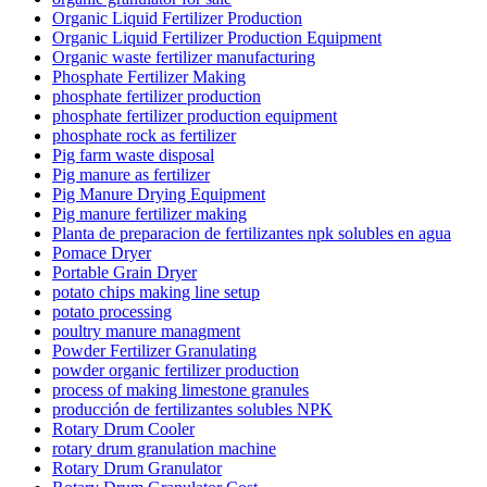
Organic Liquid Fertilizer Production
Organic Liquid Fertilizer Production Equipment
Organic waste fertilizer manufacturing
Phosphate Fertilizer Making
phosphate fertilizer production
phosphate fertilizer production equipment
phosphate rock as fertilizer
Pig farm waste disposal
Pig manure as fertilizer
Pig Manure Drying Equipment
Pig manure fertilizer making
Planta de preparacion de fertilizantes npk solubles en agua
Pomace Dryer
Portable Grain Dryer
potato chips making line setup
potato processing
poultry manure managment
Powder Fertilizer Granulating
powder organic fertilizer production
process of making limestone granules
producción de fertilizantes solubles NPK
Rotary Drum Cooler
rotary drum granulation machine
Rotary Drum Granulator