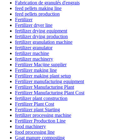
Fabrication de granulés d'engrais
feed pellets making line
feed pellets production
Fertilizer
Fertilizer dryer line
fertilizer drying equipment
fertilizer drying production
fertilizer granulation machine
fertilizer granulator
fertilizer machine
fertilizer machinery
Fertilizer Macjine supplier
Fertilizer making line
Fertilizer making plant setup
Fertilizer manufacturing equipment
Fertilizer Manufacturing Plant
Fertilizer Manufacturing Plant Cost
fertilizer plant construction
Fertilizer Plant Cost
Fertilizer plant Starting
fertilizer processing machine
Fertilizer Production Line
food machinery
food processing line
Goat manure composting