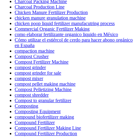
Charcoal Packing Machine
Charcoal Production Line
Chicken Manure Fertilizer Production
chicken manure granulation machine
chicken poop liquid fertilizer manufacutring process
Commercial Organic Fertilizer Making
como elaborar fertilizante organico liquido en México
Cómo utilizar el estiércol de cerdo para hacer abono orgánico
en España
compaction machine
Compost Crusher
Compost Fertilizer Machine
compost grinder
compost grinder for sale
compost mixer
compost pellet making machine
Compost Pelletizing Machine
compost shredder
Compost to granular fertilizer
Composting
Composting Equipment
compound biofertilizer making
Compound Fertilizer
Compound Fertilizer Making Line
Compound Fertilizer Production