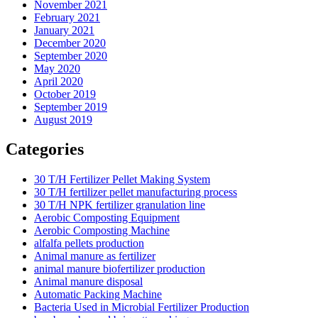
November 2021
February 2021
January 2021
December 2020
September 2020
May 2020
April 2020
October 2019
September 2019
August 2019
Categories
30 T/H Fertilizer Pellet Making System
30 T/H fertilizer pellet manufacturing process
30 T/H NPK fertilizer granulation line
Aerobic Composting Equipment
Aerobic Composting Machine
alfalfa pellets production
Animal manure as fertilizer
animal manure biofertilizer production
Animal manure disposal
Automatic Packing Machine
Bacteria Used in Microbial Fertilizer Production