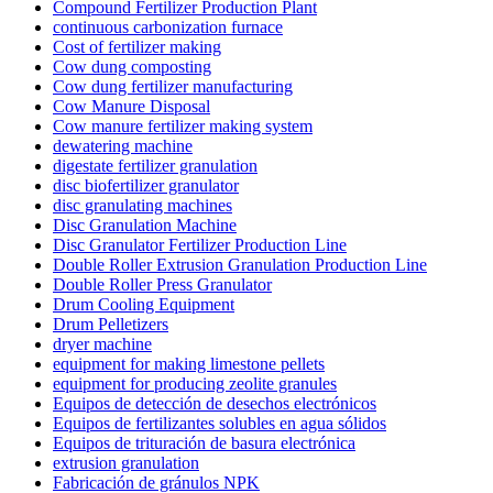
Compound Fertilizer Production Plant
continuous carbonization furnace
Cost of fertilizer making
Cow dung composting
Cow dung fertilizer manufacturing
Cow Manure Disposal
Cow manure fertilizer making system
dewatering machine
digestate fertilizer granulation
disc biofertilizer granulator
disc granulating machines
Disc Granulation Machine
Disc Granulator Fertilizer Production Line
Double Roller Extrusion Granulation Production Line
Double Roller Press Granulator
Drum Cooling Equipment
Drum Pelletizers
dryer machine
equipment for making limestone pellets
equipment for producing zeolite granules
Equipos de detección de desechos electrónicos
Equipos de fertilizantes solubles en agua sólidos
Equipos de trituración de basura electrónica
extrusion granulation
Fabricación de gránulos NPK