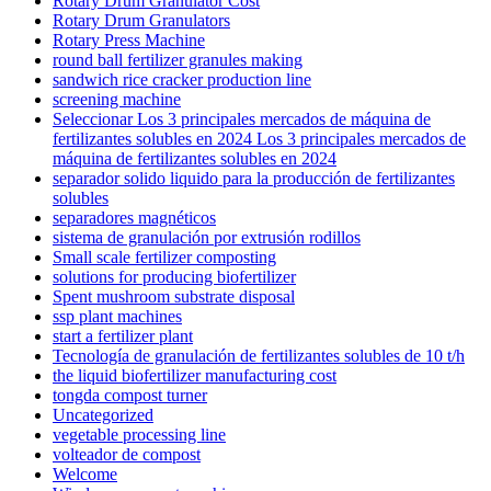
Rotary Drum Granulator Cost
Rotary Drum Granulators
Rotary Press Machine
round ball fertilizer granules making
sandwich rice cracker production line
screening machine
Seleccionar Los 3 principales mercados de máquina de
fertilizantes solubles en 2024 Los 3 principales mercados de
máquina de fertilizantes solubles en 2024
separador solido liquido para la producción de fertilizantes
solubles
separadores magnéticos
sistema de granulación por extrusión rodillos
Small scale fertilizer composting
solutions for producing biofertilizer
Spent mushroom substrate disposal
ssp plant machines
start a fertilizer plant
Tecnología de granulación de fertilizantes solubles de 10 t/h
the liquid biofertilizer manufacturing cost
tongda compost turner
Uncategorized
vegetable processing line
volteador de compost
Welcome