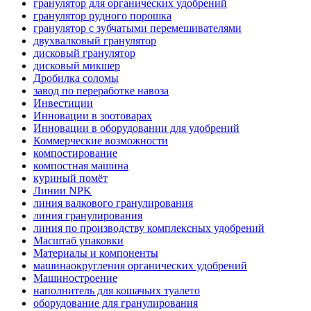
гранулятор для органических удобрений
гранулятор рудного порошка
гранулятор с зубчатыми перемешивателями
двухвалковый гранулятор
дисковый гранулятор
дисковый микшер
Дробилка соломы
завод по переработке навоза
Инвестиции
Инновации в зоотоварах
Инновации в оборудовании для удобрений
Коммерческие возможности
компостирование
компостная машина
куриный помёт
Линии NPK
линия валкового гранулирования
линия гранулирования
линия по производству комплексных удобрений
Масштаб упаковки
Материалы и компоненты
машинаокругления органических удобрений
Машиностроение
наполнитель для кошачьих туалето
оборудование для гранулирования