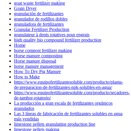
goat waste fertilizer making
Grain Dryer
granulación de fertilizantes
granulador de rodillos dobles
granuladora de fertilizantes
Granular Fertilizer Production
granulateur à dents rotatives pour engrais
high quality bio compound fertilizer production
Home
horse compost fertilizer making
Horse manure composting
Horse manure disposal
horse manure management
How To Dry Pig Manure
How to Make
https://www.equipofertilizantesoluble.com/producto/planta-
de-preparacion-de-fertilizantes-npk-solubles-en-agua/
https://www.equipofertilizantesoluble.com/producto/secadores-
de-tambor-rotatorio/
La producción a gran escala de fertilizantes orgánicos
granulados
Las 3 líneas de fabricación de fertilizantes solubles en agua
más vendidas
limestone pellets granulating production line
limestone pellets making