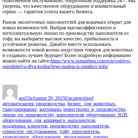
пожизненное обслуживание, оперативная поддержка 24/7. Мы
уверены, что качественное оборудование и внимательный
сервис — гарантия успеха вашего бизнеса.
Рынок экологичных наполнителей для кошачьих открыт для
новых возможностей. Выбрав высокоэффективную и
интеллектуальную линию по производству наполнителя из
тофу, вы выбираете высокое качество, прибыльность и
устойчивое развитие. Давайте вместе использовать
возможности новой волны индустрии товаров для животных
и создавать лучшее будущее! Более подробную информацию
можно найти на сайте:
https://www.sxmashina.com/roizvodstvo-
napolnitelya-dlya-koshachego-tualeta-iz-ostatkov-tofu/
Author
Posted
Categories
Tags
on
um53u
August 29, 2025
Uncategorized
автоматизация_производства
,
бизнес_для_животных
,
гранулирование
,
зоотовары
,
инвестиции_в_производство
,
линия_по_производству_наполнителя
,
оборудование_B2B
,
оборудование_для_кошачьего_наполнителя
,
поддержка_клиентов
,
производство_наполнителя
,
сервисное_обслуживание
,
тофу_наполнитель
,
упаковочное_оборудование
,
экологичные_товары