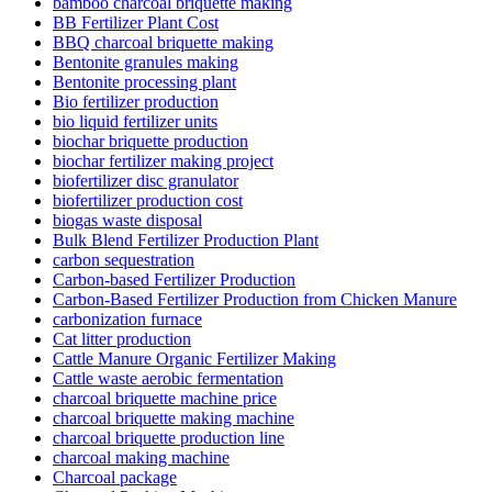
bamboo charcoal briquette making
BB Fertilizer Plant Cost
BBQ charcoal briquette making
Bentonite granules making
Bentonite processing plant
Bio fertilizer production
bio liquid fertilizer units
biochar briquette production
biochar fertilizer making project
biofertilizer disc granulator
biofertilizer production cost
biogas waste disposal
Bulk Blend Fertilizer Production Plant
carbon sequestration
Carbon-based Fertilizer Production
Carbon-Based Fertilizer Production from Chicken Manure
carbonization furnace
Cat litter production
Cattle Manure Organic Fertilizer Making
Cattle waste aerobic fermentation
charcoal briquette machine price
charcoal briquette making machine
charcoal briquette production line
charcoal making machine
Charcoal package