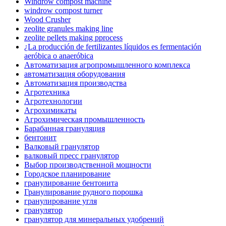
Windrow compost machine
windrow compost turner
Wood Crusher
zeolite granules making line
zeolite pellets making pprocess
¿La producción de fertilizantes líquidos es fermentación
aeróbica o anaeróbica
Автоматизация агропромышленного комплекса
автоматизация оборудования
Автоматизация производства
Агротехника
Агротехнологии
Агрохимикаты
Агрохимическая промышленность
Барабанная грануляция
бентонит
Валковый гранулятор
валковый пресс гранулятор
Выбор производственной мощности
Городское планирование
гранулирование бентонита
Гранулирование рудного порошка
гранулирование угля
гранулятор
гранулятор для минеральных удобрений