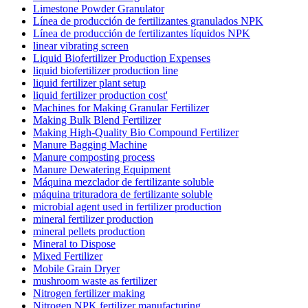
Limestone Powder Granulator
Línea de producción de fertilizantes granulados NPK
Línea de producción de fertilizantes líquidos NPK
linear vibrating screen
Liquid Biofertilizer Production Expenses
liquid biofertilizer production line
liquid fertilizer plant setup
liquid fertilizer production cost'
Machines for Making Granular Fertilizer
Making Bulk Blend Fertilizer
Making High-Quality Bio Compound Fertilizer
Manure Bagging Machine
Manure composting process
Manure Dewatering Equipment
Máquina mezclador de fertilizante soluble
máquina trituradora de fertilizante soluble
microbial agent used in fertilizer production
mineral fertilizer production
mineral pellets production
Mineral to Dispose
Mixed Fertilizer
Mobile Grain Dryer
mushroom waste as fertilizer
Nitrogen fertilizer making
Nitrogen NPK fertilizer manufacturing