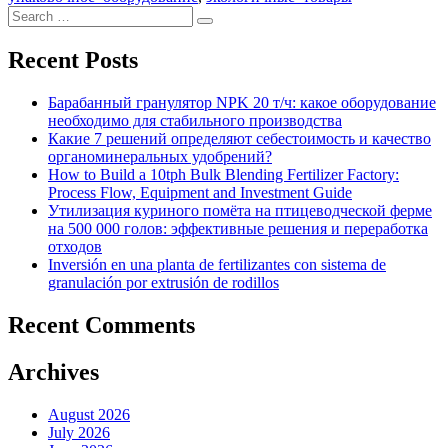
Search
Search
for:
Recent Posts
Барабанный гранулятор NPK 20 т/ч: какое оборудование
необходимо для стабильного производства
Какие 7 решений определяют себестоимость и качество
органоминеральных удобрений?
How to Build a 10tph Bulk Blending Fertilizer Factory:
Process Flow, Equipment and Investment Guide
Утилизация куриного помёта на птицеводческой ферме
на 500 000 голов: эффективные решения и переработка
отходов
Inversión en una planta de fertilizantes con sistema de
granulación por extrusión de rodillos
Recent Comments
Archives
August 2026
July 2026