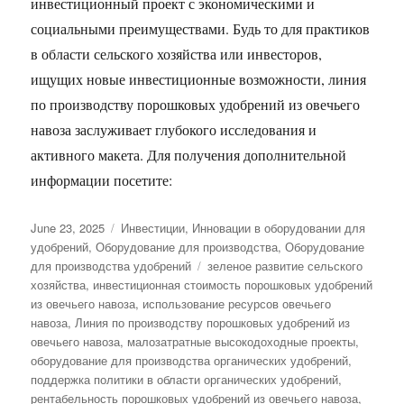
инвестиционный проект с экономическими и
социальными преимуществами. Будь то для практиков
в области сельского хозяйства или инвесторов,
ищущих новые инвестиционные возможности, линия
по производству порошковых удобрений из овечьего
навоза заслуживает глубокого исследования и
активного макета. Для получения дополнительной
информации посетите:
Posted
Categories
June 23, 2025
Инвестиции
,
Инновации в оборудовании для
on
удобрений
,
Оборудование для производства
,
Оборудование
Tags
для производства удобрений
зеленое развитие сельского
хозяйства
,
инвестиционная стоимость порошковых удобрений
из овечьего навоза
,
использование ресурсов овечьего
навоза
,
Линия по производству порошковых удобрений из
овечьего навоза
,
малозатратные высокодоходные проекты
,
оборудование для производства органических удобрений
,
поддержка политики в области органических удобрений
,
рентабельность порошковых удобрений из овечьего навоза
,