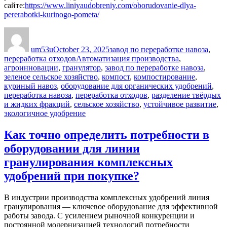
сайте:
https://www.liniyaudobreniy.com/oborudovanie-dlya-
pererabotki-kurinogo-pometa/
Author
Posted
Categories
on
um53u
October 23, 2025
завод по переработке навоза
,
Tags
переработка отходов
Автоматизация производства
,
агроинновации
,
гранулятор
,
завод по переработке навоза
,
зеленое сельское хозяйство
,
компост
,
компостирование
,
куриный навоз
,
оборудование для органических удобрений
,
переработка навоза
,
переработка отходов
,
разделение твёрдых
и жидких фракций
,
сельское хозяйство
,
устойчивое развитие
,
экологичное удобрение
Как точно определить потребности в
оборудовании для линии
гранулирования комплексных
удобрений при покупке?
В индустрии производства комплексных удобрений линия
гранулирования — ключевое оборудование для эффективной
работы завода. С усилением рыночной конкуренции и
постоянной модернизацией технологий потребности