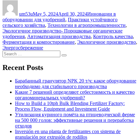
Author
Posted
Categories
on
um53u
May 5, 2024
April 30, 2024
Инновации в
оборудовании для удобрений
,
Практики устойчивого
сельского хозяйства
,
Технологии в агропромышленности
,
Tags
Экологичное производство
- Порошковые органические
удобрения
,
Автоматизация производства
,
Контроль качества
,
Ферментация и компостирование
,
Экологичное производство
,
Энергосбережение
Search
Search
for:
Recent Posts
Барабанный гранулятор NPK 20 т/ч: какое оборудование
необходимо для стабильного производства
Какие 7 решений определяют себестоимость и качество
органоминеральных удобрений?
How to Build a 10tph Bulk Blending Fertilizer Factory:
Process Flow, Equipment and Investment Guide
Утилизация куриного помёта на птицеводческой ферме
на 500 000 голов: эффективные решения и переработка
отходов
Inversión en una planta de fertilizantes con sistema de
granulación por extrusión de rodillos