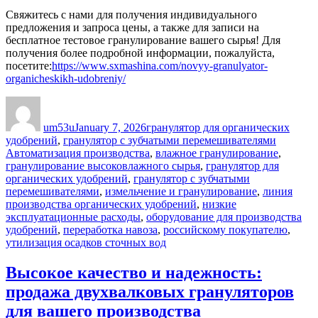
Свяжитесь с нами для получения индивидуального
предложения и запроса цены, а также для записи на
бесплатное тестовое гранулирование вашего сырья! Для
получения более подробной информации, пожалуйста,
посетите:
https://www.sxmashina.com/novyy-granulyator-
organicheskikh-udobreniy/
Author
Posted
Categories
on
um53u
January 7, 2026
гранулятор для органических
Tags
удобрений
,
гранулятор с зубчатыми перемешивателями
Автоматизация производства
,
влажное гранулирование
,
гранулирование высоковлажного сырья
,
гранулятор для
органических удобрений
,
гранулятор с зубчатыми
перемешивателями
,
измельчение и гранулирование
,
линия
производства органических удобрений
,
низкие
эксплуатационные расходы
,
оборудование для производства
удобрений
,
переработка навоза
,
российскому покупателю
,
утилизация осадков сточных вод
Высокое качество и надежность:
продажа двухвалковых грануляторов
для вашего производства