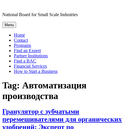
Skip
to
National Board for Small Scale Industries
content
Menu
Home
Contact
Programs
Find an Expert
Partner Institutions
Find a BAC
Financial Services
How to Start a Business
Tag:
Автоматизация
производства
Гранулятор с зубчатыми
перемешивателями для органических
удобрений: Эксперт по