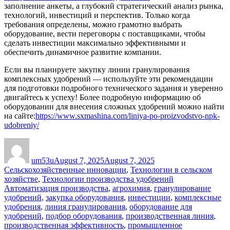
заполнение анкеты, а глубокий стратегический анализ рынка,
технологий, инвестиций и перспектив. Только когда
требования определены, можно грамотно выбрать
оборудование, вести переговоры с поставщиками, чтобы
сделать инвестиции максимально эффективными и
обеспечить динамичное развитие компании.
Если вы планируете закупку линии гранулирования
комплексных удобрений — используйте эти рекомендации
для подготовки подробного технического задания и уверенно
двигайтесь к успеху! Более подробную информацию об
оборудовании для внесения сложных удобрений можно найти
на сайте:
https://www.sxmashina.com/liniya-po-proizvodstvo-npk-
udobreniy/
Author
Posted
Categories
on
um53u
August 7, 2025
August 7, 2025
Сельскохозяйственные инновации
,
Технологии в сельском
Tags
хозяйстве
,
Технологии производства удобрений
Автоматизация производства
,
агрохимия
,
гранулирование
удобрений
,
закупка оборудования
,
инвестиции
,
комплексные
удобрения
,
линия гранулирования
,
оборудование для
удобрений
,
подбор оборудования
,
производственная линия
,
производственная эффективность
,
промышленное