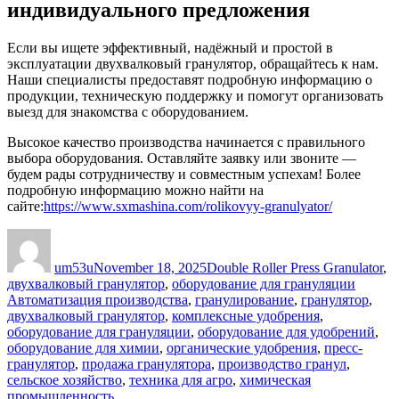
индивидуального предложения
Если вы ищете эффективный, надёжный и простой в
эксплуатации двухвалковый гранулятор, обращайтесь к нам.
Наши специалисты предоставят подробную информацию о
продукции, техническую поддержку и помогут организовать
выезд для знакомства с оборудованием.
Высокое качество производства начинается с правильного
выбора оборудования. Оставляйте заявку или звоните —
будем рады сотрудничеству и совместным успехам! Более
подробную информацию можно найти на
сайте:
https://www.sxmashina.com/rolikovyy-granulyator/
Author
Posted
Categories
on
um53u
November 18, 2025
Double Roller Press Granulator
,
Tags
двухвалковый гранулятор
,
оборудование для грануляции
Автоматизация производства
,
гранулирование
,
гранулятор
,
двухвалковый гранулятор
,
комплексные удобрения
,
оборудование для грануляции
,
оборудование для удобрений
,
оборудование для химии
,
органические удобрения
,
пресс-
гранулятор
,
продажа гранулятора
,
производство гранул
,
сельское хозяйство
,
техника для агро
,
химическая
промышленность