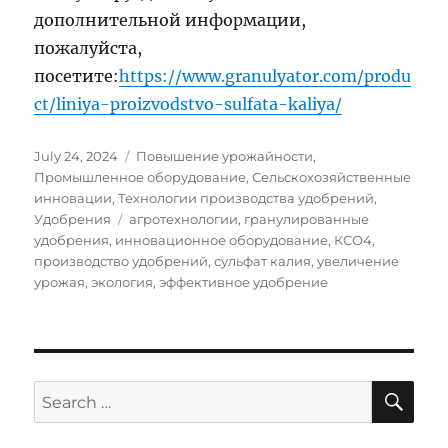
дополнительной информации,
пожалуйста,
посетите:
https://www.granulyator.com/produ
ct/liniya-proizvodstvo-sulfata-kaliya/
Posted
Categories
July 24, 2024
Повышение урожайности
,
on
Промышленное оборудование
,
Сельскохозяйственные
инновации
,
Технологии производства удобрений
,
Tags
Удобрения
агротехнологии
,
гранулированные
удобрения
,
инновационное оборудование
,
КСО4
,
производство удобрений
,
сульфат калия
,
увеличение
урожая
,
экология
,
эффективное удобрение
SE
Search
for: