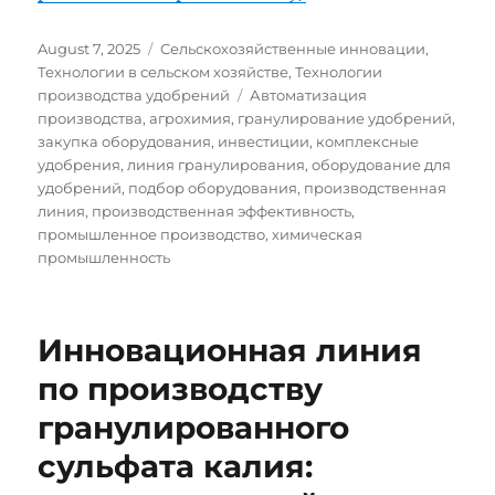
Posted
Categories
August 7, 2025
Сельскохозяйственные инновации
,
on
Технологии в сельском хозяйстве
,
Технологии
Tags
производства удобрений
Автоматизация
производства
,
агрохимия
,
гранулирование удобрений
,
закупка оборудования
,
инвестиции
,
комплексные
удобрения
,
линия гранулирования
,
оборудование для
удобрений
,
подбор оборудования
,
производственная
линия
,
производственная эффективность
,
промышленное производство
,
химическая
промышленность
Инновационная линия
по производству
гранулированного
сульфата калия: