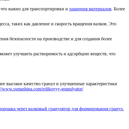
 что важно для транспортировки и
хранения материалов
. Более
сса, таких как давление и скорость вращения валков. Это
ения безопасности на производстве и для создания более
 может улучшить растворимость и адсорбцию веществ, что
лее высокое качество гранул и улучшенные характеристики
://www.sxmashina.com/rolikovyy-granulyator/
орошка через валковый гранулятор для формирования гранул.