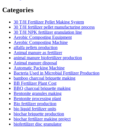
Categories
30 T/H Fertilizer Pellet Making System
30 T/H fertilizer pellet manufacturing process
30 T/H NPK fertilizer granulation line
Aerobic Composting Equipment
Aerobic Composting Machine
alfalfa pellets production
Animal manure as fertilizer
animal manure biofertilizer production
Animal manure disposal
Automatic Packing Machine
Bacteria Used in Microbial Fertilizer Production
bamboo charcoal briquette making
BB Fertilizer Plant Cost
BBQ charcoal briquette making
Bentonite granules making
Bentonite processing plant
Bio fertilizer production
bio liquid fertilizer units
biochar briquette production
biochar fertilizer making project
biofertilizer disc granulator