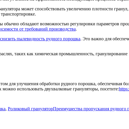
ранулятора может способствовать увеличению плотности гранул,
 транспортировке.
ры обычно обладают возможностью регулировки параметров проце
висимости от требований производства
.
снизить пылевидность рудного порошка
. Это важно для обеспеч
траслях, таких как химическая промышленность, гранулирование
том для улучшения обработки рудного порошка, обеспечивая бо
ых можно использовать двухвалковые грануляторы, посетите:
https
Tags
шка
,
Роликовый гранулятор
Преимущества пропускания рудного п