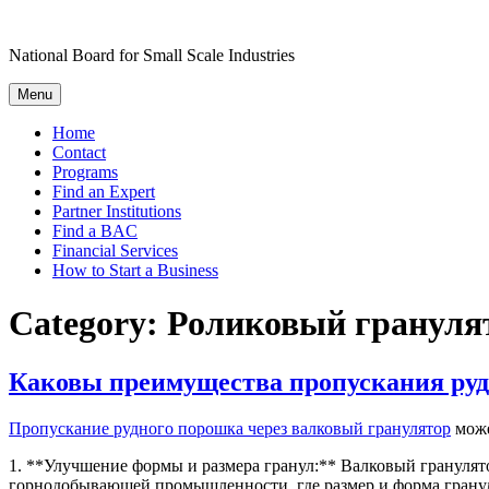
Skip
to
National Board for Small Scale Industries
content
Menu
Home
Contact
Programs
Find an Expert
Partner Institutions
Find a BAC
Financial Services
How to Start a Business
Category:
Роликовый грануля
Каковы преимущества пропускания руд
Пропускание рудного порошка через валковый гранулятор
може
1. **Улучшение формы и размера гранул:** Валковый гранулят
горнодобывающей промышленности, где размер и форма гранул