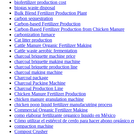
biofertilizer production cost
biogas waste disposal
Bulk Blend Fertilizer Production Plant
carbon sequestration
Carbon-based Fertilizer Production
Carbon-Based Fertilizer Production from Chicken Manure
carbonization furnace
Cat litter production
Cattle Manure Organic Fertilizer Making
Cattle waste aerobic fermentation
charcoal briquette machine price
charcoal briquette making machine
charcoal briquette production line
charcoal making machine
Charcoal package
Charcoal Packing Machine
Charcoal Production Line
Chicken Manure Fertilizer Production
chicken manure granulation machine
chicken poop liquid fertilizer manufacutring process
Commercial Organic Fertilizer Making
como elaborar fertilizante organico liquido en México
Cómo utilizar el estiércol de cerdo para hacer abono orgánico 
compaction machine
Compost Crusher