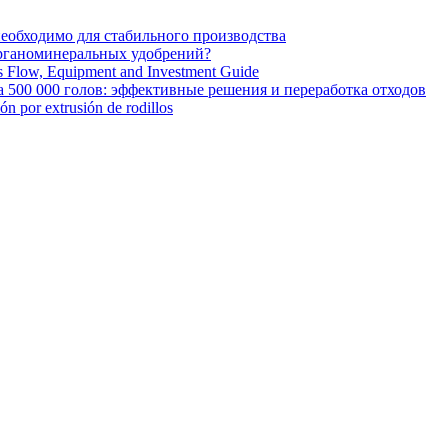
необходимо для стабильного производства
органоминеральных удобрений?
ss Flow, Equipment and Investment Guide
 500 000 голов: эффективные решения и переработка отходов
ión por extrusión de rodillos