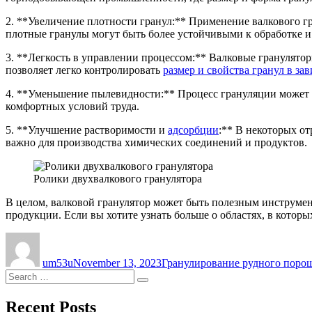
2. **Увеличение плотности гранул:** Применение валкового г
плотные гранулы могут быть более устойчивыми к обработке и
3. **Легкость в управлении процессом:** Валковые гранулято
позволяет легко контролировать
размер и свойства гранул в за
4. **Уменьшение пылевидности:** Процесс грануляции может
комфортных условий труда.
5. **Улучшение растворимости и
адсорбции
:** В некоторых о
важно для производства химических соединений и продуктов.
Ролики двухвалкового гранулятора
В целом, валковой гранулятор может быть полезным инструмен
продукции. Если вы хотите узнать больше о областях, в котор
Author
Posted
Categories
on
um53u
November 13, 2023
Гранулирование рудного поро
Search
Search
for:
Recent Posts