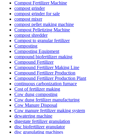
Compost Fertilizer Machine
compost grinder
compost grinder for sale
compost mixer
compost pellet making machine
Compost Pelletizing Machine
compost shredder
Compost to granular fertilizer
Composting
Composting Equipment
compound biofertilizer making
Compound Fertilizer
Compound Fertilizer Making Line
Compound Fertilizer Production
Compound Fertilizer Production Plant
continuous carbonization furnace
Cost of fertilizer making
Cow dung composting
Cow dung fertilizer manufacturing
Cow Manure Disposal
Cow manure fertilizer making system
dewatering machine
digestate fertilizer granulation
disc biofertilizer granulator
disc granulating machines