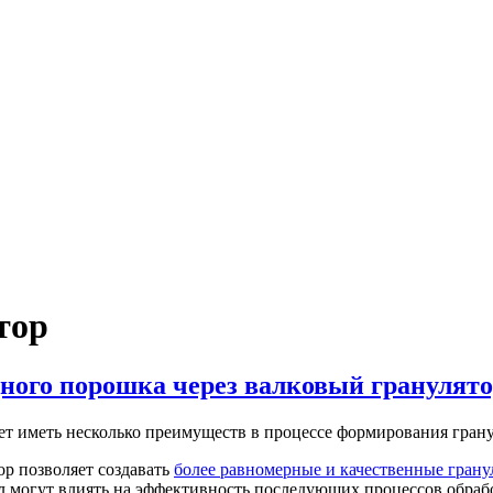
тор
ного порошка через валковый гранулято
т иметь несколько преимуществ в процессе формирования грану
ор позволяет создавать
более равномерные и качественные грану
 могут влиять на эффективность последующих процессов обраб