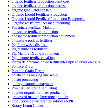
organic fertilizer production plant cost
organic fertilizer production process
organic granulator for sale
Organic Liquid Fertilizer Production
Organic Liquid Fertilizer Production Equipment
Organic waste fertilizer manufacturing
Phosphate Fertilizer Making
phosphate fertilizer production
phosphate fertilizer production equipment
phosphate rock as fertilizer
Pig farm waste disposal
Pig manure as fertilizer
Pig Manure Drying Equipment
Pig manure fertilizer making
Planta de preparacion de fertilizantes npk solubles en agua
Pomace Dryer
Portable Grain Dryer
potato chips making line setup
potato processing
poultry manure managment
Powder Fertilizer Granulating
powder organic fertilizer production
process of making limestone granules
producción de fertilizantes solubles NPK
Rotary Drum Cooler