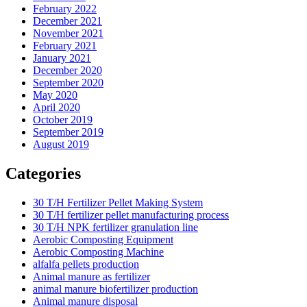
February 2022
December 2021
November 2021
February 2021
January 2021
December 2020
September 2020
May 2020
April 2020
October 2019
September 2019
August 2019
Categories
30 T/H Fertilizer Pellet Making System
30 T/H fertilizer pellet manufacturing process
30 T/H NPK fertilizer granulation line
Aerobic Composting Equipment
Aerobic Composting Machine
alfalfa pellets production
Animal manure as fertilizer
animal manure biofertilizer production
Animal manure disposal