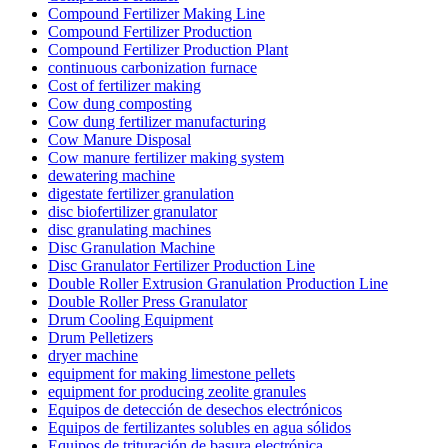
Compound Fertilizer Making Line
Compound Fertilizer Production
Compound Fertilizer Production Plant
continuous carbonization furnace
Cost of fertilizer making
Cow dung composting
Cow dung fertilizer manufacturing
Cow Manure Disposal
Cow manure fertilizer making system
dewatering machine
digestate fertilizer granulation
disc biofertilizer granulator
disc granulating machines
Disc Granulation Machine
Disc Granulator Fertilizer Production Line
Double Roller Extrusion Granulation Production Line
Double Roller Press Granulator
Drum Cooling Equipment
Drum Pelletizers
dryer machine
equipment for making limestone pellets
equipment for producing zeolite granules
Equipos de detección de desechos electrónicos
Equipos de fertilizantes solubles en agua sólidos
Equipos de trituración de basura electrónica