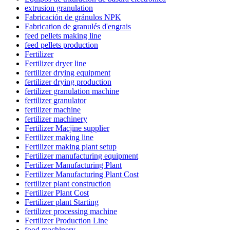
extrusion granulation
Fabricación de gránulos NPK
Fabrication de granulés d'engrais
feed pellets making line
feed pellets production
Fertilizer
Fertilizer dryer line
fertilizer drying equipment
fertilizer drying production
fertilizer granulation machine
fertilizer granulator
fertilizer machine
fertilizer machinery
Fertilizer Macjine supplier
Fertilizer making line
Fertilizer making plant setup
Fertilizer manufacturing equipment
Fertilizer Manufacturing Plant
Fertilizer Manufacturing Plant Cost
fertilizer plant construction
Fertilizer Plant Cost
Fertilizer plant Starting
fertilizer processing machine
Fertilizer Production Line
food machinery