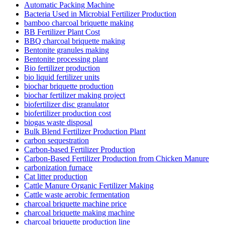
Automatic Packing Machine
Bacteria Used in Microbial Fertilizer Production
bamboo charcoal briquette making
BB Fertilizer Plant Cost
BBQ charcoal briquette making
Bentonite granules making
Bentonite processing plant
Bio fertilizer production
bio liquid fertilizer units
biochar briquette production
biochar fertilizer making project
biofertilizer disc granulator
biofertilizer production cost
biogas waste disposal
Bulk Blend Fertilizer Production Plant
carbon sequestration
Carbon-based Fertilizer Production
Carbon-Based Fertilizer Production from Chicken Manure
carbonization furnace
Cat litter production
Cattle Manure Organic Fertilizer Making
Cattle waste aerobic fermentation
charcoal briquette machine price
charcoal briquette making machine
charcoal briquette production line