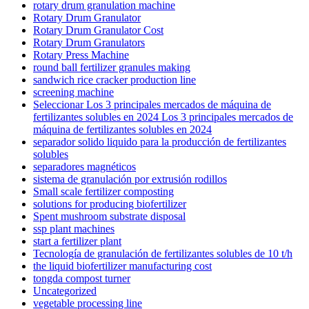
rotary drum granulation machine
Rotary Drum Granulator
Rotary Drum Granulator Cost
Rotary Drum Granulators
Rotary Press Machine
round ball fertilizer granules making
sandwich rice cracker production line
screening machine
Seleccionar Los 3 principales mercados de máquina de
fertilizantes solubles en 2024 Los 3 principales mercados de
máquina de fertilizantes solubles en 2024
separador solido liquido para la producción de fertilizantes
solubles
separadores magnéticos
sistema de granulación por extrusión rodillos
Small scale fertilizer composting
solutions for producing biofertilizer
Spent mushroom substrate disposal
ssp plant machines
start a fertilizer plant
Tecnología de granulación de fertilizantes solubles de 10 t/h
the liquid biofertilizer manufacturing cost
tongda compost turner
Uncategorized
vegetable processing line