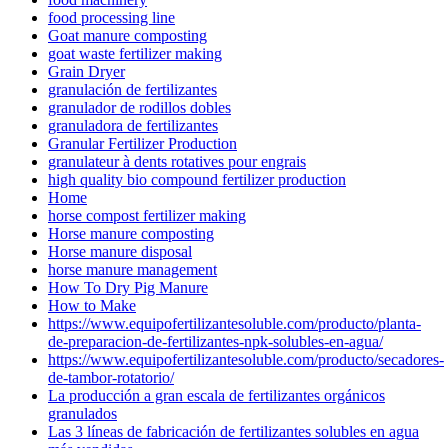
food processing line
Goat manure composting
goat waste fertilizer making
Grain Dryer
granulación de fertilizantes
granulador de rodillos dobles
granuladora de fertilizantes
Granular Fertilizer Production
granulateur à dents rotatives pour engrais
high quality bio compound fertilizer production
Home
horse compost fertilizer making
Horse manure composting
Horse manure disposal
horse manure management
How To Dry Pig Manure
How to Make
https://www.equipofertilizantesoluble.com/producto/planta-
de-preparacion-de-fertilizantes-npk-solubles-en-agua/
https://www.equipofertilizantesoluble.com/producto/secadores-
de-tambor-rotatorio/
La producción a gran escala de fertilizantes orgánicos
granulados
Las 3 líneas de fabricación de fertilizantes solubles en agua