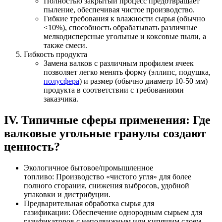
Полностью закрытый процесс предотвращает
пыление, обеспечивая чистое производство.
Гибкие требования к влажности сырья (обычно
<10%), способность обрабатывать различные
мелкодисперсные угольные и коксовые пыли, а
также смеси.
Гибкость продукта
Замена валков с различным профилем ячеек
позволяет легко менять форму (эллипс, подушка,
полусфера
) и размер (обычно диаметр 10-50 мм)
продукта в соответствии с требованиями
заказчика.
IV. Типичные сферы применения: Где
валковые угольные гранулы создают
ценность?
Экологичное бытовое/промышленное
топливо: Производство «чистого угля» для более
полного сгорания, снижения выбросов, удобной
упаковки и дистрибуции.
Предварительная обработка сырья для
газификации: Обеспечение однородным сырьем для
газификаторов с неподвижным или кипящим слоем,