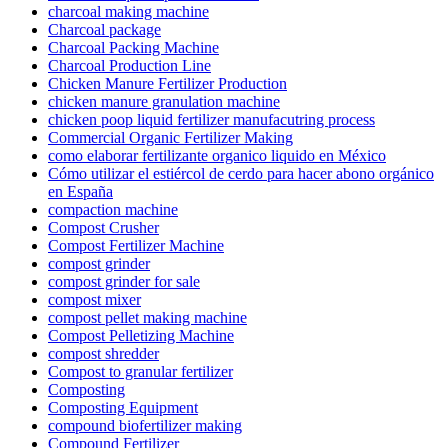
charcoal making machine
Charcoal package
Charcoal Packing Machine
Charcoal Production Line
Chicken Manure Fertilizer Production
chicken manure granulation machine
chicken poop liquid fertilizer manufacutring process
Commercial Organic Fertilizer Making
como elaborar fertilizante organico liquido en México
Cómo utilizar el estiércol de cerdo para hacer abono orgánico
en España
compaction machine
Compost Crusher
Compost Fertilizer Machine
compost grinder
compost grinder for sale
compost mixer
compost pellet making machine
Compost Pelletizing Machine
compost shredder
Compost to granular fertilizer
Composting
Composting Equipment
compound biofertilizer making
Compound Fertilizer