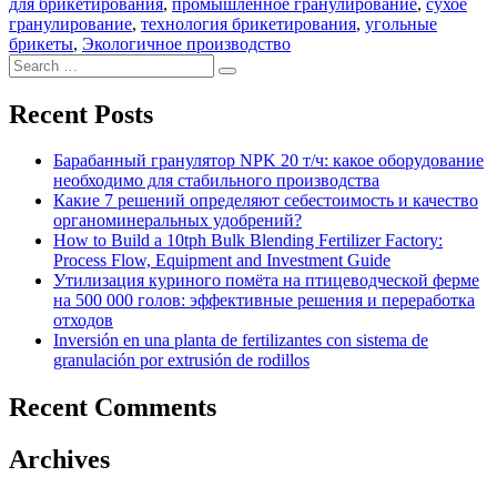
для брикетирования
,
промышленное гранулирование
,
сухое
гранулирование
,
технология брикетирования
,
угольные
брикеты
,
Экологичное производство
Search
Search
for:
Recent Posts
Барабанный гранулятор NPK 20 т/ч: какое оборудование
необходимо для стабильного производства
Какие 7 решений определяют себестоимость и качество
органоминеральных удобрений?
How to Build a 10tph Bulk Blending Fertilizer Factory:
Process Flow, Equipment and Investment Guide
Утилизация куриного помёта на птицеводческой ферме
на 500 000 голов: эффективные решения и переработка
отходов
Inversión en una planta de fertilizantes con sistema de
granulación por extrusión de rodillos
Recent Comments
Archives