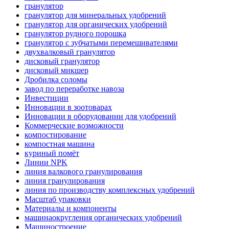
гранулятор
гранулятор для минеральных удобрений
гранулятор для органических удобрений
гранулятор рудного порошка
гранулятор с зубчатыми перемешивателями
двухвалковый гранулятор
дисковый гранулятор
дисковый микшер
Дробилка соломы
завод по переработке навоза
Инвестиции
Инновации в зоотоварах
Инновации в оборудовании для удобрений
Коммерческие возможности
компостирование
компостная машина
куриный помёт
Линии NPK
линия валкового гранулирования
линия гранулирования
линия по производству комплексных удобрений
Масштаб упаковки
Материалы и компоненты
машинаокругления органических удобрений
Машиностроение