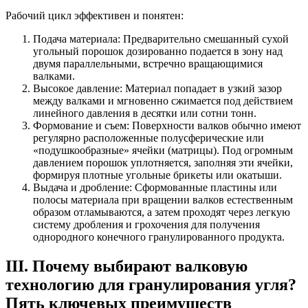
Рабочий цикл эффективен и понятен:
Подача материала: Предварительно смешанный сухой
угольный порошок дозированно подается в зону над
двумя параллельными, встречно вращающимися
валками.
Высокое давление: Материал попадает в узкий зазор
между валками и мгновенно сжимается под действием
линейного давления в десятки или сотни тонн.
Формование и съем: Поверхности валков обычно имеют
регулярно расположенные полусферические или
«подушкообразные» ячейки (матрицы). Под огромным
давлением порошок уплотняется, заполняя эти ячейки,
формируя плотные угольные брикеты или окатыши.
Выдача и дробление: Сформованные пластины или
полосы материала при вращении валков естественным
образом отламываются, а затем проходят через легкую
систему дробления и грохочения для получения
однородного конечного гранулированного продукта.
III. Почему выбирают валковую
технологию для гранулирования угля?
Пять ключевых преимуществ