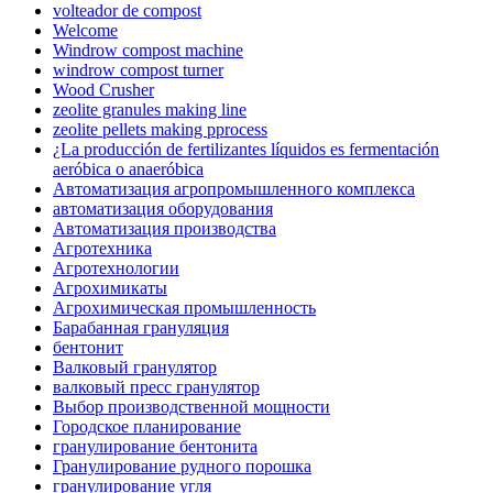
volteador de compost
Welcome
Windrow compost machine
windrow compost turner
Wood Crusher
zeolite granules making line
zeolite pellets making pprocess
¿La producción de fertilizantes líquidos es fermentación
aeróbica o anaeróbica
Автоматизация агропромышленного комплекса
автоматизация оборудования
Автоматизация производства
Агротехника
Агротехнологии
Агрохимикаты
Агрохимическая промышленность
Барабанная грануляция
бентонит
Валковый гранулятор
валковый пресс гранулятор
Выбор производственной мощности
Городское планирование
гранулирование бентонита
Гранулирование рудного порошка
гранулирование угля