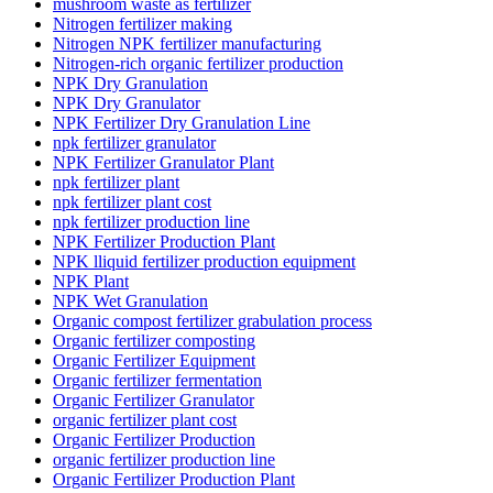
mushroom waste as fertilizer
Nitrogen fertilizer making
Nitrogen NPK fertilizer manufacturing
Nitrogen-rich organic fertilizer production
NPK Dry Granulation
NPK Dry Granulator
NPK Fertilizer Dry Granulation Line
npk fertilizer granulator
NPK Fertilizer Granulator Plant
npk fertilizer plant
npk fertilizer plant cost
npk fertilizer production line
NPK Fertilizer Production Plant
NPK lliquid fertilizer production equipment
NPK Plant
NPK Wet Granulation
Organic compost fertilizer grabulation process
Organic fertilizer composting
Organic Fertilizer Equipment
Organic fertilizer fermentation
Organic Fertilizer Granulator
organic fertilizer plant cost
Organic Fertilizer Production
organic fertilizer production line
Organic Fertilizer Production Plant