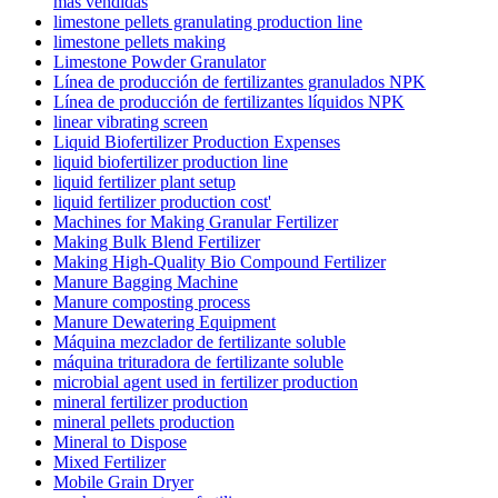
más vendidas
limestone pellets granulating production line
limestone pellets making
Limestone Powder Granulator
Línea de producción de fertilizantes granulados NPK
Línea de producción de fertilizantes líquidos NPK
linear vibrating screen
Liquid Biofertilizer Production Expenses
liquid biofertilizer production line
liquid fertilizer plant setup
liquid fertilizer production cost'
Machines for Making Granular Fertilizer
Making Bulk Blend Fertilizer
Making High-Quality Bio Compound Fertilizer
Manure Bagging Machine
Manure composting process
Manure Dewatering Equipment
Máquina mezclador de fertilizante soluble
máquina trituradora de fertilizante soluble
microbial agent used in fertilizer production
mineral fertilizer production
mineral pellets production
Mineral to Dispose
Mixed Fertilizer
Mobile Grain Dryer