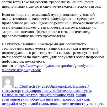
соответствуя экологическим требованиям, он приносит
предприятиям прямую и ощутимую экономическую выгоду.
Если вы ищете оптимальный путь утилизации угольной
пыли, технология валкового гранулирования предлагает
проверенное рынком надежное решение. Глубокое понимание
ее потенциала может стать ключевым шагом к снижению
затрат, повышению эффективности и экологическому
преобразованию вашего производства.
Свяжитесь с нашими инженерами для бесплатного
тестирования прессуемости вашего материала и получения
индивидуального решения, чтобы каждая грамма угольной
пыли работала на максимум! Для получения более подробной
информации, пожалуйста,
посетите:
https://www.granulyator.com/product/granulyator-
tekhnicheskogo-ugleroda/
Author
Posted
Categories
on
um53u
March 19, 2026
Uncategorized
,
Валковый
Tags
гранулятор
,
гранулирование угля
брикетирование угля
,
Валковый гранулятор
,
гранулирование угля
,
линии
гранулирования
,
оборудование для переработки угля
,
переработка угольной пыли
,
повышение ценности угля
,
пресс