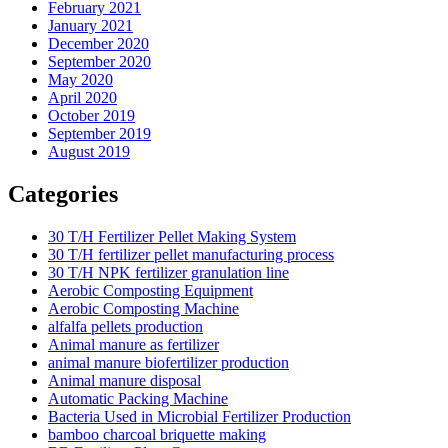
February 2021
January 2021
December 2020
September 2020
May 2020
April 2020
October 2019
September 2019
August 2019
Categories
30 T/H Fertilizer Pellet Making System
30 T/H fertilizer pellet manufacturing process
30 T/H NPK fertilizer granulation line
Aerobic Composting Equipment
Aerobic Composting Machine
alfalfa pellets production
Animal manure as fertilizer
animal manure biofertilizer production
Animal manure disposal
Automatic Packing Machine
Bacteria Used in Microbial Fertilizer Production
bamboo charcoal briquette making