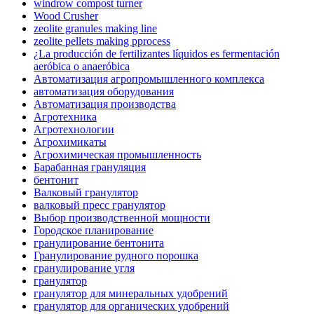
windrow compost turner
Wood Crusher
zeolite granules making line
zeolite pellets making pprocess
¿La producción de fertilizantes líquidos es fermentación
aeróbica o anaeróbica
Автоматизация агропромышленного комплекса
автоматизация оборудования
Автоматизация производства
Агротехника
Агротехнологии
Агрохимикаты
Агрохимическая промышленность
Барабанная грануляция
бентонит
Валковый гранулятор
валковый пресс гранулятор
Выбор производственной мощности
Городское планирование
гранулирование бентонита
Гранулирование рудного порошка
гранулирование угля
гранулятор
гранулятор для минеральных удобрений
гранулятор для органических удобрений