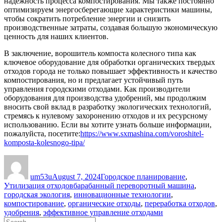
надежность процесса компостирования. Мы также постоянно
оптимизируем энергосберегающие характеристики машины,
чтобы сократить потребление энергии и снизить
производственные затраты, создавая большую экономическую
ценность для наших клиентов.
В заключение, ворошитель компоста колесного типа как
ключевое оборудование для обработки органических твердых
отходов города не только повышает эффективность и качество
компостирования, но и предлагает устойчивый путь
управления городскими отходами. Как производители
оборудования для производства удобрений, мы продолжим
вносить свой вклад в разработку экологических технологий,
стремясь к нулевому захоронению отходов и их ресурсному
использованию. Если вы хотите узнать больше информации,
пожалуйста, посетите:
https://www.sxmashina.com/voroshitel-
komposta-kolesnogo-tipa/
Author
Posted
Categories
on
um53u
August 7, 2024
Городское планирование
,
Tags
Утилизация отходов
барабанный переворотный машина
,
городская экология
,
инновационные технологии
,
компостирование
,
органические отходы
,
переработка отходов
,
удобрения
,
эффективное управление отходами
Search