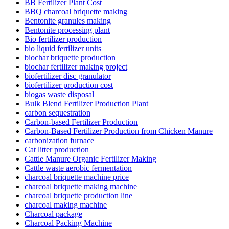
BB Fertilizer Plant Cost
BBQ charcoal briquette making
Bentonite granules making
Bentonite processing plant
Bio fertilizer production
bio liquid fertilizer units
biochar briquette production
biochar fertilizer making project
biofertilizer disc granulator
biofertilizer production cost
biogas waste disposal
Bulk Blend Fertilizer Production Plant
carbon sequestration
Carbon-based Fertilizer Production
Carbon-Based Fertilizer Production from Chicken Manure
carbonization furnace
Cat litter production
Cattle Manure Organic Fertilizer Making
Cattle waste aerobic fermentation
charcoal briquette machine price
charcoal briquette making machine
charcoal briquette production line
charcoal making machine
Charcoal package
Charcoal Packing Machine