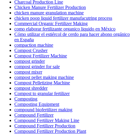
Charcoal Production Line
Chicken Manure Fertilizer Production
chicken manure granulation machine
chicken poop liquid fertilizer manufacutring process
Commercial Organic Fertilizer Making
como elaborar fertilizante organico liquido en México
Cómo utilizar el estiércol de cerdo para hacer abono orgánico
en España
compaction machine
Compost Crusher
Compost Fertilizer Machine
compost grinder
compost grinder for sale
compost mixer
compost pellet making machine
Compost Pelletizing Machine
compost shredder
Compost to granular fertilizer
Composting
Composting Equipment
compound biofertilizer making
Compound Fertilizer
Compound Fertilizer Making Line
Compound Fertilizer Production
Compound Fertilizer Production Plant