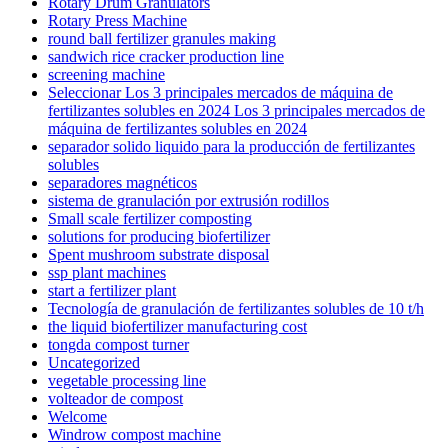
Rotary Drum Granulators
Rotary Press Machine
round ball fertilizer granules making
sandwich rice cracker production line
screening machine
Seleccionar Los 3 principales mercados de máquina de
fertilizantes solubles en 2024 Los 3 principales mercados de
máquina de fertilizantes solubles en 2024
separador solido liquido para la producción de fertilizantes
solubles
separadores magnéticos
sistema de granulación por extrusión rodillos
Small scale fertilizer composting
solutions for producing biofertilizer
Spent mushroom substrate disposal
ssp plant machines
start a fertilizer plant
Tecnología de granulación de fertilizantes solubles de 10 t/h
the liquid biofertilizer manufacturing cost
tongda compost turner
Uncategorized
vegetable processing line
volteador de compost
Welcome
Windrow compost machine