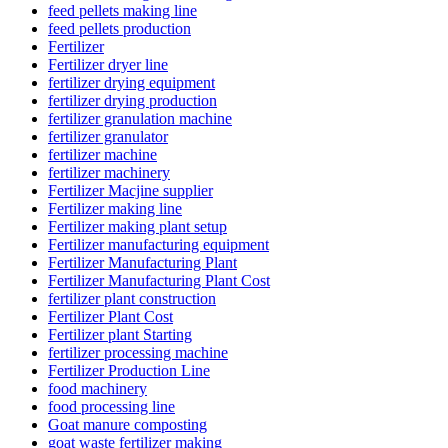
feed pellets making line
feed pellets production
Fertilizer
Fertilizer dryer line
fertilizer drying equipment
fertilizer drying production
fertilizer granulation machine
fertilizer granulator
fertilizer machine
fertilizer machinery
Fertilizer Macjine supplier
Fertilizer making line
Fertilizer making plant setup
Fertilizer manufacturing equipment
Fertilizer Manufacturing Plant
Fertilizer Manufacturing Plant Cost
fertilizer plant construction
Fertilizer Plant Cost
Fertilizer plant Starting
fertilizer processing machine
Fertilizer Production Line
food machinery
food processing line
Goat manure composting
goat waste fertilizer making