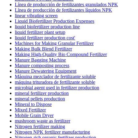
Línea de producción de fertilizantes granulados NPK
Línea de producción de fertilizantes líquidos NPK
linear vibrating screen
Liquid Biofertilizer Production Expenses
liquid biofertilizer production line
liquid fertilizer plant setup
liquid fertilizer production cost'
Machines for Making Granular Fertilizer
Making Bulk Blend Fertilizer
Making High-Quality Bio Compound Fertilizer
Manure Bagging Machine
Manure composting process
Manure Dewatering Equipment
Máquina mezclador de fertilizante soluble
máquina trituradora de fertilizante soluble
microbial agent used in fertilizer production
mineral fertilizer production
mineral pellets production
Mineral to Dispose
Mixed Fertilizer
Mobile Grain Dryer
mushroom waste as fertilizer
Nitrogen fertilizer making
Nitrogen NPK fertilizer manufacturing
Nitrogen-rich organic fertilizer production