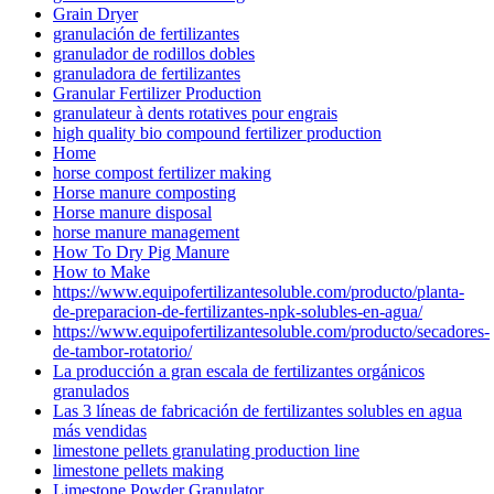
Grain Dryer
granulación de fertilizantes
granulador de rodillos dobles
granuladora de fertilizantes
Granular Fertilizer Production
granulateur à dents rotatives pour engrais
high quality bio compound fertilizer production
Home
horse compost fertilizer making
Horse manure composting
Horse manure disposal
horse manure management
How To Dry Pig Manure
How to Make
https://www.equipofertilizantesoluble.com/producto/planta-
de-preparacion-de-fertilizantes-npk-solubles-en-agua/
https://www.equipofertilizantesoluble.com/producto/secadores-
de-tambor-rotatorio/
La producción a gran escala de fertilizantes orgánicos
granulados
Las 3 líneas de fabricación de fertilizantes solubles en agua
más vendidas
limestone pellets granulating production line
limestone pellets making
Limestone Powder Granulator