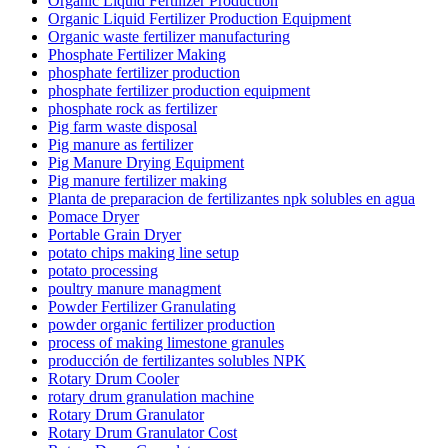
Organic Liquid Fertilizer Production
Organic Liquid Fertilizer Production Equipment
Organic waste fertilizer manufacturing
Phosphate Fertilizer Making
phosphate fertilizer production
phosphate fertilizer production equipment
phosphate rock as fertilizer
Pig farm waste disposal
Pig manure as fertilizer
Pig Manure Drying Equipment
Pig manure fertilizer making
Planta de preparacion de fertilizantes npk solubles en agua
Pomace Dryer
Portable Grain Dryer
potato chips making line setup
potato processing
poultry manure managment
Powder Fertilizer Granulating
powder organic fertilizer production
process of making limestone granules
producción de fertilizantes solubles NPK
Rotary Drum Cooler
rotary drum granulation machine
Rotary Drum Granulator
Rotary Drum Granulator Cost