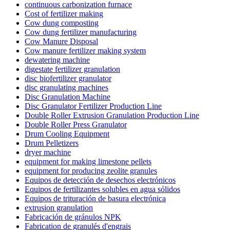
continuous carbonization furnace
Cost of fertilizer making
Cow dung composting
Cow dung fertilizer manufacturing
Cow Manure Disposal
Cow manure fertilizer making system
dewatering machine
digestate fertilizer granulation
disc biofertilizer granulator
disc granulating machines
Disc Granulation Machine
Disc Granulator Fertilizer Production Line
Double Roller Extrusion Granulation Production Line
Double Roller Press Granulator
Drum Cooling Equipment
Drum Pelletizers
dryer machine
equipment for making limestone pellets
equipment for producing zeolite granules
Equipos de detección de desechos electrónicos
Equipos de fertilizantes solubles en agua sólidos
Equipos de trituración de basura electrónica
extrusion granulation
Fabricación de gránulos NPK
Fabrication de granulés d'engrais