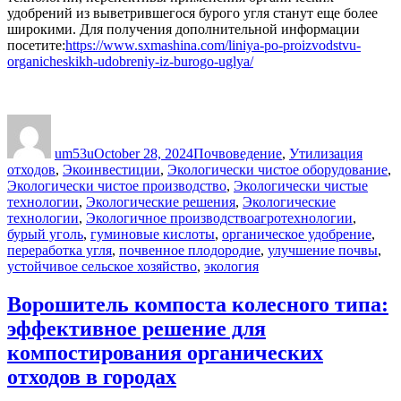
удобрений из выветрившегося бурого угля станут еще более
широкими. Для получения дополнительной информации
посетите:
https://www.sxmashina.com/liniya-po-proizvodstvu-
organicheskikh-udobreniy-iz-burogo-uglya/
Author
Posted
Categories
on
um53u
October 28, 2024
Почвоведение
,
Утилизация
отходов
,
Экоинвестиции
,
Экологически чистое оборудование
,
Экологически чистое производство
,
Экологически чистые
технологии
,
Экологические решения
,
Экологические
Tags
технологии
,
Экологичное производство
агротехнологии
,
бурый уголь
,
гуминовые кислоты
,
органическое удобрение
,
переработка угля
,
почвенное плодородие
,
улучшение почвы
,
устойчивое сельское хозяйство
,
экология
Ворошитель компоста колесного типа:
эффективное решение для
компостирования органических
отходов в городах