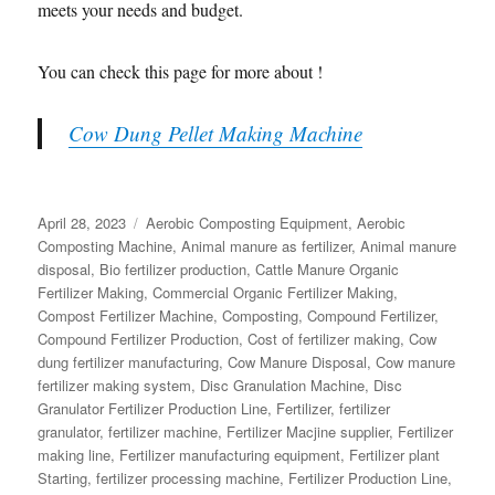
meets your needs and budget.
You can check this page for more about !
Cow Dung Pellet Making Machine
Posted
Categories
April 28, 2023
Aerobic Composting Equipment
,
Aerobic
on
Composting Machine
,
Animal manure as fertilizer
,
Animal manure
disposal
,
Bio fertilizer production
,
Cattle Manure Organic
Fertilizer Making
,
Commercial Organic Fertilizer Making
,
Compost Fertilizer Machine
,
Composting
,
Compound Fertilizer
,
Compound Fertilizer Production
,
Cost of fertilizer making
,
Cow
dung fertilizer manufacturing
,
Cow Manure Disposal
,
Cow manure
fertilizer making system
,
Disc Granulation Machine
,
Disc
Granulator Fertilizer Production Line
,
Fertilizer
,
fertilizer
granulator
,
fertilizer machine
,
Fertilizer Macjine supplier
,
Fertilizer
making line
,
Fertilizer manufacturing equipment
,
Fertilizer plant
Starting
,
fertilizer processing machine
,
Fertilizer Production Line
,