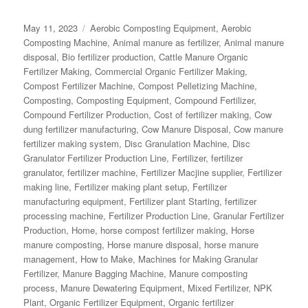
Posted
Categories
May 11, 2023
Aerobic Composting Equipment
,
Aerobic
on
Composting Machine
,
Animal manure as fertilizer
,
Animal manure
disposal
,
Bio fertilizer production
,
Cattle Manure Organic
Fertilizer Making
,
Commercial Organic Fertilizer Making
,
Compost Fertilizer Machine
,
Compost Pelletizing Machine
,
Composting
,
Composting Equipment
,
Compound Fertilizer
,
Compound Fertilizer Production
,
Cost of fertilizer making
,
Cow
dung fertilizer manufacturing
,
Cow Manure Disposal
,
Cow manure
fertilizer making system
,
Disc Granulation Machine
,
Disc
Granulator Fertilizer Production Line
,
Fertilizer
,
fertilizer
granulator
,
fertilizer machine
,
Fertilizer Macjine supplier
,
Fertilizer
making line
,
Fertilizer making plant setup
,
Fertilizer
manufacturing equipment
,
Fertilizer plant Starting
,
fertilizer
processing machine
,
Fertilizer Production Line
,
Granular Fertilizer
Production
,
Home
,
horse compost fertilizer making
,
Horse
manure composting
,
Horse manure disposal
,
horse manure
management
,
How to Make
,
Machines for Making Granular
Fertilizer
,
Manure Bagging Machine
,
Manure composting
process
,
Manure Dewatering Equipment
,
Mixed Fertilizer
,
NPK
Plant
,
Organic Fertilizer Equipment
,
Organic fertilizer