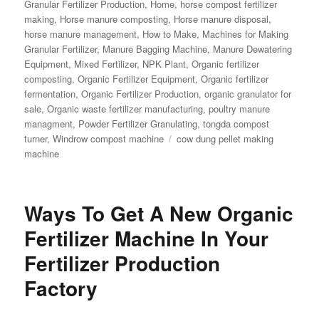
Granular Fertilizer Production
,
Home
,
horse compost fertilizer
making
,
Horse manure composting
,
Horse manure disposal
,
horse manure management
,
How to Make
,
Machines for Making
Granular Fertilizer
,
Manure Bagging Machine
,
Manure Dewatering
Equipment
,
Mixed Fertilizer
,
NPK Plant
,
Organic fertilizer
composting
,
Organic Fertilizer Equipment
,
Organic fertilizer
fermentation
,
Organic Fertilizer Production
,
organic granulator for
sale
,
Organic waste fertilizer manufacturing
,
poultry manure
managment
,
Powder Fertilizer Granulating
,
tongda compost
Tags
turner
,
Windrow compost machine
cow dung pellet making
machine
Ways To Get A New Organic
Fertilizer Machine In Your
Fertilizer Production
Factory