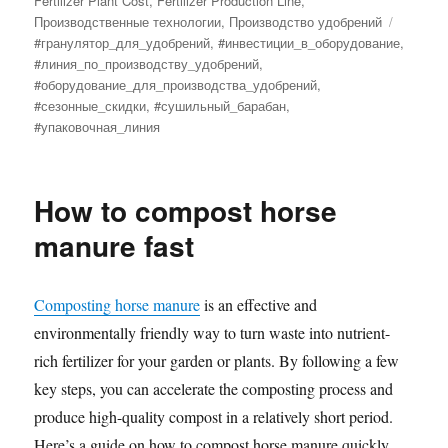
Fertilizer Plant Cost
,
Fertilizer Production Line
,
Tags
Производственные технологии
,
Производство удобрений
#гранулятор_для_удобрений
,
#инвестиции_в_оборудование
,
#линия_по_производству_удобрений
,
#оборудование_для_производства_удобрений
,
#сезонные_скидки
,
#сушильный_барабан
,
#упаковочная_линия
How to compost horse
manure fast
Composting horse manure
is an effective and
environmentally friendly way to turn waste into nutrient-
rich fertilizer for your garden or plants. By following a few
key steps, you can accelerate the composting process and
produce high-quality compost in a relatively short period.
Here’s a guide on how to compost horse manure quickly.