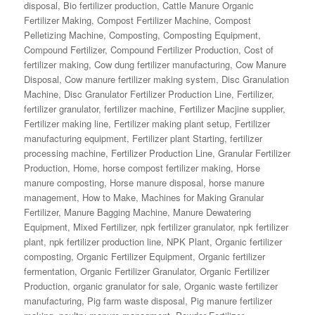
disposal
,
Bio fertilizer production
,
Cattle Manure Organic
Fertilizer Making
,
Compost Fertilizer Machine
,
Compost
Pelletizing Machine
,
Composting
,
Composting Equipment
,
Compound Fertilizer
,
Compound Fertilizer Production
,
Cost of
fertilizer making
,
Cow dung fertilizer manufacturing
,
Cow Manure
Disposal
,
Cow manure fertilizer making system
,
Disc Granulation
Machine
,
Disc Granulator Fertilizer Production Line
,
Fertilizer
,
fertilizer granulator
,
fertilizer machine
,
Fertilizer Macjine supplier
,
Fertilizer making line
,
Fertilizer making plant setup
,
Fertilizer
manufacturing equipment
,
Fertilizer plant Starting
,
fertilizer
processing machine
,
Fertilizer Production Line
,
Granular Fertilizer
Production
,
Home
,
horse compost fertilizer making
,
Horse
manure composting
,
Horse manure disposal
,
horse manure
management
,
How to Make
,
Machines for Making Granular
Fertilizer
,
Manure Bagging Machine
,
Manure Dewatering
Equipment
,
Mixed Fertilizer
,
npk fertilizer granulator
,
npk fertilizer
plant
,
npk fertilizer production line
,
NPK Plant
,
Organic fertilizer
composting
,
Organic Fertilizer Equipment
,
Organic fertilizer
fermentation
,
Organic Fertilizer Granulator
,
Organic Fertilizer
Production
,
organic granulator for sale
,
Organic waste fertilizer
manufacturing
,
Pig farm waste disposal
,
Pig manure fertilizer