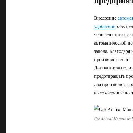
предприя
Внедрение
автома
удобрений
обеспеч
человеческого фак
автоматической по
завода. Благодаря
производственного
Дополнительно, ин
предотвращать про
для производства 
высокоточные наст
Use Animal Manure as Bi