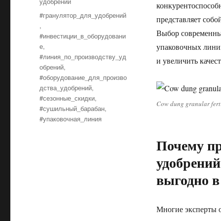
удобрений
конкурентоспособн
Tags
#гранулятор_для_удобрений
представляет собо
,
Выбор современных
#инвестиции_в_оборудовани
е
,
упаковочных линий
#линия_по_производству_уд
и увеличить качес
обрений
,
#оборудование_для_произво
дства_удобрений
,
#сезонные_скидки
,
Cow dung granular ferti
#сушильный_барабан
,
#упаковочная_линия
Почему пр
удобрений
выгодно в
Многие эксперты 