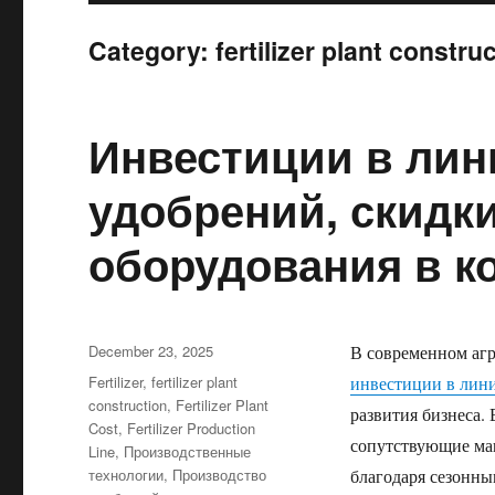
Category:
fertilizer plant constru
Инвестиции в лин
удобрений, скидк
оборудования в к
Posted
December 23, 2025
В современном аг
on
Categories
Fertilizer
,
fertilizer plant
инвестиции в лин
construction
,
Fertilizer Plant
развития бизнеса.
Cost
,
Fertilizer Production
сопутствующие ма
Line
,
Производственные
технологии
,
Производство
благодаря сезонны