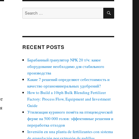
SEARCH
Search
for:
RECENT POSTS
Барабанный гранулятор NPK 20 т/ч: какое
оборудование необходимо для стабильного
производства
Какие 7 решений определяют себестоимость и
качество органоминеральных удобрений?
How to Build a 10tph Bulk Blending Fertilizer
ют
Factory: Process Flow, Equipment and Investment
Guide
я
Утилизация куриного помёта на птицеводческой
ферме на 500 000 голов: эффективные решения и
переработка отходов
Inversión en una planta de fertilizantes con sistema
de granulación por extrusión de rodillos