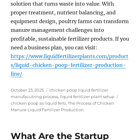
solution that turns waste into value. With
proper treatment, nutrient balancing, and
equipment design, poultry farms can transform
manure management challenges into
profitable, sustainable fertilizer products. If you
need a business plan, you can visit:
https://www.liquidfertilizerplants.com/product
s/liquid-chicken-poop-fertilizer-production-
line/
Posted
Categories
October 23, 2025
chicken poop liquid fertilizer
on
Tags
manufacutring process
,
liquid fertilizer plant setup
chicken poop as liquid ferti
,
The Process of Chicken
Manure Liquid Fertilizer Production
What Are the Startup