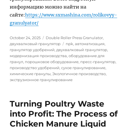
информацию можно найти на
сайте:
https://www.sxmashina.com/rolikovyy-
granulyator/
Posted
Categories
October 24, 2025
Double Roller Press Granulator
,
on
Tags
двухвалковый гранулятор
npk
,
автоматизация
,
гранулятор удобрений
,
двухвалковый гранулятор
,
модернизация производства
,
оборудование для
гранул
,
порошковое оборудование
,
пресс-гранулятор
,
производство удобрений
,
сухое гранулирование
,
химические гранулы
,
Экологичное производство
,
экструзионное гранулирование
Turning Poultry Waste
into Profit: The Process of
Chicken Manure Liquid