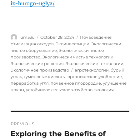
iz-burogo-uglya/
Author
Posted
Categories
um53u
October 28, 2024
Почвоведение
,
on
Утилизация отходов
,
Экоинвестиции
,
Экологически
чистое оборудование
,
Экологически чистое
производство
,
Экологически чистые технологии
,
Экологические решения
,
Экологические технологии
,
Tags
Экологичное производство
агротехнологии
,
бурый
уголь
,
гуминовые кислоты
,
органическое удобрение
,
переработка угля
,
почвенное плодородие
,
улучшение
почвы
,
устойчивое сельское хозяйство
,
экология
Post
PREVIOUS
navigation
Exploring the Benefits of
Previous