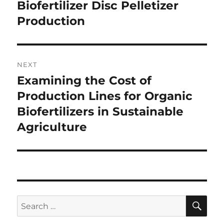
post:
Biofertilizer Disc Pelletizer
Production
NEXT
Examining the Cost of
Next
post:
Production Lines for Organic
Biofertilizers in Sustainable
Agriculture
SE
Search
for: