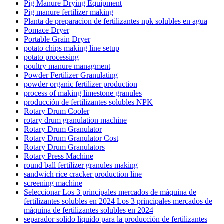
Pig Manure Drying Equipment
Pig manure fertilizer making
Planta de preparacion de fertilizantes npk solubles en agua
Pomace Dryer
Portable Grain Dryer
potato chips making line setup
potato processing
poultry manure managment
Powder Fertilizer Granulating
powder organic fertilizer production
process of making limestone granules
producción de fertilizantes solubles NPK
Rotary Drum Cooler
rotary drum granulation machine
Rotary Drum Granulator
Rotary Drum Granulator Cost
Rotary Drum Granulators
Rotary Press Machine
round ball fertilizer granules making
sandwich rice cracker production line
screening machine
Seleccionar Los 3 principales mercados de máquina de
fertilizantes solubles en 2024 Los 3 principales mercados de
máquina de fertilizantes solubles en 2024
separador solido liquido para la producción de fertilizantes