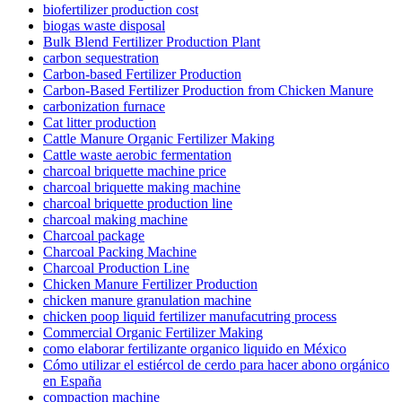
biofertilizer production cost
biogas waste disposal
Bulk Blend Fertilizer Production Plant
carbon sequestration
Carbon-based Fertilizer Production
Carbon-Based Fertilizer Production from Chicken Manure
carbonization furnace
Cat litter production
Cattle Manure Organic Fertilizer Making
Cattle waste aerobic fermentation
charcoal briquette machine price
charcoal briquette making machine
charcoal briquette production line
charcoal making machine
Charcoal package
Charcoal Packing Machine
Charcoal Production Line
Chicken Manure Fertilizer Production
chicken manure granulation machine
chicken poop liquid fertilizer manufacutring process
Commercial Organic Fertilizer Making
como elaborar fertilizante organico liquido en México
Cómo utilizar el estiércol de cerdo para hacer abono orgánico
en España
compaction machine