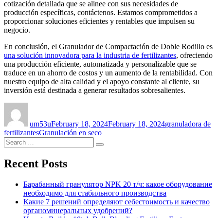
cotización detallada que se alinee con sus necesidades de
producción específicas, contáctenos. Estamos comprometidos a
proporcionar soluciones eficientes y rentables que impulsen su
negocio.
En conclusión, el Granulador de Compactación de Doble Rodillo es
una solución innovadora para la industria de fertilizantes
, ofreciendo
una producción eficiente, automatizada y personalizable que se
traduce en un ahorro de costos y un aumento de la rentabilidad. Con
nuestro equipo de alta calidad y el apoyo constante al cliente, su
inversión está destinada a generar resultados sobresalientes.
Author
Posted
Categories
on
um53u
February 18, 2024
February 18, 2024
granuladora de
Tags
fertilizantes
Granulación en seco
Search
Search
for:
Recent Posts
Барабанный гранулятор NPK 20 т/ч: какое оборудование
необходимо для стабильного производства
Какие 7 решений определяют себестоимость и качество
органоминеральных удобрений?