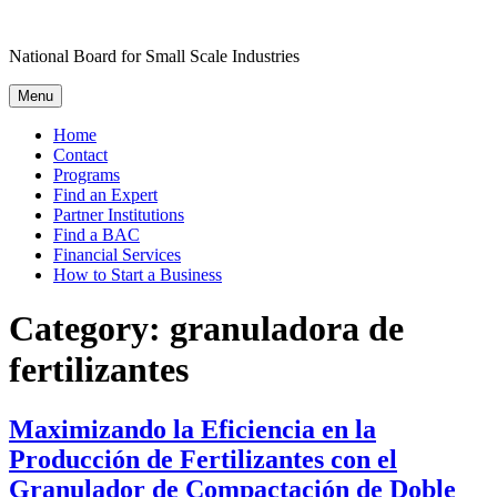
Skip
to
National Board for Small Scale Industries
content
Menu
Home
Contact
Programs
Find an Expert
Partner Institutions
Find a BAC
Financial Services
How to Start a Business
Category:
granuladora de
fertilizantes
Maximizando la Eficiencia en la
Producción de Fertilizantes con el
Granulador de Compactación de Doble