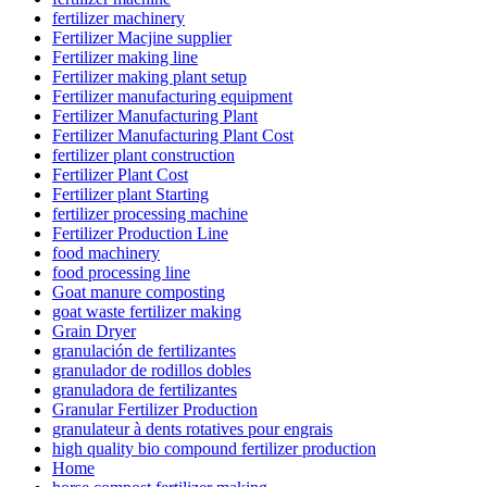
fertilizer machinery
Fertilizer Macjine supplier
Fertilizer making line
Fertilizer making plant setup
Fertilizer manufacturing equipment
Fertilizer Manufacturing Plant
Fertilizer Manufacturing Plant Cost
fertilizer plant construction
Fertilizer Plant Cost
Fertilizer plant Starting
fertilizer processing machine
Fertilizer Production Line
food machinery
food processing line
Goat manure composting
goat waste fertilizer making
Grain Dryer
granulación de fertilizantes
granulador de rodillos dobles
granuladora de fertilizantes
Granular Fertilizer Production
granulateur à dents rotatives pour engrais
high quality bio compound fertilizer production
Home