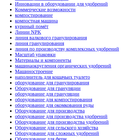
Инновации в оборудовании для удобрений
Коммерческие возможности
компостирование
компостная машина
куриный помёт
Линии NPK
линия валкового гранулирования
линия гранулирования
линия по производству комплексных удобрений
Масштаб упаковки
Материалы и компоненты
машинаокругления органических удобрений
Машиностроение
наполнитель для кошачьих туалето
оборудование для гранулирования
Оборудование для грануляции
оборудование для грануляции
оборудование для компостирования
оборудование для окомкования руды
Оборудование для производства
оборудование для производства удобрений
Оборудование для производства удобрений
Оборудование для сельского хозяйства
Оборудование для сложных удобрений
Оборудование для ферм