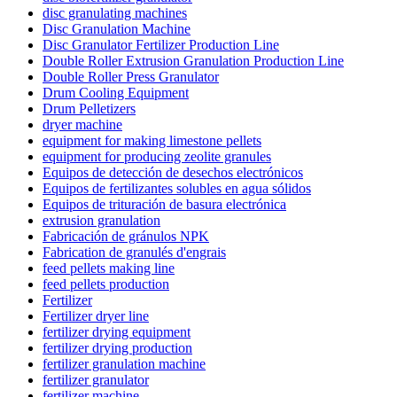
disc granulating machines
Disc Granulation Machine
Disc Granulator Fertilizer Production Line
Double Roller Extrusion Granulation Production Line
Double Roller Press Granulator
Drum Cooling Equipment
Drum Pelletizers
dryer machine
equipment for making limestone pellets
equipment for producing zeolite granules
Equipos de detección de desechos electrónicos
Equipos de fertilizantes solubles en agua sólidos
Equipos de trituración de basura electrónica
extrusion granulation
Fabricación de gránulos NPK
Fabrication de granulés d'engrais
feed pellets making line
feed pellets production
Fertilizer
Fertilizer dryer line
fertilizer drying equipment
fertilizer drying production
fertilizer granulation machine
fertilizer granulator
fertilizer machine