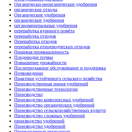
Органически-неорганические удобрения
органические отходы
Органические удобрения
органические удобрения
органоминеральные удобрения
переработка куриного помёта
переработка отходов
Переработка отходов
переработка птицеводческих отходов
Пищевая промышленность
Плодородие почвы
Повышение урожайности
Послепродажное обслуживание и поддержка
Почвоведение
Практики устойчивого сельского хозяйства
Производственная линия удобрений
Производственные технологии
Производство
Производство комплексных удобрений
Производство органических удобрений
Производство сельскохозяйственных культур
Производство сложных удобрений
производство удобрений
Производство удобрений
Промышленная технология