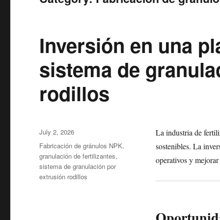
Inversión en una pla
sistema de granula
rodillos
Posted
July 2, 2026
La industria de ferti
on
Categories
Fabricación de gránulos NPK
,
sostenibles. La inve
granulación de fertilizantes
,
operativos y mejorar 
sistema de granulación por
extrusión rodillos
Oportunida