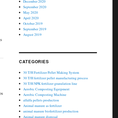
December 2020
September 2020
May 2020
April 2020
October 2019
September 2019
August 2019
ás
CATEGORIES
30 T/H Fertilizer Pellet Making System
30 T/H fertilizer pellet manufacturing process
30 T/H NPK fertilizer granulation line
Aerobic Composting Equipment
os
Aerobic Composting Machine
alfalfa pellets production
Animal manure as fertilizer
animal manure biofertilizer production
Animal manure disposal