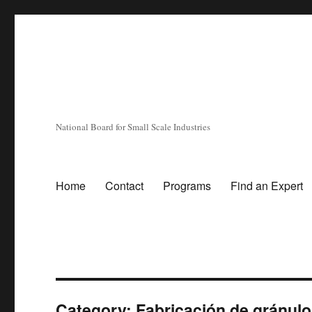
National Board for Small Scale Industries
Home
Contact
Programs
Find an Expert
Category:
Fabricación de gránul