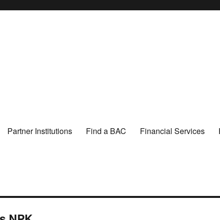
Partner Institutions
Find a BAC
Financial Services
os NPK