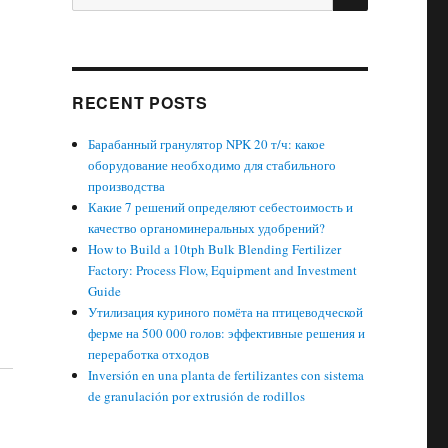
for:
RECENT POSTS
Барабанный гранулятор NPK 20 т/ч: какое
оборудование необходимо для стабильного
производства
Какие 7 решений определяют себестоимость и
качество органоминеральных удобрений?
How to Build a 10tph Bulk Blending Fertilizer
Factory: Process Flow, Equipment and Investment
Guide
Утилизация куриного помёта на птицеводческой
ферме на 500 000 голов: эффективные решения и
переработка отходов
Inversión en una planta de fertilizantes con sistema
de granulación por extrusión de rodillos