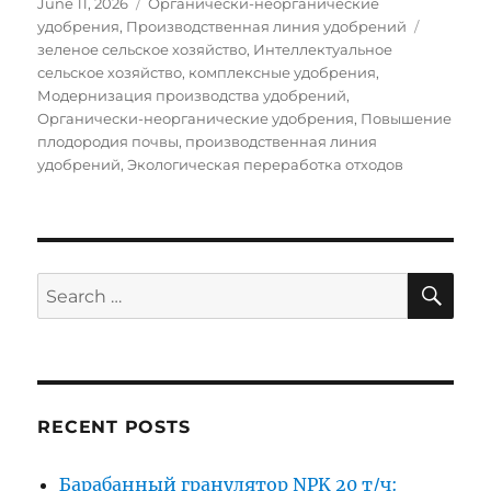
Posted
Categories
June 11, 2026
Органически-неорганические
on
Tags
удобрения
,
Производственная линия удобрений
зеленое сельское хозяйство
,
Интеллектуальное
сельское хозяйство
,
комплексные удобрения
,
Модернизация производства удобрений
,
Органически-неорганические удобрения
,
Повышение
плодородия почвы
,
производственная линия
удобрений
,
Экологическая переработка отходов
SE
Search
for:
RECENT POSTS
Барабанный гранулятор NPK 20 т/ч: