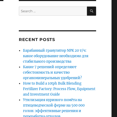
SEARCH
Search
for:
RECENT POSTS
Барабанный гранулятор NPK 20 т/ч:
какое оборудование необходимо для
стабильного производства
Какие 7 решений определяют
себестоимость и качество
органоминеральных удобрений?
How to Build a 10tph Bulk Blending
Fertilizer Factory: Process Flow, Equipment
and Investment Guide
Утилизация куриного помёта на
птицеводческой ферме на 500 000
голов: эффективные решения и
переработка отходов