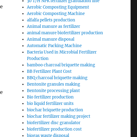
30 T/H NPK fertilizer granulation line
е
Aerobic Composting Equipment
Aerobic Composting Machine
alfalfa pellets production
Animal manure as fertilizer
animal manure biofertilizer production
Animal manure disposal
Automatic Packing Machine
Bacteria Used in Microbial Fertilizer
Production
bamboo charcoal briquette making
BB Fertilizer Plant Cost
BBQ charcoal briquette making
Bentonite granules making
Bentonite processing plant
е
Bio fertilizer production
bio liquid fertilizer units
biochar briquette production
biochar fertilizer making project
biofertilizer disc granulator
biofertilizer production cost
biogas waste disposal