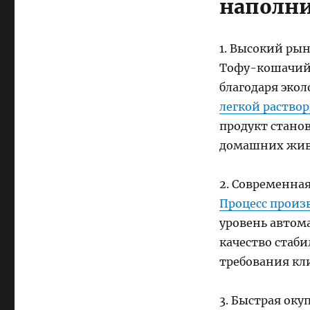
наполни
1. Высокий ры
Тофу-кошачий 
благодаря эко
легкой раство
продукт стано
домашних жив
2. Современна
Процесс произ
уровень автом
качество стаби
требования кл
3. Быстрая ок