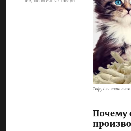
ние
,
экологичные_товары
Тофу для кошачьег
Почему 
произво