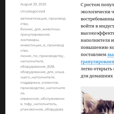
Posted
August 29, 2025
С ростом попу
on
Categories
Uncategorized
экологически 
Tags
автоматизация_производ
востребованны
ства
,
войти в индус
бизнес_для_животных
,
высокоэффекти
гранулирование
,
зоотовары
,
наполнителя и
инвестиции_в_производ
повышению ко
ство
,
поставляем
вы
линия_по_производству_
наполнителя
,
гранулированн
оборудование_B2B
,
легко открыть
оборудование_для_коша
для домашних
чьего_наполнителя
,
поддержка_клиентов
,
производство_наполните
ля
,
сервисное_обслуживани
е
,
тофу_наполнитель
,
упаковочное_оборудова