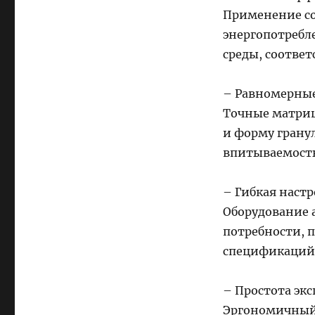
Применение со
энергопотреб
среды, соотве
– Равномерные
Точные матриц
и форму грану
впитываемость
– Гибкая наст
Оборудование 
потребности, 
спецификаций
– Простота эк
Эргономичный 