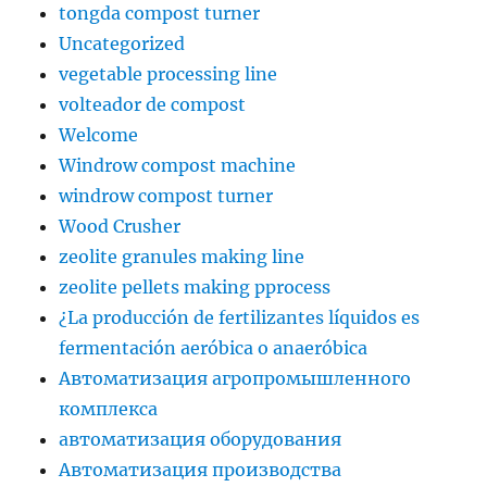
tongda compost turner
Uncategorized
vegetable processing line
volteador de compost
Welcome
Windrow compost machine
windrow compost turner
Wood Crusher
zeolite granules making line
zeolite pellets making pprocess
¿La producción de fertilizantes líquidos es
fermentación aeróbica o anaeróbica
Автоматизация агропромышленного
комплекса
автоматизация оборудования
Автоматизация производства