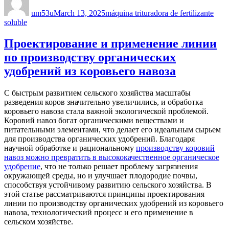
on
um53u
March 13, 2025
máquina trituradora de fertilizante
soluble
Проектирование и применение линии
по производству органических
удобрений из коровьего навоза
С быстрым развитием сельского хозяйства масштабы
разведения коров значительно увеличились, и обработка
коровьего навоза стала важной экологической проблемой.
Коровий навоз богат органическими веществами и
питательными элементами, что делает его идеальным сырьем
для производства органических удобрений. Благодаря
научной обработке и рациональному
производству коровий
навоз можно превратить в высококачественное органическое
удобрение
, что не только решает проблему загрязнения
окружающей среды, но и улучшает плодородие почвы,
способствуя устойчивому развитию сельского хозяйства. В
этой статье рассматриваются принципы проектирования
линии по производству органических удобрений из коровьего
навоза, технологический процесс и его применение в
сельском хозяйстве.