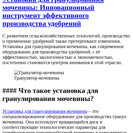
мочевины: Инновационный
инструмент эффективного
производства удобрений
С развитием сельскохозяйственных технологий, производство
и применение удобрений также претерпевают изменения.
Установка для гранулирования мочевины, как современное
оборудование для производства удобрений, с её
эффективностью, экологичностью и экономичностью,
постепенно становится центром внимания в этой отрасли.
Гранулятор-мочевины
#### Что такое установка для
гранулирования мочевины?
Установка для гранулирования мочевины
– это
специализированное оборудование для производства гранул
мочевины. Она использует вращающийся диск и
соответствующие технологические параметры для
преобразования порошкообразной мочевины в равномерные