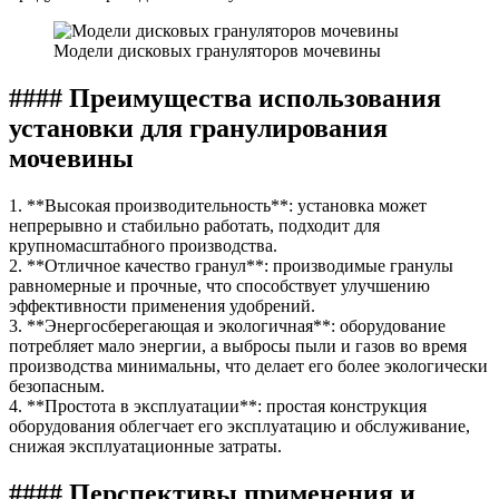
Модели дисковых грануляторов мочевины
#### Преимущества использования
установки для гранулирования
мочевины
1. **Высокая производительность**: установка может
непрерывно и стабильно работать, подходит для
крупномасштабного производства.
2. **Отличное качество гранул**: производимые гранулы
равномерные и прочные, что способствует улучшению
эффективности применения удобрений.
3. **Энергосберегающая и экологичная**: оборудование
потребляет мало энергии, а выбросы пыли и газов во время
производства минимальны, что делает его более экологически
безопасным.
4. **Простота в эксплуатации**: простая конструкция
оборудования облегчает его эксплуатацию и обслуживание,
снижая эксплуатационные затраты.
#### Перспективы применения и