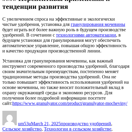
тенденции развития
С увеличением спроса на эффективные и экологически
чистые удобрения, установка для
гранулирования мочевины
будет играть всё более важную роль в будущем производстве
удобрений. В сочетании с
технологиями автоматизации
, в
будущем установки для гранулирования могут обеспечить
автоматическое управление, повышая общую эффективность
и качество продукции производственной линии.
Установка для гранулирования мочевины, как важный
инструмент современного производства удобрений, благодаря
своим значительным преимуществам, постепенно меняет
традиционные методы производства удобрений. Она не
только повышает эффективность использования удобрений на
основе мочевины, но также вносит положительный вклад в
охрану окружающей среды и экономию ресурсов. Для
получения более подробной информации посетите
сайт:
https://www.granulyator.com/product/granulyator-mocheviny/
Author
Posted
Categories
on
um53u
March 21, 2025
производство удобрений
,
Сельское хозяйство
,
Технологии в сельском хозяйстве
,