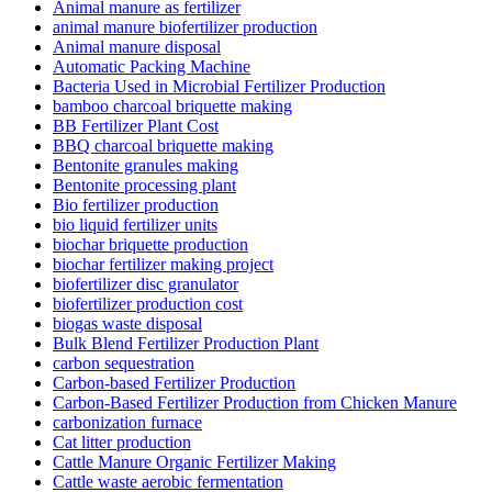
Animal manure as fertilizer
animal manure biofertilizer production
Animal manure disposal
Automatic Packing Machine
Bacteria Used in Microbial Fertilizer Production
bamboo charcoal briquette making
BB Fertilizer Plant Cost
BBQ charcoal briquette making
Bentonite granules making
Bentonite processing plant
Bio fertilizer production
bio liquid fertilizer units
biochar briquette production
biochar fertilizer making project
biofertilizer disc granulator
biofertilizer production cost
biogas waste disposal
Bulk Blend Fertilizer Production Plant
carbon sequestration
Carbon-based Fertilizer Production
Carbon-Based Fertilizer Production from Chicken Manure
carbonization furnace
Cat litter production
Cattle Manure Organic Fertilizer Making
Cattle waste aerobic fermentation