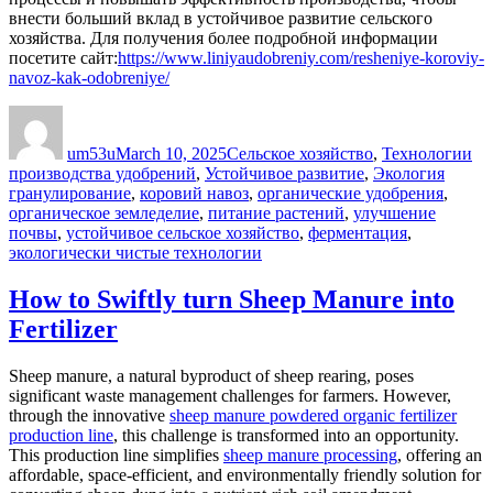
внести больший вклад в устойчивое развитие сельского
хозяйства. Для получения более подробной информации
посетите сайт:
https://www.liniyaudobreniy.com/resheniye-koroviy-
navoz-kak-odobreniye/
Author
Posted
Categories
on
um53u
March 10, 2025
Сельское хозяйство
,
Технологии
Tags
производства удобрений
,
Устойчивое развитие
,
Экология
гранулирование
,
коровий навоз
,
органические удобрения
,
органическое земледелие
,
питание растений
,
улучшение
почвы
,
устойчивое сельское хозяйство
,
ферментация
,
экологически чистые технологии
How to Swiftly turn Sheep Manure into
Fertilizer
Sheep manure, a natural byproduct of sheep rearing, poses
significant waste management challenges for farmers. However,
through the innovative
sheep manure powdered organic fertilizer
production line
, this challenge is transformed into an opportunity.
This production line simplifies
sheep manure processing
, offering an
affordable, space-efficient, and environmentally friendly solution for