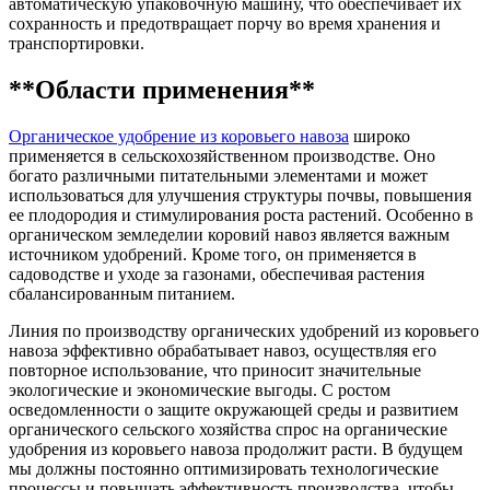
автоматическую упаковочную машину, что обеспечивает их
сохранность и предотвращает порчу во время хранения и
транспортировки.
**Области применения**
Органическое удобрение из коровьего навоза
широко
применяется в сельскохозяйственном производстве. Оно
богато различными питательными элементами и может
использоваться для улучшения структуры почвы, повышения
ее плодородия и стимулирования роста растений. Особенно в
органическом земледелии коровий навоз является важным
источником удобрений. Кроме того, он применяется в
садоводстве и уходе за газонами, обеспечивая растения
сбалансированным питанием.
Линия по производству органических удобрений из коровьего
навоза эффективно обрабатывает навоз, осуществляя его
повторное использование, что приносит значительные
экологические и экономические выгоды. С ростом
осведомленности о защите окружающей среды и развитием
органического сельского хозяйства спрос на органические
удобрения из коровьего навоза продолжит расти. В будущем
мы должны постоянно оптимизировать технологические
процессы и повышать эффективность производства, чтобы