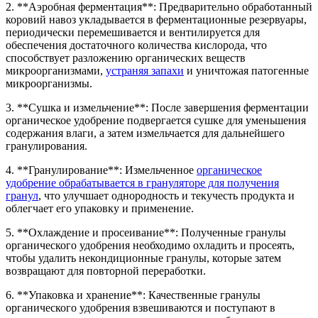
2. **Аэробная ферментация**: Предварительно обработанный
коровий навоз укладывается в ферментационные резервуары,
периодически перемешивается и вентилируется для
обеспечения достаточного количества кислорода, что
способствует разложению органических веществ
микроорганизмами,
устраняя запахи
и уничтожая патогенные
микроорганизмы.
3. **Сушка и измельчение**: После завершения ферментации
органическое удобрение подвергается сушке для уменьшения
содержания влаги, а затем измельчается для дальнейшего
гранулирования.
4. **Гранулирование**: Измельченное
органическое
удобрение обрабатывается в грануляторе для получения
гранул
, что улучшает однородность и текучесть продукта и
облегчает его упаковку и применение.
5. **Охлаждение и просеивание**: Полученные гранулы
органического удобрения необходимо охладить и просеять,
чтобы удалить некондиционные гранулы, которые затем
возвращают для повторной переработки.
6. **Упаковка и хранение**: Качественные гранулы
органического удобрения взвешиваются и поступают в