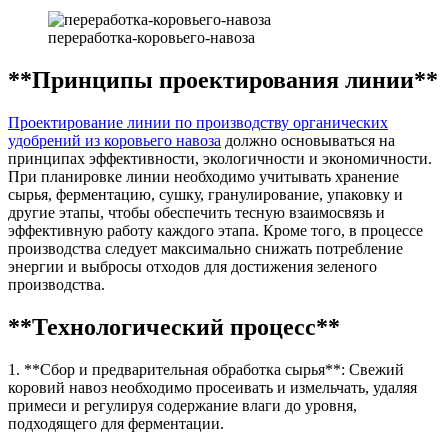
переработка-коровьего-навоза
**Принципы проектирования линии**
Проектирование линии по производству органических
удобрений из коровьего навоза
должно основываться на
принципах эффективности, экологичности и экономичности.
При планировке линии необходимо учитывать хранение
сырья, ферментацию, сушку, гранулирование, упаковку и
другие этапы, чтобы обеспечить тесную взаимосвязь и
эффективную работу каждого этапа. Кроме того, в процессе
производства следует максимально снижать потребление
энергии и выбросы отходов для достижения зеленого
производства.
**Технологический процесс**
1. **Сбор и предварительная обработка сырья**: Свежий
коровий навоз необходимо просеивать и измельчать, удаляя
примеси и регулируя содержание влаги до уровня,
подходящего для ферментации.