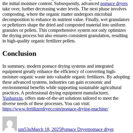
the initial moisture content. Subsequently, advanced
pomace dryers
take over, further decreasing water levels. The next phase involves
composting, where the organic matter undergoes microbial
decomposition to enhance its nutrient value. Finally, wet granulators
or pelletizers shape the dried and composted material into uniform
granules or pellets. This comprehensive system not only optimizes
the drying process but also ensures consistent granulation, resulting
in high-quality organic fertilizer pellets.
Conclusion
In summary, modern pomace drying systems and integrated
equipment greatly enhance the efficiency of converting high-
moisture organic waste into valuable organic fertilizers. By adopting
these advanced systems, industries can gain economic and
environmental benefits while supporting sustainable agricultural
practices. A professional drying equipment manufacturer,
Yushunxin
, offers state-of-the-art solutions tailored to meet the
diverse needs of these processes. You can visit:
https://www.fertilizerdryer.com/pomace-drying-machine/
Author
Posted
Categories
Tags
on
um53u
March 18, 2025
Pomace Dryer
pomace dryer