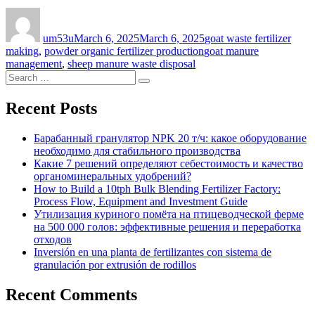
Author
Posted
Categories
on
um53u
March 6, 2025
March 6, 2025
goat waste fertilizer
Tags
making
,
powder organic fertilizer production
goat manure
management
,
sheep manure waste disposal
Search
Search
for:
Recent Posts
Барабанный гранулятор NPK 20 т/ч: какое оборудование
необходимо для стабильного производства
Какие 7 решений определяют себестоимость и качество
органоминеральных удобрений?
How to Build a 10tph Bulk Blending Fertilizer Factory:
Process Flow, Equipment and Investment Guide
Утилизация куриного помёта на птицеводческой ферме
на 500 000 голов: эффективные решения и переработка
отходов
Inversión en una planta de fertilizantes con sistema de
granulación por extrusión de rodillos
Recent Comments