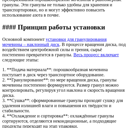
гранулы. Эти гранулы не только удобны для хранения и
транспортировки, но и могут эффективно повысить
использование азота в почве.
#### Принцип работы установки
Основной компонент
установки для гранулирования
мочевины – наклонный диск
. В процессе вращения диска, под
воздействием центробежной силы и трения, сырьё
постепенно превратится в гранулы.
Весь процесс включает
следующие этапы:
1. **Подача материала**: порошкообразная мочевина
поступает в диск через транспортное оборудование.
2. **Гранулирование**: по мере вращения диска, гранулы
мочевины постепенно формируются. Размер гранул можно
контролировать, регулируя угол наклона и скорость вращения
диска.
3. **Сушка**: сформированные гранулы проходят сушку для
удаления излишней влаги и повышения их твёрдости и
стабильности.
4. **Охлаждение и сортировка**: охлаждённые гранулы
сортируются, отделяются некондиционные, а подходящие
продукты переходят на этап упаковки.