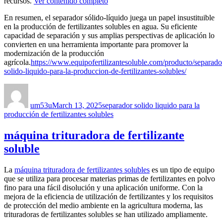
recursos.
Ver contenido completo
En resumen, el separador sólido-líquido juega un papel insustituible
en la producción de fertilizantes solubles en agua. Su eficiente
capacidad de separación y sus amplias perspectivas de aplicación lo
convierten en una herramienta importante para promover la
modernización de la producción
agrícola.
https://www.equipofertilizantesoluble.com/producto/separado
solido-liquido-para-la-produccion-de-fertilizantes-solubles/
Author
Posted
Categories
on
um53u
March 13, 2025
separador solido liquido para la
producción de fertilizantes solubles
máquina trituradora de fertilizante
soluble
La
máquina trituradora de fertilizantes solubles
es un tipo de equipo
que se utiliza para procesar materias primas de fertilizantes en polvo
fino para una fácil disolución y una aplicación uniforme. Con la
mejora de la eficiencia de utilización de fertilizantes y los requisitos
de protección del medio ambiente en la agricultura moderna, las
trituradoras de fertilizantes solubles se han utilizado ampliamente.