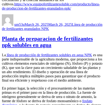
cultivos.
https://www.equipofertilizantesoluble.com/producto/linea-
de-produccion-de-fertilizantes-granulados-npk/
Author
Posted
Categories
on
um53u
March 26, 2025
March 26, 2025
Línea de producción
de fertilizantes granulados NPK
Planta de preparacion de fertilizantes
npk solubles en agua
La
línea de producción de fertilizantes solubles en agua NPK
es una
parte indispensable de la agricultura moderna, que proporciona a los
cultivos elementos esenciales de nitrógeno (N), fósforo (P) y potasio
(K), que son la clave para un crecimiento saludable de las plantas y
un alto rendimiento. El diseño y operación de una línea de
producción implica múltiples pasos para garantizar que el producto
final sea eficiente y respetuoso con el medio ambiente.
En primer lugar, la selección y el procesamiento de las materias
primas es el primer paso en la línea de producción. La fuente de
nitrógeno generalmente se deriva de urea o nitrato de amonio, la
fuente de fósforo se deriva de fosfato monoamónico o
fosfato