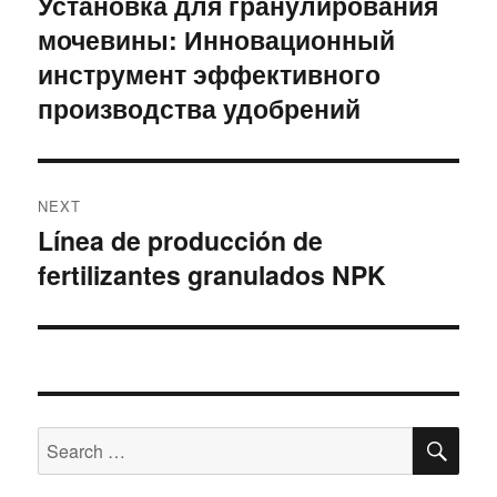
Установка для гранулирования
Previous
мочевины: Инновационный
post:
инструмент эффективного
производства удобрений
NEXT
Línea de producción de
Next
fertilizantes granulados NPK
post:
SE
Search
for: