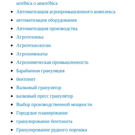
aeróbica o anaeróbica
Автоматизация агропромышленного комплекса
автоматизация оборудования
Автоматизация производства
Агротехника
Агротехнологии
Агрохимикаты
Агрохимическая промышленность
Барабанная грануляция
бентонит
Валковый гранулятор
валковый пресс гранулятор
Выбор производственной мощности
Городское планирование
гранулирование бентонита
Гранулирование рудного порошка