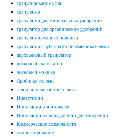
гранулирование угля
гранулятор
гранулятор для минеральных удобрений
гранулятор для органических удобрений
гранулятор рудного порошка
гранулятор с зубчатыми перемешивателями
двухвалковый гранулятор
дисковый гранулятор
дисковый микшер
Дробилка соломы
завод по переработке навоза
Инвестиции
Инновации в зоотоварах
Инновации в оборудовании для удобрений
Коммерческие возможности
компостирование