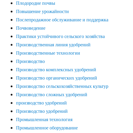
Плодородие почвы
Повышение урожайности
Послепродажное обслуживание и поддержка
Почвоведение
Практики устойчивого сельского хозяйства
Производственная линия удобрений
Производственные технологии
Производство
Производство комплексных удобрений
Производство органических удобрений
Производство сельскохозяйственных культур
Производство сложных удобрений
производство удобрений
Производство удобрений
Промышленная технология
Промышленное оборудование