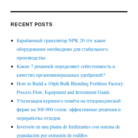
RECENT POSTS
Барабанный гранулятор NPK 20 т/ч: какое
оборудование необходимо для стабильного
производства
Какие 7 решений определяют себестоимость и
качество органоминеральных удобрений?
How to Build a 10tph Bulk Blending Fertilizer Factory:
Process Flow, Equipment and Investment Guide
Утилизация куриного помёта на птицеводческой
ферме на 500 000 голов: эффективные решения и
переработка отходов
Inversión en una planta de fertilizantes con sistema de
granulación por extrusión de rodillos