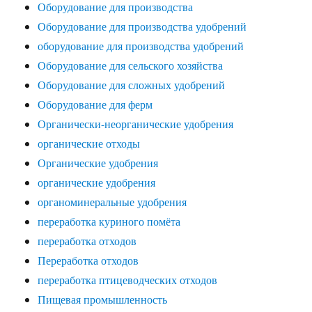
Оборудование для производства
Оборудование для производства удобрений
оборудование для производства удобрений
Оборудование для сельского хозяйства
Оборудование для сложных удобрений
Оборудование для ферм
Органически-неорганические удобрения
органические отходы
Органические удобрения
органические удобрения
органоминеральные удобрения
переработка куриного помёта
переработка отходов
Переработка отходов
переработка птицеводческих отходов
Пищевая промышленность