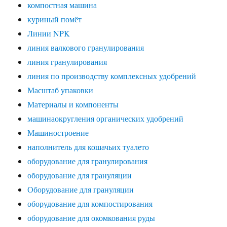
компостная машина
куриный помёт
Линии NPK
линия валкового гранулирования
линия гранулирования
линия по производству комплексных удобрений
Масштаб упаковки
Материалы и компоненты
машинаокругления органических удобрений
Машиностроение
наполнитель для кошачьих туалето
оборудование для гранулирования
оборудование для грануляции
Оборудование для грануляции
оборудование для компостирования
оборудование для окомкования руды