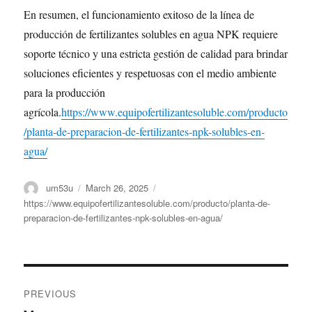
En resumen, el funcionamiento exitoso de la línea de
producción de fertilizantes solubles en agua NPK requiere
soporte técnico y una estricta gestión de calidad para brindar
soluciones eficientes y respetuosas con el medio ambiente
para la producción
agrícola.
https://www.equipofertilizantesoluble.com/producto
/planta-de-preparacion-de-fertilizantes-npk-solubles-en-
agua/
Author
Posted
Categories
um53u
March 26, 2025
on
https://www.equipofertilizantesoluble.com/producto/planta-de-
preparacion-de-fertilizantes-npk-solubles-en-agua/
Post
PREVIOUS
navigation