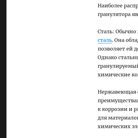
Наиболее расп
гранулятора я
Сталь: Обычно 
сталь
. Она обл
позволяет ей 
Однако стальн
гранулируемый
химические к
Нержавеющая с
преимуществами
к коррозии и 
для материало
химических эл