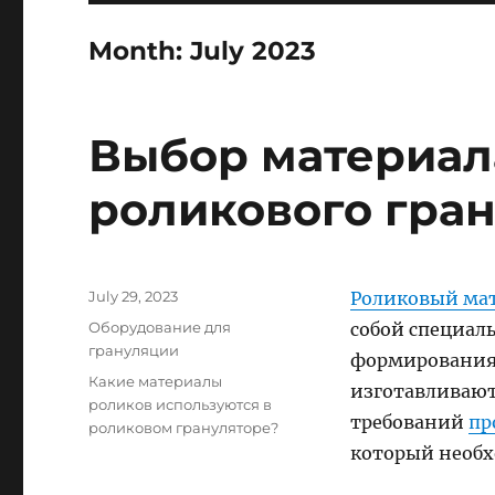
Month:
July 2023
Выбор материал
роликового гра
Posted
July 29, 2023
Роликовый мат
on
Categories
Оборудование для
собой специал
грануляции
формирования 
Tags
Какие материалы
изготавливают
роликов используются в
требований
пр
роликовом грануляторе?
который необх