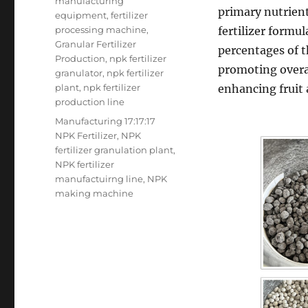
manufacturing
primary nutrient
equipment
,
fertilizer
processing machine
,
fertilizer formu
Granular Fertilizer
percentages of t
Production
,
npk fertilizer
promoting overa
granulator
,
npk fertilizer
plant
,
npk fertilizer
enhancing fruit 
production line
Tags
Manufacturing 17:17:17
NPK Fertilizer
,
NPK
fertilizer granulation plant
,
NPK fertilizer
manufactuirng line
,
NPK
making machine