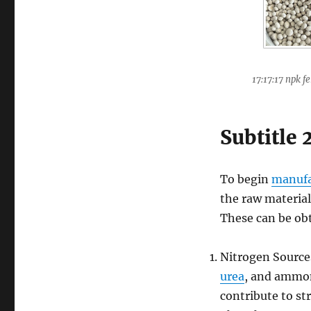
17:17:17 npk f
Subtitle 
To begin
manufac
the raw materia
These can be obt
Nitrogen Source
urea
, and ammon
contribute to st