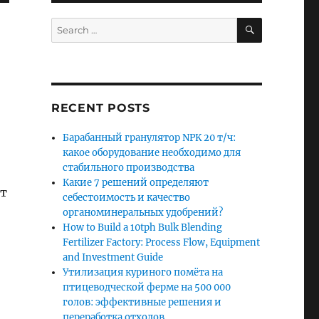
SEARCH
Search
for:
RECENT POSTS
Барабанный гранулятор NPK 20 т/ч:
какое оборудование необходимо для
стабильного производства
Какие 7 решений определяют
т
себестоимость и качество
органоминеральных удобрений?
How to Build a 10tph Bulk Blending
Fertilizer Factory: Process Flow, Equipment
and Investment Guide
,
Утилизация куриного помёта на
птицеводческой ферме на 500 000
голов: эффективные решения и
переработка отходов