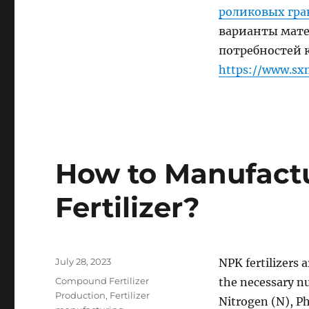
роликовых гра
варианты мате
потребностей к
https://www.sx
How to Manufactu
Fertilizer?
Posted
July 28, 2023
NPK fertilizers 
on
Categories
Compound Fertilizer
the necessary nu
Production
,
Fertilizer
Nitrogen (N), Ph