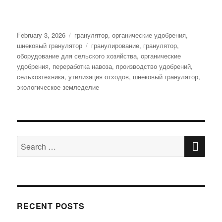
Posted
Categories
February 3, 2026
гранулятор
,
органические удобрения
,
on
Tags
шнековый гранулятор
гранулирование
,
гранулятор
,
оборудование для сельского хозяйства
,
органические
удобрения
,
переработка навоза
,
производство удобрений
,
сельхозтехника
,
утилизация отходов
,
шнековый гранулятор
,
экологическое земледелие
SE
Search
for:
RECENT POSTS