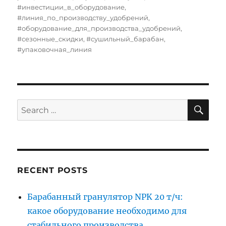
#инвестиции_в_оборудование
,
#линия_по_производству_удобрений
,
#оборудование_для_производства_удобрений
,
#сезонные_скидки
,
#сушильный_барабан
,
#упаковочная_линия
SE
Search
for:
RECENT POSTS
Барабанный гранулятор NPK 20 т/ч:
какое оборудование необходимо для
стабильного производства