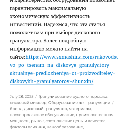
и характеристик оборудования позволяет
гарантировать максимальную
экономическую эффективность
инвестиций. Надеемся, что эта статья
поможет вам при выборе дискового
гранулятора. Более подробную
информацию можно найти на
сайте:
https://www.sxmashina.com/rukovodst
vo-po-tsenam-na-diskovye-granulyatory-
aktualnye-predlozheniya-ot-proizvoditeley-
diskovykh-granulyatorov-shunxin/
Posted
Categories
July 28, 2025
Гранулирование рудного порошка
,
on
Tags
дисковый микшер
,
Оборудование для грануляции
бренд
,
дисковый гранулятор
,
материалы
,
послепродажное обслуживание
,
производственная
мощность
,
рынок
,
соотношение цены и качества
,
факторы влияния
,
ценообразование
,