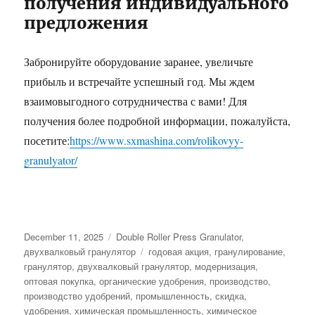
получения индивидуального
предложения
Забронируйте оборудование заранее, увеличьте
прибыль и встречайте успешный год. Мы ждем
взаимовыгодного сотрудничества с вами! Для
получения более подробной информации, пожалуйста,
посетите:
https://www.sxmashina.com/rolikovyy-
granulyator/
Posted
Categories
December 11, 2025
Double Roller Press Granulator
,
on
Tags
двухвалковый гранулятор
годовая акция
,
гранулирование
,
гранулятор
,
двухвалковый гранулятор
,
модернизация
,
оптовая покупка
,
органические удобрения
,
производство
,
производство удобрений
,
промышленность
,
скидка
,
удобрения
,
химическая промышленность
,
химическое