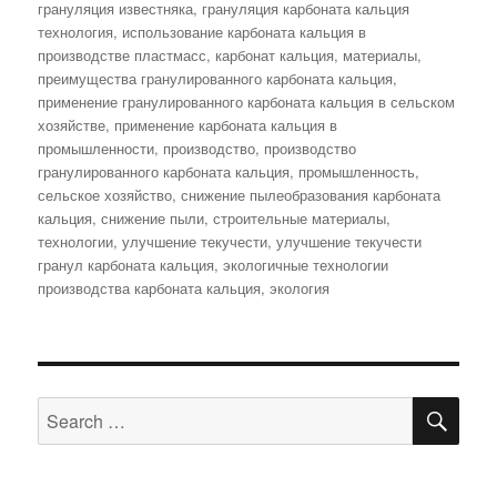
грануляция известняка
,
грануляция карбоната кальция
технология
,
использование карбоната кальция в
производстве пластмасс
,
карбонат кальция
,
материалы
,
преимущества гранулированного карбоната кальция
,
применение гранулированного карбоната кальция в сельском
хозяйстве
,
применение карбоната кальция в
промышленности
,
производство
,
производство
гранулированного карбоната кальция
,
промышленность
,
сельское хозяйство
,
снижение пылеобразования карбоната
кальция
,
снижение пыли
,
строительные материалы
,
технологии
,
улучшение текучести
,
улучшение текучести
гранул карбоната кальция
,
экологичные технологии
производства карбоната кальция
,
экология
SE
Search
for: