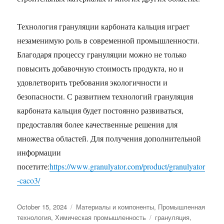
Технология грануляции карбоната кальция играет
незаменимую роль в современной промышленности.
Благодаря процессу грануляции можно не только
повысить добавочную стоимость продукта, но и
удовлетворить требования экологичности и
безопасности. С развитием технологий грануляция
карбоната кальция будет постоянно развиваться,
предоставляя более качественные решения для
множества областей. Для получения дополнительной
информации
посетите:
https://www.granulyator.com/product/granulyator
-caco3/
Posted
Categories
October 15, 2024
Материалы и компоненты
,
Промышленная
on
Tags
технология
,
Химическая промышленность
грануляция
,