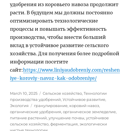
удобрения из коровьего навоза продолжит
расти. В будущем мы должны постоянно
оптимизировать технологические
процессы и повышать эффективность
производства, чтобы внести больший
вклад в устойчивое развитие сельского
хозяйства. Для получения более подробной
информации посетите
сайт:
https://www.liniyaudobreniy.com/reshen
iye-koroviy-navoz-kak-odobreniye/
Posted
Categories
March 10, 2025
Сельское хозяйство
,
Технологии
on
производства удобрений
,
Устойчивое развитие
,
Tags
Экология
гранулирование
,
коровий навоз
,
органические удобрения
,
органическое земледелие
,
питание растений
,
улучшение почвы
,
устойчивое
сельское хозяйство
,
ферментация
,
экологически
чистые технологии