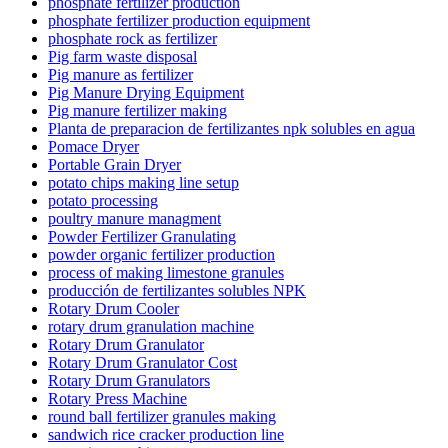
phosphate fertilizer production
phosphate fertilizer production equipment
phosphate rock as fertilizer
Pig farm waste disposal
Pig manure as fertilizer
Pig Manure Drying Equipment
Pig manure fertilizer making
Planta de preparacion de fertilizantes npk solubles en agua
Pomace Dryer
Portable Grain Dryer
potato chips making line setup
potato processing
poultry manure managment
Powder Fertilizer Granulating
powder organic fertilizer production
process of making limestone granules
producción de fertilizantes solubles NPK
Rotary Drum Cooler
rotary drum granulation machine
Rotary Drum Granulator
Rotary Drum Granulator Cost
Rotary Drum Granulators
Rotary Press Machine
round ball fertilizer granules making
sandwich rice cracker production line