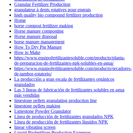
Granular Fertilizer Production
granulateur à dents rotatives pour engrais
high quality bio compound fertilizer production
Home
horse compost fertilizer making
Horse manure composting
Horse manure disposal
horse manure management
How To Dry Pig Manure
How to Make
https://www.equipofertilizantesoluble.com/producto/planta-
de-preparacion-de-fertilizantes-npk-solubles-en-agua/
https://www.equipofertilizantesoluble.com/producto/secadores-
de-tambor-rotatorio/
La producción a gran escala de fertilizantes orgánicos
granulados
Las 3 líneas de fabricación de fertilizantes solubles en agua
más vendidas
limestone pellets granulating production line
limestone pellets making
Limestone Powder Granulator
Línea de producción de fertilizantes granulados NPK
Línea de producción de fertilizantes líquidos NPK
linear vibrating screen
Liquid Biofertilizer Production Expenses