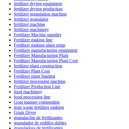
fertilizer drying equipment
fertilizer drying production
fertilizer granulation machine
fertilizer granulator
fertilizer machine
fertilizer machinery
Fertilizer Macjine supplier
Fertilizer making line
Fertilizer making plant setup
Fertilizer manufacturing equipment
Fertilizer Manufacturing Plant
Fertilizer Manufacturing Plant Cost
fertilizer plant construction
Fertilizer Plant Cost
Fertilizer plant Starting
fertilizer processing machine
Fertilizer Production Line
food machinery
food processing line
Goat manure composting
goat waste fertilizer making
Grain Dryer
granulación de fertilizantes
granulador de rodillos dobles
granuladora de fertilizantes