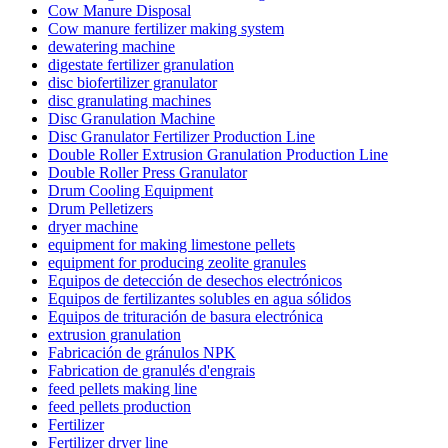
Cow Manure Disposal
Cow manure fertilizer making system
dewatering machine
digestate fertilizer granulation
disc biofertilizer granulator
disc granulating machines
Disc Granulation Machine
Disc Granulator Fertilizer Production Line
Double Roller Extrusion Granulation Production Line
Double Roller Press Granulator
Drum Cooling Equipment
Drum Pelletizers
dryer machine
equipment for making limestone pellets
equipment for producing zeolite granules
Equipos de detección de desechos electrónicos
Equipos de fertilizantes solubles en agua sólidos
Equipos de trituración de basura electrónica
extrusion granulation
Fabricación de gránulos NPK
Fabrication de granulés d'engrais
feed pellets making line
feed pellets production
Fertilizer
Fertilizer dryer line