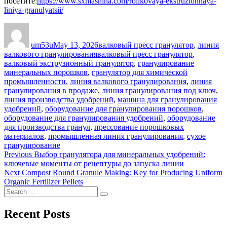
посетите:
https://www.sxmashina.com/rolikovaya-ekstruzionnaya-
liniya-granulyatsii/
Author
Posted
Categories
on
um53u
May 13, 2026
валковый пресс гранулятор
,
линия
Tags
валкового гранулирования
валковый пресс гранулятор
,
валковый экструзионный гранулятор
,
гранулирование
минеральных порошков
,
гранулятор для химической
промышленности
,
линия валкового гранулирования
,
линия
гранулирования в продаже
,
линия гранулирования под ключ
,
линия производства удобрений
,
машина для гранулирования
удобрений
,
оборудование для гранулирования порошков
,
оборудование для гранулирования удобрений
,
оборудование
для производства гранул
,
прессование порошковых
материалов
,
промышленная линия гранулирования
,
сухое
гранулирование
Post
Previous
Previous
Выбор гранулятора для минеральных удобрений:
post:
ключевые моменты от рецептуры до запуска линии
navigation
Next
Next
Compost Round Granule Making: Key for Producing Uniform
post:
Organic Fertilizer Pellets
Search
Search
for:
Recent Posts