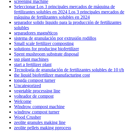
screening machine
Seleccionar Los 3 principales mercados de máquina de
fertilizantes solubles en 2024 Los 3 principales mercados de
máquina de fertilizantes solubles en 2024
separador solido liquido para la producción de fertilizantes
solubles
separadores magnéticos
sistema de granulación por extrusión rodillos
Small scale fertilizer composting
solutions for producing biofertilizer
Spent mushroom substrate disposal
ssp plant machines
start a fertilizer plant
Tecnología de granulación de fertilizantes solubles de 10 t/h
the liquid biofertilizer manufacturing cost
tongda compost turner
Uncategorized
vegetable processing line
volteador de compost
Welcome
Windrow compost machine
windrow compost turner
Wood Crusher
zeolite granules making line
zeolite pellets making pprocess