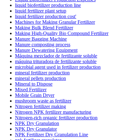
liquid biofertilizer production line
liquid fertilizer plant setup
liquid fertilizer production cost'
Machines for Making Granular Fertilizer
Making Bulk Blend Fertilizer
Making High-Quality Bio Compound Fertilizer
Manure Bagging Machine
Manure composting process
Manure Dewatering Equipment
Máquina mezclador de fertilizante soluble
máquina trituradora de fertilizante soluble
microbial agent used in fertilizer production
mineral fertilizer production
mineral pellets production
Mineral to Dispose
Mixed Fertilizer
Mobile Grain Dryer
mushroom waste as fertilizer
Nitrogen fertilizer making
Nitrogen NPK fertilizer manufacturing
Nitrogen-rich organic fertilizer production
NPK Dry Granulation
NPK Dry Granulator
NPK Fertilizer Dry Granulation Line