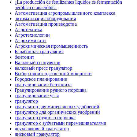
¿La producción de fertilizantes líquidos es fermentación
aeróbica o anaeróbica
Автоматизация агропромышленного комплекса
автоматизация оборудования
Автоматизация производства
Агротехника
Агротехнологии
Агрохимикаты
Агрохимическая промышленность
Барабанная грануляция
бентонит
Валковый гранулятор
валковый пресс гранулятор
Выбор производственной мощности
Городское планирование
гранулирование бентонита
Гранулирование рудного порошка
гранулирование угля
гранулятор
гранулятор для минеральных удобрений
гранулятор для органических удобрений
гранулятор рудного порошка
гранулятор с зубчатыми перемешивателями
двухвалковый гранулятор
дисковый гранулятор