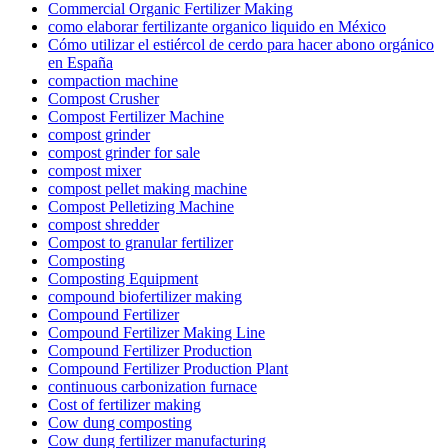
Commercial Organic Fertilizer Making
como elaborar fertilizante organico liquido en México
Cómo utilizar el estiércol de cerdo para hacer abono orgánico
en España
compaction machine
Compost Crusher
Compost Fertilizer Machine
compost grinder
compost grinder for sale
compost mixer
compost pellet making machine
Compost Pelletizing Machine
compost shredder
Compost to granular fertilizer
Composting
Composting Equipment
compound biofertilizer making
Compound Fertilizer
Compound Fertilizer Making Line
Compound Fertilizer Production
Compound Fertilizer Production Plant
continuous carbonization furnace
Cost of fertilizer making
Cow dung composting
Cow dung fertilizer manufacturing