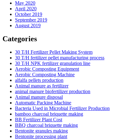
May 2020
April 2020
October 2019
September 2019
August 2019
Categories
30 T/H Fertilizer Pellet Making System
30 T/H fertilizer pellet manufacturing process
30 T/H NPK fertilizer granulation line
Aerobic Composting Equipment
Aerobic Composting Machine
alfalfa pellets production
Animal manure as fertilizer
animal manure biofertilizer production
Animal manure disposal
Automatic Packing Machine
Bacteria Used in Microbial Fertilizer Production
bamboo charcoal briquette making
BB Fertilizer Plant Cost
BBQ charcoal briquette making
Bentonite granules making
Bentonite processing plant