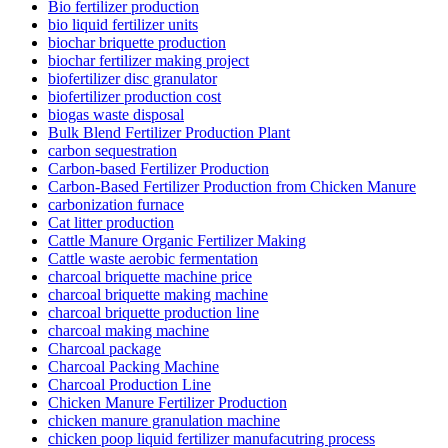
Bio fertilizer production
bio liquid fertilizer units
biochar briquette production
biochar fertilizer making project
biofertilizer disc granulator
biofertilizer production cost
biogas waste disposal
Bulk Blend Fertilizer Production Plant
carbon sequestration
Carbon-based Fertilizer Production
Carbon-Based Fertilizer Production from Chicken Manure
carbonization furnace
Cat litter production
Cattle Manure Organic Fertilizer Making
Cattle waste aerobic fermentation
charcoal briquette machine price
charcoal briquette making machine
charcoal briquette production line
charcoal making machine
Charcoal package
Charcoal Packing Machine
Charcoal Production Line
Chicken Manure Fertilizer Production
chicken manure granulation machine
chicken poop liquid fertilizer manufacutring process