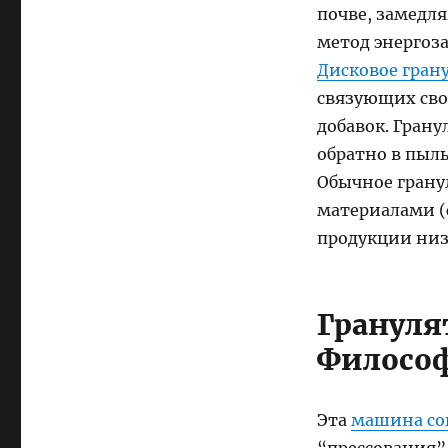
почве, замедл
метод энергоза
Дисковое гран
связующих сво
добавок. Гран
обратно в пыль
Обычное грану
материалами (с
продукции низ
Грануля
Филосо
Эта
машина со
“прессования”