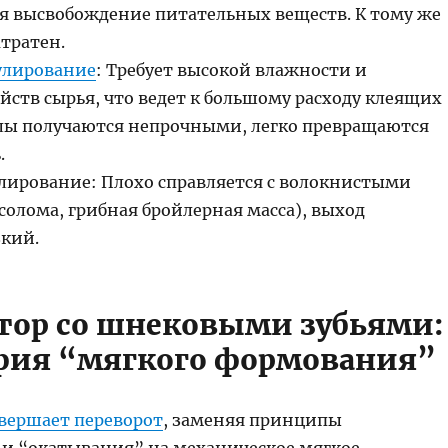
яя высвобождение питательных веществ. К тому же
тратен.
улирование
: Требует высокой влажности и
йств сырья, что ведет к большому расходу клеящих
улы получаются непрочными, легко превращаются
.
лирование: Плохо справляется с волокнистыми
олома, грибная бройлерная масса), выход
кий.
тор со шнековыми зубьями:
фия “мягкого формования”
вершает переворот
, заменяя принципы
 и “окатывания” на механическое мягкое