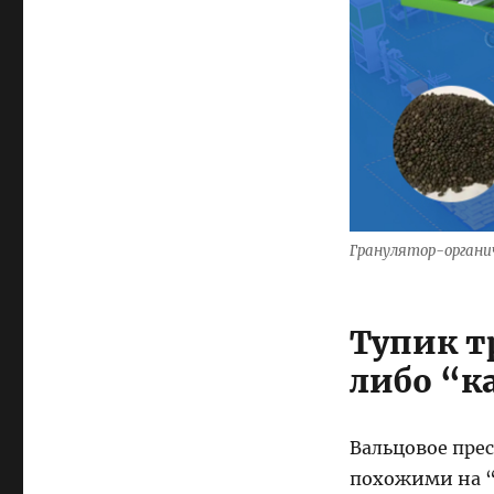
Гранулятор-органи
Тупик т
либо “к
Вальцовое пре
похожими на “