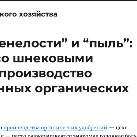
кого хозяйства
нелости” и “пыль”:
 со шнековыми
 производство
нных органических
го
производства органических удобрений
— цехе
я — часто разворачивается знакомая головная боль