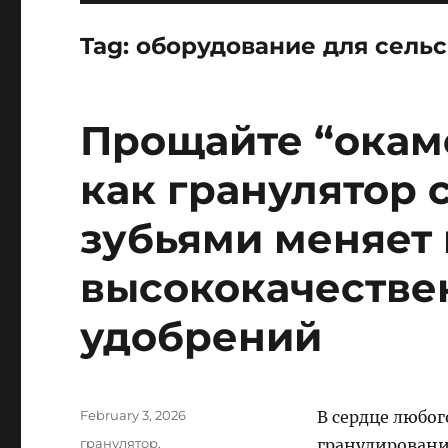
Tag:
оборудование для сельс
Прощайте “окаме
как гранулятор
зубьями меняет
высококачестве
удобрений
Posted
February 3, 2026
В сердце любо
on
Categories
гранулятор
,
гранулировани