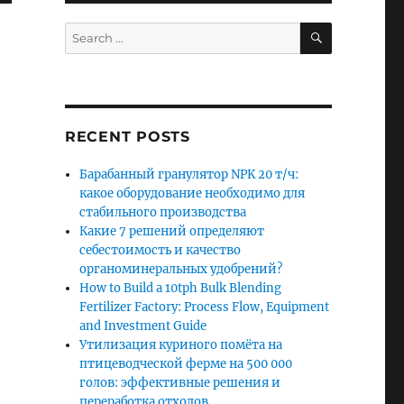
SEARCH
Search
for:
RECENT POSTS
Барабанный гранулятор NPK 20 т/ч:
какое оборудование необходимо для
стабильного производства
Какие 7 решений определяют
себестоимость и качество
органоминеральных удобрений?
How to Build a 10tph Bulk Blending
Fertilizer Factory: Process Flow, Equipment
and Investment Guide
Утилизация куриного помёта на
птицеводческой ферме на 500 000
голов: эффективные решения и
.
переработка отходов