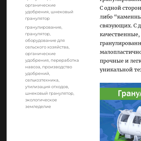
органические
С одной сторо
удобрения
,
шнековый
либо “каменн
гранулятор
связующих. С 
Tags
гранулирование
,
гранулятор
,
качественные,
оборудование для
гранулированн
сельского хозяйства
,
малопластично
органические
удобрения
,
переработка
прочные и лег
навоза
,
производство
уникальной те
удобрений
,
сельхозтехника
,
утилизация отходов
,
шнековый гранулятор
,
экологическое
земледелие