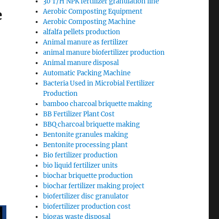
30 T/H NPK fertilizer granulation line
е
Aerobic Composting Equipment
Aerobic Composting Machine
alfalfa pellets production
Animal manure as fertilizer
animal manure biofertilizer production
Animal manure disposal
Automatic Packing Machine
Bacteria Used in Microbial Fertilizer
Production
bamboo charcoal briquette making
BB Fertilizer Plant Cost
BBQ charcoal briquette making
Bentonite granules making
Bentonite processing plant
Bio fertilizer production
bio liquid fertilizer units
biochar briquette production
biochar fertilizer making project
biofertilizer disc granulator
biofertilizer production cost
biogas waste disposal