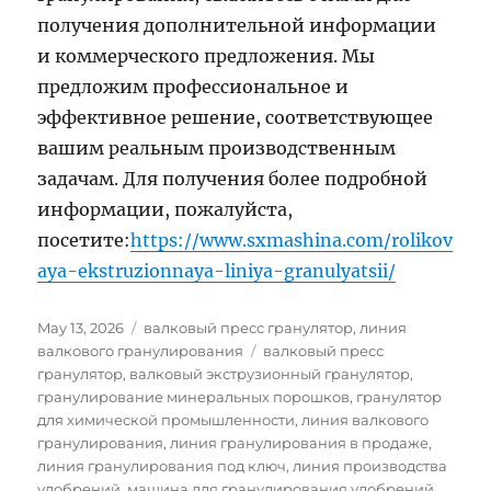
получения дополнительной информации
и коммерческого предложения. Мы
предложим профессиональное и
эффективное решение, соответствующее
вашим реальным производственным
задачам. Для получения более подробной
информации, пожалуйста,
посетите:
https://www.sxmashina.com/rolikov
aya-ekstruzionnaya-liniya-granulyatsii/
Posted
Categories
May 13, 2026
валковый пресс гранулятор
,
линия
on
Tags
валкового гранулирования
валковый пресс
гранулятор
,
валковый экструзионный гранулятор
,
гранулирование минеральных порошков
,
гранулятор
для химической промышленности
,
линия валкового
гранулирования
,
линия гранулирования в продаже
,
линия гранулирования под ключ
,
линия производства
удобрений
,
машина для гранулирования удобрений
,