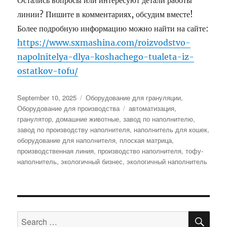
Остались вопросы или интересуют детали работы
линии? Пишите в комментариях, обсудим вместе!
Более подробную информацию можно найти на сайте:
https://www.sxmashina.com/roizvodstvo-
napolnitelya-dlya-koshachego-tualeta-iz-
ostatkov-tofu/
Posted
Categories
September 10, 2025
Оборудование для грануляции
,
on
Tags
Оборудование для производства
автоматизация
,
гранулятор
,
домашние животные
,
завод по наполнителю
,
завод по производству наполнителя
,
наполнитель для кошек
,
оборудование для наполнителя
,
плоская матрица
,
производственная линия
,
производство наполнителя
,
тофу-
наполнитель
,
экологичный бизнес
,
экологичный наполнитель
SE
Search