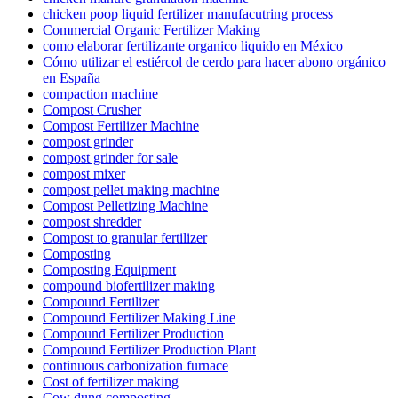
chicken poop liquid fertilizer manufacutring process
Commercial Organic Fertilizer Making
como elaborar fertilizante organico liquido en México
Cómo utilizar el estiércol de cerdo para hacer abono orgánico
en España
compaction machine
Compost Crusher
Compost Fertilizer Machine
compost grinder
compost grinder for sale
compost mixer
compost pellet making machine
Compost Pelletizing Machine
compost shredder
Compost to granular fertilizer
Composting
Composting Equipment
compound biofertilizer making
Compound Fertilizer
Compound Fertilizer Making Line
Compound Fertilizer Production
Compound Fertilizer Production Plant
continuous carbonization furnace
Cost of fertilizer making
Cow dung composting