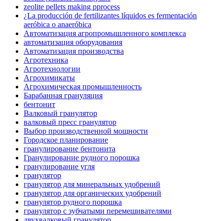
zeolite pellets making pprocess
¿La producción de fertilizantes líquidos es fermentación
aeróbica o anaeróbica
Автоматизация агропромышленного комплекса
автоматизация оборудования
Автоматизация производства
Агротехника
Агротехнологии
Агрохимикаты
Агрохимическая промышленность
Барабанная грануляция
бентонит
Валковый гранулятор
валковый пресс гранулятор
Выбор производственной мощности
Городское планирование
гранулирование бентонита
Гранулирование рудного порошка
гранулирование угля
гранулятор
гранулятор для минеральных удобрений
гранулятор для органических удобрений
гранулятор рудного порошка
гранулятор с зубчатыми перемешивателями
двухвалковый гранулятор