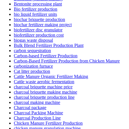
Bentonite processing plant
Bio fertilizer production
bio liquid fertilizer units
biochar briquette production
biochar fertilizer making project
biofertilizer disc granulator
biofertilizer production cost
biogas waste disposal
Bulk Blend Fertilizer Production Plant
carbon sequestration
Carbon-based Fertilizer Production
Carbon-Based Fertilizer Production from Chicken Manure
carbonization furnace
Cat litter production
Cattle Manure Organic Fertilizer Making
Cattle waste aerobic fermentation
charcoal briquette machine price
charcoal briquette making machine
charcoal briquette production line
charcoal making machine
Charcoal package
Charcoal Packing Machine
Charcoal Production Line
Chicken Manure Fertilizer Production
chicken manure granulation machine