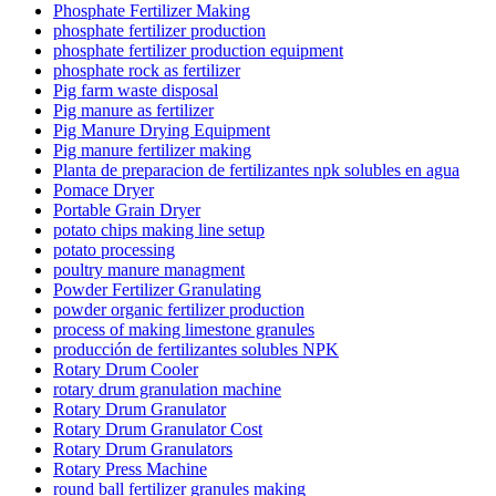
Phosphate Fertilizer Making
phosphate fertilizer production
phosphate fertilizer production equipment
phosphate rock as fertilizer
Pig farm waste disposal
Pig manure as fertilizer
Pig Manure Drying Equipment
Pig manure fertilizer making
Planta de preparacion de fertilizantes npk solubles en agua
Pomace Dryer
Portable Grain Dryer
potato chips making line setup
potato processing
poultry manure managment
Powder Fertilizer Granulating
powder organic fertilizer production
process of making limestone granules
producción de fertilizantes solubles NPK
Rotary Drum Cooler
rotary drum granulation machine
Rotary Drum Granulator
Rotary Drum Granulator Cost
Rotary Drum Granulators
Rotary Press Machine
round ball fertilizer granules making