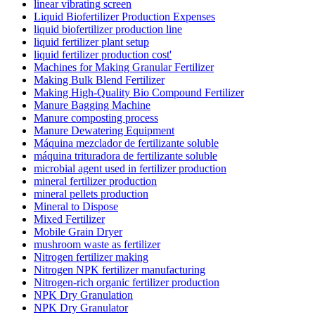
linear vibrating screen
Liquid Biofertilizer Production Expenses
liquid biofertilizer production line
liquid fertilizer plant setup
liquid fertilizer production cost'
Machines for Making Granular Fertilizer
Making Bulk Blend Fertilizer
Making High-Quality Bio Compound Fertilizer
Manure Bagging Machine
Manure composting process
Manure Dewatering Equipment
Máquina mezclador de fertilizante soluble
máquina trituradora de fertilizante soluble
microbial agent used in fertilizer production
mineral fertilizer production
mineral pellets production
Mineral to Dispose
Mixed Fertilizer
Mobile Grain Dryer
mushroom waste as fertilizer
Nitrogen fertilizer making
Nitrogen NPK fertilizer manufacturing
Nitrogen-rich organic fertilizer production
NPK Dry Granulation
NPK Dry Granulator