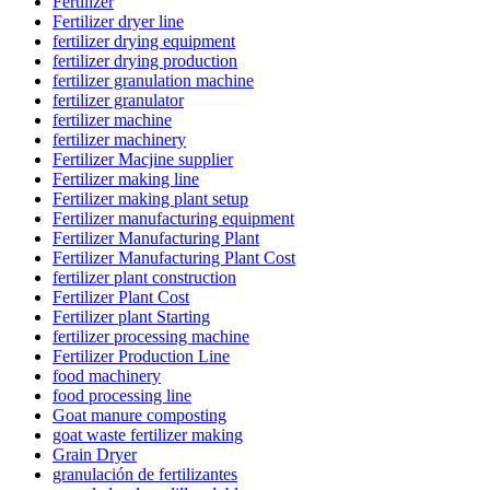
Fertilizer
Fertilizer dryer line
fertilizer drying equipment
fertilizer drying production
fertilizer granulation machine
fertilizer granulator
fertilizer machine
fertilizer machinery
Fertilizer Macjine supplier
Fertilizer making line
Fertilizer making plant setup
Fertilizer manufacturing equipment
Fertilizer Manufacturing Plant
Fertilizer Manufacturing Plant Cost
fertilizer plant construction
Fertilizer Plant Cost
Fertilizer plant Starting
fertilizer processing machine
Fertilizer Production Line
food machinery
food processing line
Goat manure composting
goat waste fertilizer making
Grain Dryer
granulación de fertilizantes