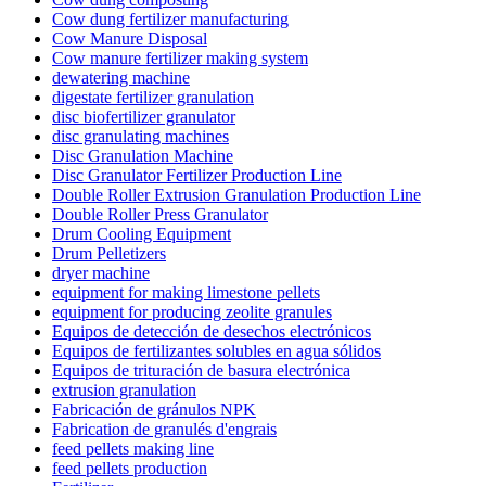
Cow dung fertilizer manufacturing
Cow Manure Disposal
Cow manure fertilizer making system
dewatering machine
digestate fertilizer granulation
disc biofertilizer granulator
disc granulating machines
Disc Granulation Machine
Disc Granulator Fertilizer Production Line
Double Roller Extrusion Granulation Production Line
Double Roller Press Granulator
Drum Cooling Equipment
Drum Pelletizers
dryer machine
equipment for making limestone pellets
equipment for producing zeolite granules
Equipos de detección de desechos electrónicos
Equipos de fertilizantes solubles en agua sólidos
Equipos de trituración de basura electrónica
extrusion granulation
Fabricación de gránulos NPK
Fabrication de granulés d'engrais
feed pellets making line
feed pellets production