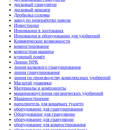
дисковый гранулятор
дисковый микшер
Дробилка соломы
завод по переработке навоза
Инвестиции
Инновации в зоотоварах
Инновации в оборудовании для удобрений
Коммерческие возможности
компостирование
компостная машина
куриный помёт
Линии NPK
линия валкового гранулирования
линия гранулирования
линия по производству комплексных удобрений
Масштаб упаковки
Материалы и компоненты
машинаокругления органических удобрений
Машиностроение
наполнитель для кошачьих туалето
оборудование для гранулирования
Оборудование для грануляции
оборудование для грануляции
оборудование для компостирования
оборудование для окомкования руды