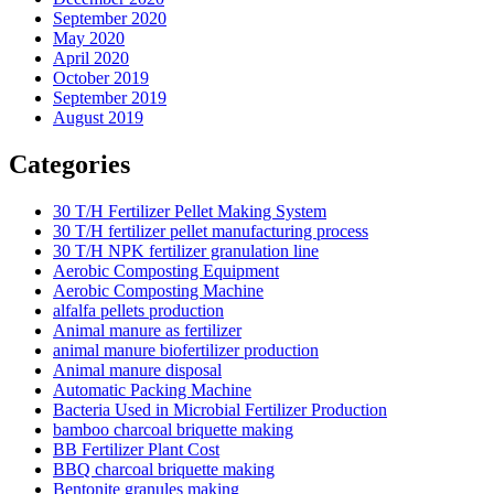
September 2020
May 2020
April 2020
October 2019
September 2019
August 2019
Categories
30 T/H Fertilizer Pellet Making System
30 T/H fertilizer pellet manufacturing process
30 T/H NPK fertilizer granulation line
Aerobic Composting Equipment
Aerobic Composting Machine
alfalfa pellets production
Animal manure as fertilizer
animal manure biofertilizer production
Animal manure disposal
Automatic Packing Machine
Bacteria Used in Microbial Fertilizer Production
bamboo charcoal briquette making
BB Fertilizer Plant Cost
BBQ charcoal briquette making
Bentonite granules making