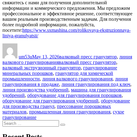
свяжитесь с нами для получения дополнительной
информации и коммерческого предложения. Мы предложим
профессиональное и эффективное решение, соответствующее
вашим реальным производственным задачам. Для получения
более подробной информации, пожалуйста,
посетите:
https://www.sxmashina.com/rolikovaya-ekstruzionnaya-
liniya-granulyatsii/
Author
Posted
Categories
on
um53u
May 13, 2026
валковый пресс гранулятор
,
линия
Tags
валкового гранулирования
валковый пресс гранулятор
,
валковый экструзионный гранулятор
,
гранулирование
минеральных порошков
,
гранулятор для химической
промышленности
,
линия валкового гранулирования
,
линия
гранулирования в продаже
,
линия гранулирования под ключ
,
линия производства удобрений
,
машина для гранулирования
удобрений
,
оборудование для гранулирования порошков
,
оборудование для гранулирования удобрений
,
оборудование
для производства гранул
,
прессование порошковых
материалов
,
промышленная линия гранулирования
,
сухое
гранулирование
Search
Search
for:
Recent Posts