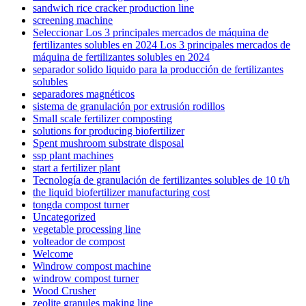
sandwich rice cracker production line
screening machine
Seleccionar Los 3 principales mercados de máquina de
fertilizantes solubles en 2024 Los 3 principales mercados de
máquina de fertilizantes solubles en 2024
separador solido liquido para la producción de fertilizantes
solubles
separadores magnéticos
sistema de granulación por extrusión rodillos
Small scale fertilizer composting
solutions for producing biofertilizer
Spent mushroom substrate disposal
ssp plant machines
start a fertilizer plant
Tecnología de granulación de fertilizantes solubles de 10 t/h
the liquid biofertilizer manufacturing cost
tongda compost turner
Uncategorized
vegetable processing line
volteador de compost
Welcome
Windrow compost machine
windrow compost turner
Wood Crusher
zeolite granules making line