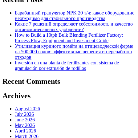
Барабанный гранулятор NPK 20 т/ч: какое оборудование
необходимо для стабильного производства
Какие 7 решений определяют себестоимость и качество
органоминеральных удобрений?
How to Build a 10tph Bulk Blending Fertilizer Factory:
Process Flow, Equipment and Investment Guide
Утилизация куриного помёта на птицеводческой ферме
на 500 000 голов: эффективные решения и переработка
отходов
Inversión en una planta de fertilizantes con sistema de
granulación por extrusión de rodillos
Recent Comments
Archives
August 2026
July 2026
June 2026
May 2026
April 2026
March 2026