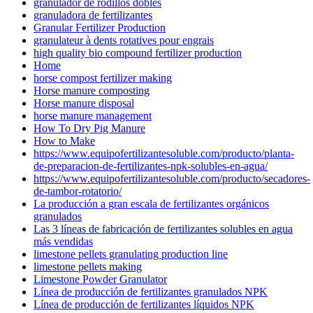
granulador de rodillos dobles
granuladora de fertilizantes
Granular Fertilizer Production
granulateur à dents rotatives pour engrais
high quality bio compound fertilizer production
Home
horse compost fertilizer making
Horse manure composting
Horse manure disposal
horse manure management
How To Dry Pig Manure
How to Make
https://www.equipofertilizantesoluble.com/producto/planta-
de-preparacion-de-fertilizantes-npk-solubles-en-agua/
https://www.equipofertilizantesoluble.com/producto/secadores-
de-tambor-rotatorio/
La producción a gran escala de fertilizantes orgánicos
granulados
Las 3 líneas de fabricación de fertilizantes solubles en agua
más vendidas
limestone pellets granulating production line
limestone pellets making
Limestone Powder Granulator
Línea de producción de fertilizantes granulados NPK
Línea de producción de fertilizantes líquidos NPK