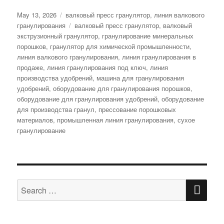
Posted
Categories
May 13, 2026
валковый пресс гранулятор
,
линия валкового
on
Tags
гранулирования
валковый пресс гранулятор
,
валковый
экструзионный гранулятор
,
гранулирование минеральных
порошков
,
гранулятор для химической промышленности
,
линия валкового гранулирования
,
линия гранулирования в
продаже
,
линия гранулирования под ключ
,
линия
производства удобрений
,
машина для гранулирования
удобрений
,
оборудование для гранулирования порошков
,
оборудование для гранулирования удобрений
,
оборудование
для производства гранул
,
прессование порошковых
материалов
,
промышленная линия гранулирования
,
сухое
гранулирование
SE
Search
for: