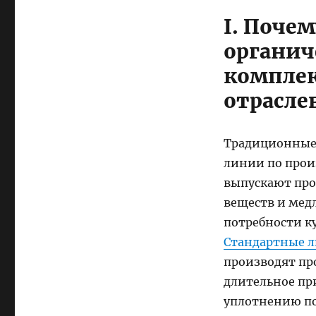
I. Поче
органич
комплек
отрасле
Традиционные 
линии по прои
выпускают пр
веществ и мед
потребности к
Стандартные 
производят пр
длительное пр
уплотнению по