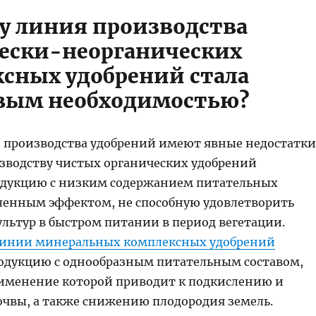
му линия производства
ески-неорганических
сных удобрений стала
вым необходимостью?
производства удобрений имеют явные недостатки
зводству чистых органических удобрений
одукцию с низким содержанием питательных
ленным эффектом, не способную удовлетворить
ультур в быстром питании в период вегетации.
линии минеральных комплексных удобрений
одукцию с однообразным питательным составом,
именение которой приводит к подкислению и
чвы, а также снижению плодородия земель.