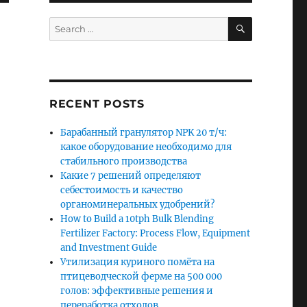
SEARCH
Search
for:
RECENT POSTS
Барабанный гранулятор NPK 20 т/ч:
какое оборудование необходимо для
стабильного производства
Какие 7 решений определяют
себестоимость и качество
органоминеральных удобрений?
How to Build a 10tph Bulk Blending
Fertilizer Factory: Process Flow, Equipment
and Investment Guide
Утилизация куриного помёта на
птицеводческой ферме на 500 000
голов: эффективные решения и
переработка отходов