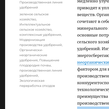
медленно улуч
Производственная линия
удобрений
приводят к уп
Tags
зеленое сельское
веществ. Орга
хозяйство
,
сочетают в се
Интеллектуальное
минерального 
сельское хозяйство
,
комплексные удобрения
,
основные потр
Модернизация
сельского хоз
производства удобрений
,
удобрений. Ин
Органически-
неорганические
энергосберег
удобрения
,
Повышение
неорганически
плодородия почвы
,
фактором для 
производственная линия
удобрений
,
производстве
Экологическая
конкурентоспо
переработка отходов
технологическ
преимущества 
производствен