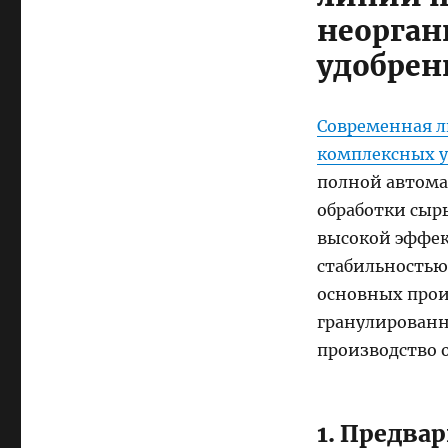
неорган
удобре
Современная л
комплексных 
полной автома
обработки сырь
высокой эффек
стабильностью
основных прои
гранулированн
производство о
1. Предва