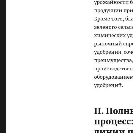
урожайности б
продукции при
Кроме того, б
зеленого сель
химических уд
рыночный спро
удобрения, со
преимущества,
производствен
оборудованием
удобрений.
II. Пол
процесс
линии п