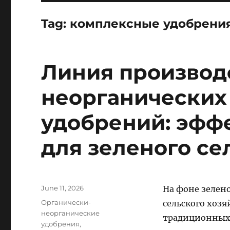
Tag:
комплексные удобрени
Линия производ
неорганических
удобрений: эфф
для зеленого се
Posted
June 11, 2026
На фоне зеле
on
Categories
Органически-
сельского хозя
неорганические
традиционных 
удобрения
,