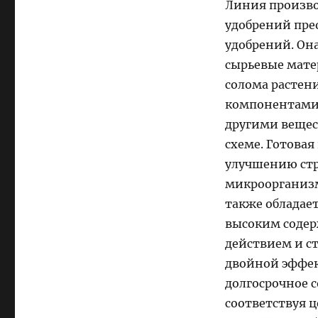
Линия произво
удобрений пре
удобрений. Он
сырьевые мате
солома растен
компонентами 
другими вещес
схеме. Готовая
улучшению стр
микроорганизм
также обладае
высоким содер
действием и с
двойной эффек
долгосрочное 
соответствуя 