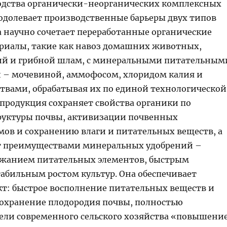
дства органически-неорганических комплексных
одолевает производственные барьеры двух типов
а научно сочетает переработанные органические
риалы, такие как навоз домашних животных,
ий и грибной шлам, с минеральными питательным
– мочевиной, аммофосом, хлоридом калия и
твами, обрабатывая их по единой технологической
 продукция сохраняет свойства органики по
уктуры почвы, активизации почвенных
ов и сохранению влаги и питательных веществ, а
т преимуществами минеральных удобрений –
жанием питательных элементов, быстрым
табильным ростом культур. Она обеспечивает
т: быстрое восполнение питательных веществ и
сохранение плодородия почвы, полностью
цели современного сельского хозяйства «повышени