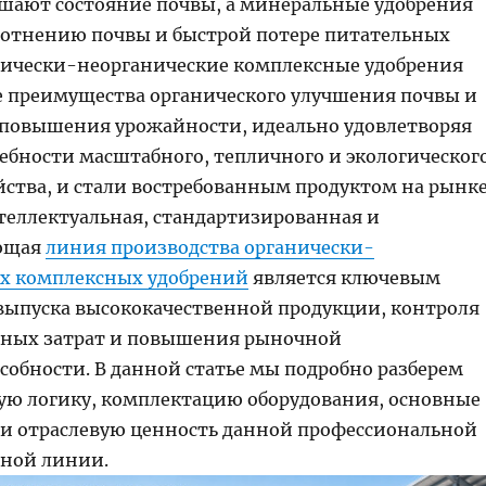
шают состояние почвы, а минеральные удобрения
лотнению почвы и быстрой потере питательных
нически-неорганические комплексные удобрения
бе преимущества органического улучшения почвы и
повышения урожайности, идеально удовлетворяя
ебности масштабного, тепличного и экологическог
яйства, и стали востребованным продуктом на рынк
теллектуальная, стандартизированная и
ающая
линия производства органически-
х комплексных удобрений
является ключевым
выпуска высококачественной продукции, контроля
нных затрат и повышения рыночной
собности. В данной статье мы подробно разберем
ую логику, комплектацию оборудования, основные
и отраслевую ценность данной профессиональной
ной линии.