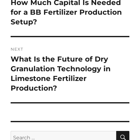
How Much Capital Is Needed
Previous
post:
for a BB Fertilizer Production
Setup?
NEXT
What Is the Future of Dry
Next
post:
Granulation Technology in
Limestone Fertilizer
Production?
SE
Search