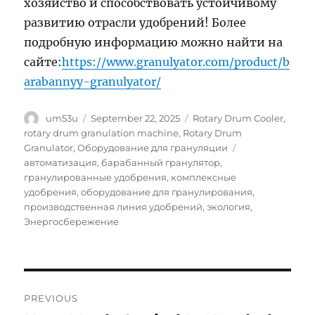
хозяйство и способствовать устойчивому
развитию отрасли удобрений! Более
подробную информацию можно найти на
сайте:
https://www.granulyator.com/product/b
arabannyy-granulyator/
Author
Posted
Categories
um53u
September 22, 2025
Rotary Drum Cooler
,
on
rotary drum granulation machine
,
Rotary Drum
Tags
Granulator
,
Оборудование для грануляции
автоматизация
,
барабанный гранулятор
,
гранулированные удобрения
,
комплексные
удобрения
,
оборудование для гранулирования
,
производственная линия удобрений
,
экология
,
Энергосбережение
Post
PREVIOUS
navigation