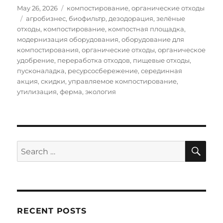
Posted
Categories
May 26, 2026
компостирование
,
органические отходы
on
Tags
агробизнес
,
биофильтр
,
дезодорация
,
зелёные
отходы
,
компостирование
,
компостная площадка
,
модернизация оборудования
,
оборудование для
компостирования
,
органические отходы
,
органическое
удобрение
,
переработка отходов
,
пищевые отходы
,
пусконаладка
,
ресурсосбережение
,
серединная
акция
,
скидки
,
управляемое компостирование
,
утилизация
,
ферма
,
экология
SE
Search
for:
RECENT POSTS