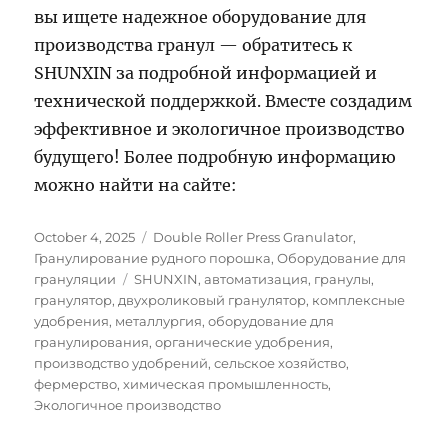
вы ищете надежное оборудование для
производства гранул — обратитесь к
SHUNXIN за подробной информацией и
технической поддержкой. Вместе создадим
эффективное и экологичное производство
будущего! Более подробную информацию
можно найти на сайте:
Posted
Categories
October 4, 2025
Double Roller Press Granulator
,
on
Гранулирование рудного порошка
,
Оборудование для
Tags
грануляции
SHUNXIN
,
автоматизация
,
гранулы
,
гранулятор
,
двухроликовый гранулятор
,
комплексные
удобрения
,
металлургия
,
оборудование для
гранулирования
,
органические удобрения
,
производство удобрений
,
сельское хозяйство
,
фермерство
,
химическая промышленность
,
Экологичное производство