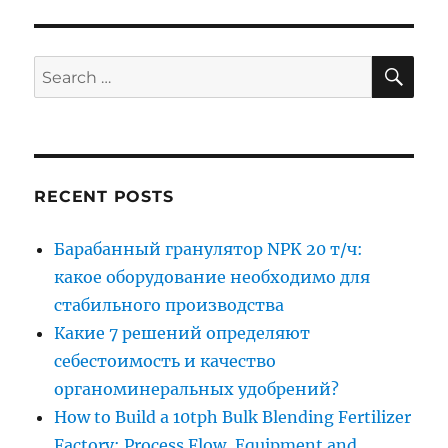
SE
Search
for:
RECENT POSTS
Барабанный гранулятор NPK 20 т/ч:
какое оборудование необходимо для
стабильного производства
Какие 7 решений определяют
себестоимость и качество
органоминеральных удобрений?
How to Build a 10tph Bulk Blending Fertilizer
Factory: Process Flow, Equipment and