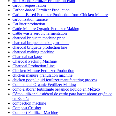
Bulk Blend Fertilizer Production Plant
carbon sequestration
Carbon-based Fertilizer Production
Carbon-Based Fertilizer Production from Chicken Manure
carbonization furnace
Cat litter production
Cattle Manure Organic Fertilizer Making
Cattle waste aerobic fermentation
charcoal briquette machine price
charcoal briquette making machine
charcoal briquette production line
charcoal making machine
Charcoal package
Charcoal Packing Machine
Charcoal Production Line
Chicken Manure Fertilizer Production
chicken manure granulation machine
chicken poop liquid fertilizer manufacutring process
Commercial Organic Fertilizer Making
como elaborar fertilizante organico liquido en México
Cómo utilizar el estiércol de cerdo para hacer abono orgánico
en España
compaction machine
Compost Crusher
Compost Fertilizer Machine