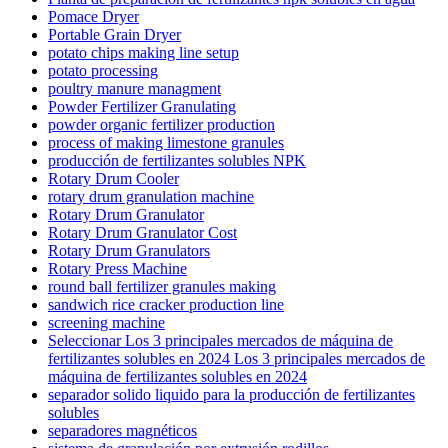
Pomace Dryer
Portable Grain Dryer
potato chips making line setup
potato processing
poultry manure managment
Powder Fertilizer Granulating
powder organic fertilizer production
process of making limestone granules
producción de fertilizantes solubles NPK
Rotary Drum Cooler
rotary drum granulation machine
Rotary Drum Granulator
Rotary Drum Granulator Cost
Rotary Drum Granulators
Rotary Press Machine
round ball fertilizer granules making
sandwich rice cracker production line
screening machine
Seleccionar Los 3 principales mercados de máquina de
fertilizantes solubles en 2024 Los 3 principales mercados de
máquina de fertilizantes solubles en 2024
separador solido liquido para la producción de fertilizantes
solubles
separadores magnéticos