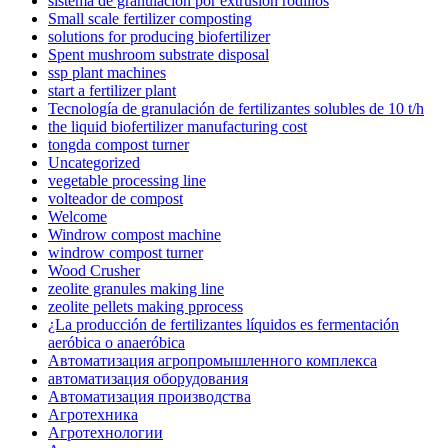
sistema de granulación por extrusión rodillos
Small scale fertilizer composting
solutions for producing biofertilizer
Spent mushroom substrate disposal
ssp plant machines
start a fertilizer plant
Tecnología de granulación de fertilizantes solubles de 10 t/h
the liquid biofertilizer manufacturing cost
tongda compost turner
Uncategorized
vegetable processing line
volteador de compost
Welcome
Windrow compost machine
windrow compost turner
Wood Crusher
zeolite granules making line
zeolite pellets making pprocess
¿La producción de fertilizantes líquidos es fermentación
aeróbica o anaeróbica
Автоматизация агропромышленного комплекса
автоматизация оборудования
Автоматизация производства
Агротехника
Агротехнологии