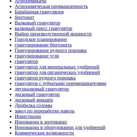
Агрохимикаты
Агрохимическая промышленность
Барабанная грануляция
бентонит
Валковый гранулятор
валковый пресс гранулятор
Выбор производственной мощности
Городское планирование
гранулирование бентонита
Гранулирование рудного порошка
гранулирование угля
гранулятор
гранулятор для минеральных удобрений
гранулятор для органических удобрений
гранулятор рудного порошка
гранулятор с зубчатыми перемешивателями
двухвалковый гранулятор
дисковый гранулятор
дисковый микшер
Дробилка соломы
завод по переработке навоза
Инвестиции
Инновации в зоотоварах
Инновации в оборудовании для удобрений
Коммерческие возможности