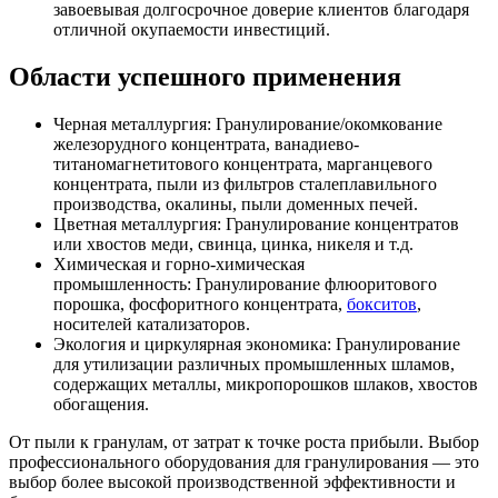
завоевывая долгосрочное доверие клиентов благодаря
отличной окупаемости инвестиций.
Области успешного применения
Черная металлургия: Гранулирование/окомкование
железорудного концентрата, ванадиево-
титаномагнетитового концентрата, марганцевого
концентрата, пыли из фильтров сталеплавильного
производства, окалины, пыли доменных печей.
Цветная металлургия: Гранулирование концентратов
или хвостов меди, свинца, цинка, никеля и т.д.
Химическая и горно-химическая
промышленность: Гранулирование флюоритового
порошка, фосфоритного концентрата,
бокситов
,
носителей катализаторов.
Экология и циркулярная экономика: Гранулирование
для утилизации различных промышленных шламов,
содержащих металлы, микропорошков шлаков, хвостов
обогащения.
От пыли к гранулам, от затрат к точке роста прибыли. Выбор
профессионального оборудования для гранулирования — это
выбор более высокой производственной эффективности и