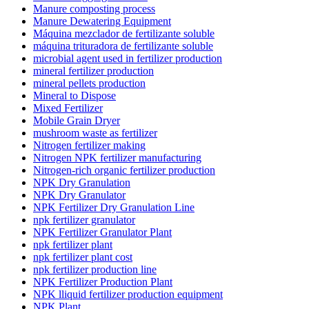
Manure composting process
Manure Dewatering Equipment
Máquina mezclador de fertilizante soluble
máquina trituradora de fertilizante soluble
microbial agent used in fertilizer production
mineral fertilizer production
mineral pellets production
Mineral to Dispose
Mixed Fertilizer
Mobile Grain Dryer
mushroom waste as fertilizer
Nitrogen fertilizer making
Nitrogen NPK fertilizer manufacturing
Nitrogen-rich organic fertilizer production
NPK Dry Granulation
NPK Dry Granulator
NPK Fertilizer Dry Granulation Line
npk fertilizer granulator
NPK Fertilizer Granulator Plant
npk fertilizer plant
npk fertilizer plant cost
npk fertilizer production line
NPK Fertilizer Production Plant
NPK lliquid fertilizer production equipment
NPK Plant