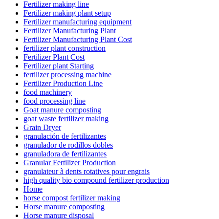
Fertilizer making line
Fertilizer making plant setup
Fertilizer manufacturing equipment
Fertilizer Manufacturing Plant
Fertilizer Manufacturing Plant Cost
fertilizer plant construction
Fertilizer Plant Cost
Fertilizer plant Starting
fertilizer processing machine
Fertilizer Production Line
food machinery
food processing line
Goat manure composting
goat waste fertilizer making
Grain Dryer
granulación de fertilizantes
granulador de rodillos dobles
granuladora de fertilizantes
Granular Fertilizer Production
granulateur à dents rotatives pour engrais
high quality bio compound fertilizer production
Home
horse compost fertilizer making
Horse manure composting
Horse manure disposal