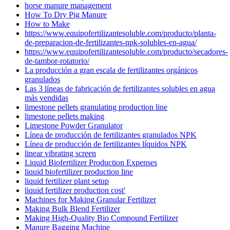
horse manure management
How To Dry Pig Manure
How to Make
https://www.equipofertilizantesoluble.com/producto/planta-
de-preparacion-de-fertilizantes-npk-solubles-en-agua/
https://www.equipofertilizantesoluble.com/producto/secadores-
de-tambor-rotatorio/
La producción a gran escala de fertilizantes orgánicos
granulados
Las 3 líneas de fabricación de fertilizantes solubles en agua
más vendidas
limestone pellets granulating production line
limestone pellets making
Limestone Powder Granulator
Línea de producción de fertilizantes granulados NPK
Línea de producción de fertilizantes líquidos NPK
linear vibrating screen
Liquid Biofertilizer Production Expenses
liquid biofertilizer production line
liquid fertilizer plant setup
liquid fertilizer production cost'
Machines for Making Granular Fertilizer
Making Bulk Blend Fertilizer
Making High-Quality Bio Compound Fertilizer
Manure Bagging Machine