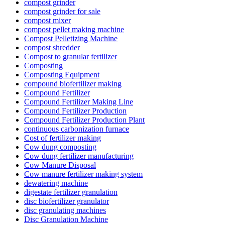
compost grinder
compost grinder for sale
compost mixer
compost pellet making machine
Compost Pelletizing Machine
compost shredder
Compost to granular fertilizer
Composting
Composting Equipment
compound biofertilizer making
Compound Fertilizer
Compound Fertilizer Making Line
Compound Fertilizer Production
Compound Fertilizer Production Plant
continuous carbonization furnace
Cost of fertilizer making
Cow dung composting
Cow dung fertilizer manufacturing
Cow Manure Disposal
Cow manure fertilizer making system
dewatering machine
digestate fertilizer granulation
disc biofertilizer granulator
disc granulating machines
Disc Granulation Machine