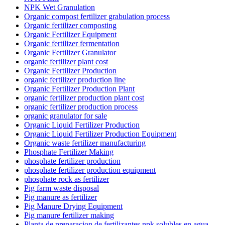
NPK Wet Granulation
Organic compost fertilizer grabulation process
Organic fertilizer composting
Organic Fertilizer Equipment
Organic fertilizer fermentation
Organic Fertilizer Granulator
organic fertilizer plant cost
Organic Fertilizer Production
organic fertilizer production line
Organic Fertilizer Production Plant
organic fertilizer production plant cost
organic fertilizer production process
organic granulator for sale
Organic Liquid Fertilizer Production
Organic Liquid Fertilizer Production Equipment
Organic waste fertilizer manufacturing
Phosphate Fertilizer Making
phosphate fertilizer production
phosphate fertilizer production equipment
phosphate rock as fertilizer
Pig farm waste disposal
Pig manure as fertilizer
Pig Manure Drying Equipment
Pig manure fertilizer making
Planta de preparacion de fertilizantes npk solubles en agua