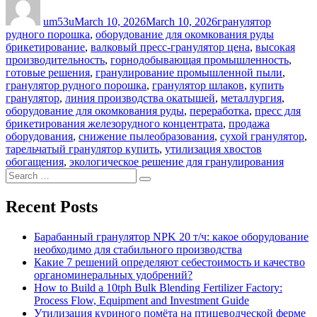
on
um53u
March 10, 2026
March 10, 2026
гранулятор
Tags
рудного порошка
,
оборудование для окомкования руды
брикетирование
,
валковый пресс-гранулятор цена
,
высокая
производительность
,
горнодобывающая промышленность
,
готовые решения
,
гранулирование промышленной пыли
,
гранулятор рудного порошка
,
гранулятор шлаков
,
купить
гранулятор
,
линия производства окатышей
,
металлургия
,
оборудование для окомкования руды
,
переработка
,
пресс для
брикетирования железорудного концентрата
,
продажа
оборудования
,
снижение пылеобразования
,
сухой гранулятор
,
тарельчатый гранулятор купить
,
утилизация хвостов
обогащения
,
экологическое решение для гранулирования
Search
Search
for:
Recent Posts
Барабанный гранулятор NPK 20 т/ч: какое оборудование
необходимо для стабильного производства
Какие 7 решений определяют себестоимость и качество
органоминеральных удобрений?
How to Build a 10tph Bulk Blending Fertilizer Factory:
Process Flow, Equipment and Investment Guide
Утилизация куриного помёта на птицеводческой ферме