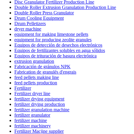
Disc Granulator Fertilizer Production Line
Double Roller Extrusion Granulation Production Line
Double Roller Press Granulator
Drum Cooling Equipment
Drum Pelletizers
dryer machine
equipment for making limestone pellets
equipment for producing zeolite granules
Equipos de detección de desechos electrónicos
Equipos de fertilizantes solubles en agua sólidos
Equipos de trituración de basura electrónica
extrusion granulation
Fabricación de gránulos NPK
Fabrication de granulés d'engrais
feed pellets making line
feed pellets production
Fertilizer
Fertilizer dryer line
fertilizer drying equipment
fertilizer drying production
fertilizer granulation machine
fertilizer granulator
fertilizer machine
fertilizer machinery
Fertilizer Macjine supplier