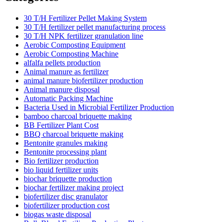
30 T/H Fertilizer Pellet Making System
30 T/H fertilizer pellet manufacturing process
30 T/H NPK fertilizer granulation line
Aerobic Composting Equipment
Aerobic Composting Machine
alfalfa pellets production
Animal manure as fertilizer
animal manure biofertilizer production
Animal manure disposal
Automatic Packing Machine
Bacteria Used in Microbial Fertilizer Production
bamboo charcoal briquette making
BB Fertilizer Plant Cost
BBQ charcoal briquette making
Bentonite granules making
Bentonite processing plant
Bio fertilizer production
bio liquid fertilizer units
biochar briquette production
biochar fertilizer making project
biofertilizer disc granulator
biofertilizer production cost
biogas waste disposal