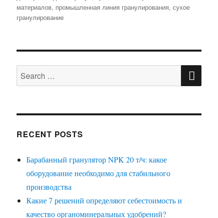
материалов
,
промышленная линия гранулирования
,
сухое
гранулирование
SE
Search
for:
RECENT POSTS
Барабанный гранулятор NPK 20 т/ч: какое
оборудование необходимо для стабильного
производства
Какие 7 решений определяют себестоимость и
качество органоминеральных удобрений?