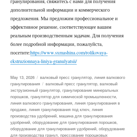
гранулирования, свяжитесь с нами для получения
дополнительной информации и коммерческого
предложения. Мы предложим профессиональное и
эффективное решение, соответствующее вашим
реальным производственным задачам. Для получения
более подробной информации, пожалуйста,
посетите:
https://www.sxmashina.com/rolikovaya-
ekstruzionnaya-liniya-granulyatsii/
Posted
Categories
May 13, 2026
валковый пресс гранулятор
,
линия валкового
on
Tags
гранулирования
валковый пресс гранулятор
,
валковый
экструзионный гранулятор
,
гранулирование минеральных
порошков
,
гранулятор для химической промышленности
,
линия валкового гранулирования
,
линия гранулирования в
продаже
,
линия гранулирования под ключ
,
линия
производства удобрений
,
машина для гранулирования
удобрений
,
оборудование для гранулирования порошков
,
оборудование для гранулирования удобрений
,
оборудование
для производства гранул
,
прессование порошковых