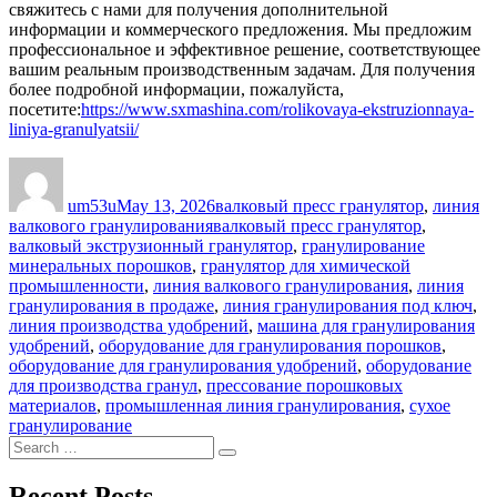
свяжитесь с нами для получения дополнительной
информации и коммерческого предложения. Мы предложим
профессиональное и эффективное решение, соответствующее
вашим реальным производственным задачам. Для получения
более подробной информации, пожалуйста,
посетите:
https://www.sxmashina.com/rolikovaya-ekstruzionnaya-
liniya-granulyatsii/
Author
Posted
Categories
on
um53u
May 13, 2026
валковый пресс гранулятор
,
линия
Tags
валкового гранулирования
валковый пресс гранулятор
,
валковый экструзионный гранулятор
,
гранулирование
минеральных порошков
,
гранулятор для химической
промышленности
,
линия валкового гранулирования
,
линия
гранулирования в продаже
,
линия гранулирования под ключ
,
линия производства удобрений
,
машина для гранулирования
удобрений
,
оборудование для гранулирования порошков
,
оборудование для гранулирования удобрений
,
оборудование
для производства гранул
,
прессование порошковых
материалов
,
промышленная линия гранулирования
,
сухое
гранулирование
Search
Search
for:
Recent Posts