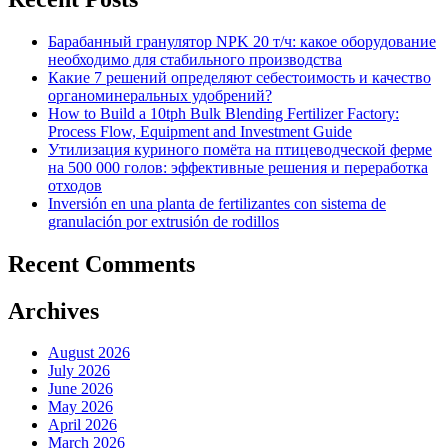
Барабанный гранулятор NPK 20 т/ч: какое оборудование
необходимо для стабильного производства
Какие 7 решений определяют себестоимость и качество
органоминеральных удобрений?
How to Build a 10tph Bulk Blending Fertilizer Factory:
Process Flow, Equipment and Investment Guide
Утилизация куриного помёта на птицеводческой ферме
на 500 000 голов: эффективные решения и переработка
отходов
Inversión en una planta de fertilizantes con sistema de
granulación por extrusión de rodillos
Recent Comments
Archives
August 2026
July 2026
June 2026
May 2026
April 2026
March 2026