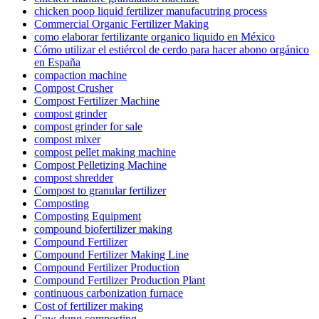
chicken poop liquid fertilizer manufacutring process
Commercial Organic Fertilizer Making
como elaborar fertilizante organico liquido en México
Cómo utilizar el estiércol de cerdo para hacer abono orgánico
en España
compaction machine
Compost Crusher
Compost Fertilizer Machine
compost grinder
compost grinder for sale
compost mixer
compost pellet making machine
Compost Pelletizing Machine
compost shredder
Compost to granular fertilizer
Composting
Composting Equipment
compound biofertilizer making
Compound Fertilizer
Compound Fertilizer Making Line
Compound Fertilizer Production
Compound Fertilizer Production Plant
continuous carbonization furnace
Cost of fertilizer making
Cow dung composting