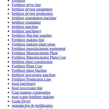
Fertilizer
Fertilizer dryer line
fertilizer drying equipment
fertilizer drying production
fertilizer granulation machine
fertilizer granulator
fertilizer machine
fertilizer machinery
Fertilizer Macjine supplier
Fertilizer making line
Fertilizer making plant setup
Fertilizer manufacturing equipment
Fertilizer Manufacturing Plant
Fertilizer Manufacturing Plant Cost
fertilizer plant construction
Fertilizer Plant Cost
Fertilizer plant Starting
fertilizer processing machine
Fertilizer Production Line
food machinery
food processing line
Goat manure composting
goat waste fertilizer making
Grain Dryer
granulación de fertilizantes