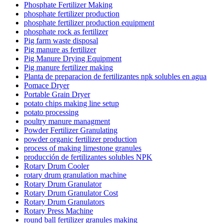
Phosphate Fertilizer Making
phosphate fertilizer production
phosphate fertilizer production equipment
phosphate rock as fertilizer
Pig farm waste disposal
Pig manure as fertilizer
Pig Manure Drying Equipment
Pig manure fertilizer making
Planta de preparacion de fertilizantes npk solubles en agua
Pomace Dryer
Portable Grain Dryer
potato chips making line setup
potato processing
poultry manure managment
Powder Fertilizer Granulating
powder organic fertilizer production
process of making limestone granules
producción de fertilizantes solubles NPK
Rotary Drum Cooler
rotary drum granulation machine
Rotary Drum Granulator
Rotary Drum Granulator Cost
Rotary Drum Granulators
Rotary Press Machine
round ball fertilizer granules making