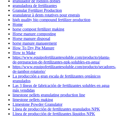
granulador de rodillos dobles
granuladora de fertilizantes
Granular Fertilizer Production
granulateur à dents rotatives pour engrais
high quality bio compound fertilizer production
Home
horse compost fertilizer making
Horse manure composting
Horse manure disposal
horse manure management
How To Dry Pig Manure
How to Make
https://www.equipofertilizantesoluble.com/producto/planta-
de-preparacion-de-fertilizantes-npk-solubles-en-agua/
https://www.equipofertilizantesoluble.com/producto/secadores-
de-tambor-rotatorio/
La producción a gran escala de fertilizantes orgánicos
granulados
Las 3 líneas de fabricación de fertilizantes solubles en agua
más vendidas
limestone pellets granulating production line
limestone pellets making
Limestone Powder Granulator
Línea de producción de fertilizantes granulados NPK
Línea de producción de fertilizantes líquidos NPK