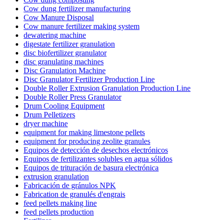
Cow dung fertilizer manufacturing
Cow Manure Disposal
Cow manure fertilizer making system
dewatering machine
digestate fertilizer granulation
disc biofertilizer granulator
disc granulating machines
Disc Granulation Machine
Disc Granulator Fertilizer Production Line
Double Roller Extrusion Granulation Production Line
Double Roller Press Granulator
Drum Cooling Equipment
Drum Pelletizers
dryer machine
equipment for making limestone pellets
equipment for producing zeolite granules
Equipos de detección de desechos electrónicos
Equipos de fertilizantes solubles en agua sólidos
Equipos de trituración de basura electrónica
extrusion granulation
Fabricación de gránulos NPK
Fabrication de granulés d'engrais
feed pellets making line
feed pellets production