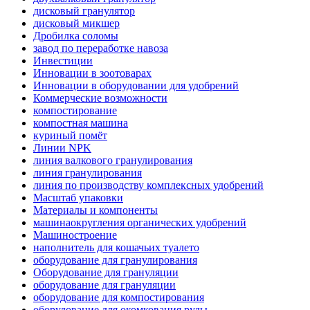
дисковый гранулятор
дисковый микшер
Дробилка соломы
завод по переработке навоза
Инвестиции
Инновации в зоотоварах
Инновации в оборудовании для удобрений
Коммерческие возможности
компостирование
компостная машина
куриный помёт
Линии NPK
линия валкового гранулирования
линия гранулирования
линия по производству комплексных удобрений
Масштаб упаковки
Материалы и компоненты
машинаокругления органических удобрений
Машиностроение
наполнитель для кошачьих туалето
оборудование для гранулирования
Оборудование для грануляции
оборудование для грануляции
оборудование для компостирования
оборудование для окомкования руды