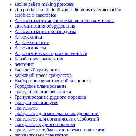
zeolite pellets making pprocess
¿La producción de fertilizantes líquidos es fermentación
aeróbica o anaeróbica
Автоматизация агропромышленного комплекса
автоматизация оборудования
Автоматизация производства
Агротехника
Агротехнологии
Агрохимикаты
Агрохимическая промышленность
Барабанная грануляция
бентонит
Валковый гранулятор
валковый пресс гранулятор
Выбор производственной мощности
Городское планирование
гранулирование бентонита
Гранулирование рудного порошка
гранулирование угля
гранулятор
гранулятор для минеральных удобрений
гранулятор для органических удобрений
гранулятор рудного порошка
гранулятор с зубчатыми перемешивателями
двухвалковый гранулятор