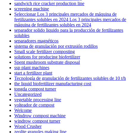
sandwich rice cracker production line
screening machine
Seleccionar Los 3 principales mercados de máquina de
fertilizantes solubles en 2024 Los 3 principales mercados de
máquina de fertilizantes solubles en 2024
separador solido liquido para la producción de fertilizantes
solubles
separadores magnéticos
sistema de granulación por extrusión rodillos
Small scale fertilizer composting
solutions for producing biofertilizer
Spent mushroom substrate disposal
ssp plant machines
start a fertilizer plant
Tecnología de granulación de fertilizantes solubles de 10 t/h
the liquid biofertilizer manufacturing cost
tongda compost turner
Uncategorized
vegetable processing line
volteador de compost
Welcome
Windrow compost machine
windrow compost turner
Wood Crusher
zeolite granules making line