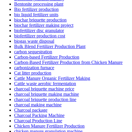
Bentonite processing plant
Bio fertilizer production
bio liquid fertilizer units
biochar briquette production
biochar fertilizer making project
biofertilizer disc granulator
biofertilizer production cost
biogas waste disposal
Bulk Blend Fertilizer Production Plant
carbon sequestration
Carbon-based Fertilizer Production
Carbon-Based Fertilizer Production from Chicken Manure
carbonization furnace
Cat litter production
Cattle Manure Organic Fertilizer Making
Cattle waste aerobic fermentation
charcoal briquette machine price
charcoal briquette making machine
charcoal briquette production line
charcoal making machine
Charcoal package
Charcoal Packing Machine
Charcoal Production Line
Chicken Manure Fertilizer Production
chicken manure granulation machine