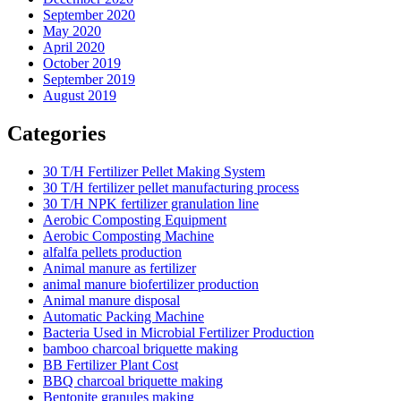
September 2020
May 2020
April 2020
October 2019
September 2019
August 2019
Categories
30 T/H Fertilizer Pellet Making System
30 T/H fertilizer pellet manufacturing process
30 T/H NPK fertilizer granulation line
Aerobic Composting Equipment
Aerobic Composting Machine
alfalfa pellets production
Animal manure as fertilizer
animal manure biofertilizer production
Animal manure disposal
Automatic Packing Machine
Bacteria Used in Microbial Fertilizer Production
bamboo charcoal briquette making
BB Fertilizer Plant Cost
BBQ charcoal briquette making
Bentonite granules making