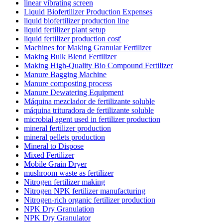
linear vibrating screen
Liquid Biofertilizer Production Expenses
liquid biofertilizer production line
liquid fertilizer plant setup
liquid fertilizer production cost'
Machines for Making Granular Fertilizer
Making Bulk Blend Fertilizer
Making High-Quality Bio Compound Fertilizer
Manure Bagging Machine
Manure composting process
Manure Dewatering Equipment
Máquina mezclador de fertilizante soluble
máquina trituradora de fertilizante soluble
microbial agent used in fertilizer production
mineral fertilizer production
mineral pellets production
Mineral to Dispose
Mixed Fertilizer
Mobile Grain Dryer
mushroom waste as fertilizer
Nitrogen fertilizer making
Nitrogen NPK fertilizer manufacturing
Nitrogen-rich organic fertilizer production
NPK Dry Granulation
NPK Dry Granulator