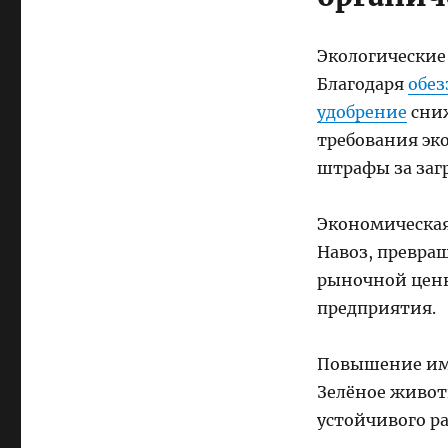
Экологические
Благодаря
обез
удобрение
сниж
требования эк
штрафы за заг
Экономическая
Навоз, превра
рыночной ценн
предприятия.
Повышение им
Зелёное живот
устойчивого р