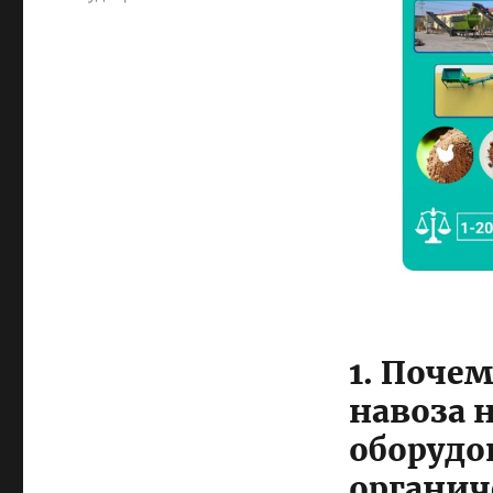
1. Почем
навоза 
оборудо
органич