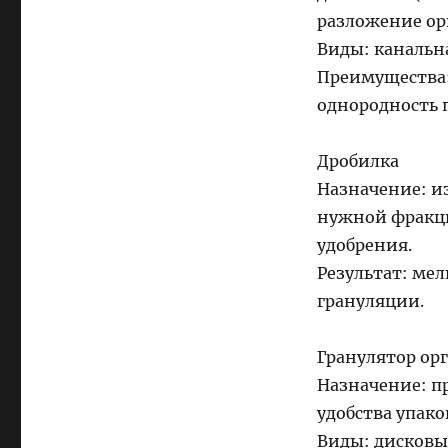
разложение ор
Виды: канальна
Преимущества:
однородность 
Дробилка
Назначение: и
нужной фракци
удобрения.
Результат: мел
грануляции.
Гранулятор ор
Назначение: п
удобства упако
Виды: дисковы