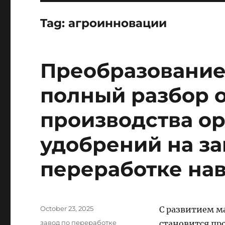
Tag:
агроинновации
Преобразование 
полный разбор 
производства о
удобрений на за
переработке на
Posted
October 23, 2025
С развитием м
on
Categories
завод по переработке
становится пр