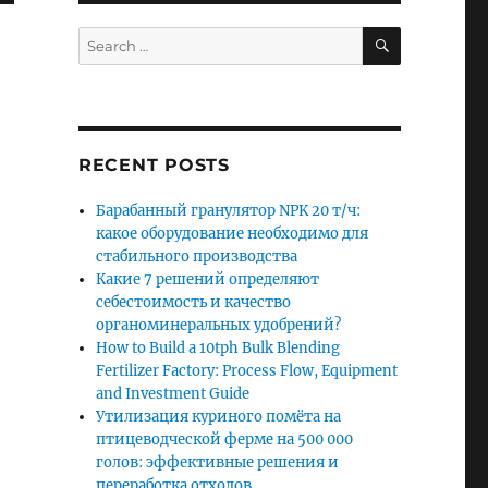
SEARCH
Search
for:
RECENT POSTS
Барабанный гранулятор NPK 20 т/ч:
какое оборудование необходимо для
стабильного производства
Какие 7 решений определяют
себестоимость и качество
органоминеральных удобрений?
How to Build a 10tph Bulk Blending
Fertilizer Factory: Process Flow, Equipment
and Investment Guide
Утилизация куриного помёта на
птицеводческой ферме на 500 000
голов: эффективные решения и
переработка отходов