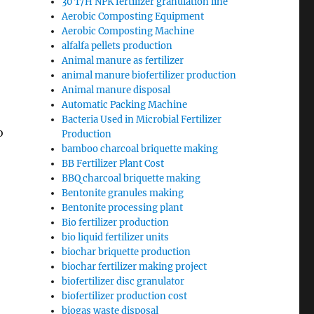
30 T/H NPK fertilizer granulation line
Aerobic Composting Equipment
Aerobic Composting Machine
alfalfa pellets production
Animal manure as fertilizer
animal manure biofertilizer production
Animal manure disposal
Automatic Packing Machine
Bacteria Used in Microbial Fertilizer
о
Production
bamboo charcoal briquette making
BB Fertilizer Plant Cost
BBQ charcoal briquette making
Bentonite granules making
Bentonite processing plant
Bio fertilizer production
bio liquid fertilizer units
biochar briquette production
biochar fertilizer making project
biofertilizer disc granulator
biofertilizer production cost
biogas waste disposal