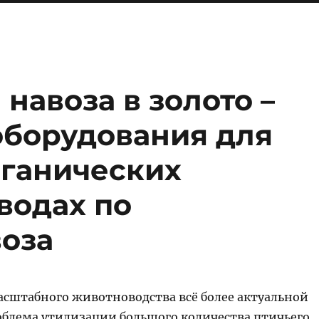
навоза в золото –
оборудования для
рганических
водах по
воза
асштабного животноводства всё более актуальной
облема утилизации большого количества птичьего