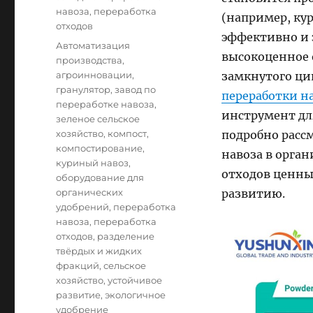
навоза
,
переработка
(например, кур
отходов
эффективно и 
Tags
Автоматизация
высокоценное 
производства
,
агроинновации
,
замкнутого ци
гранулятор
,
завод по
переработки на
переработке навоза
,
инструмент для
зеленое сельское
хозяйство
,
компост
,
подробно расс
компостирование
,
навоза в орган
куриный навоз
,
отходов ценны
оборудование для
органических
развитию.
удобрений
,
переработка
навоза
,
переработка
отходов
,
разделение
твёрдых и жидких
фракций
,
сельское
хозяйство
,
устойчивое
развитие
,
экологичное
удобрение