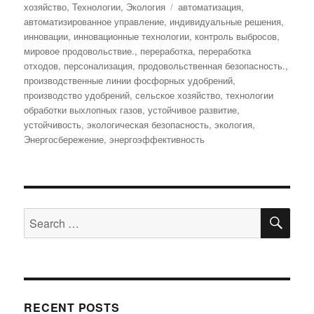
on
Tags
хозяйство
,
Технологии
,
Экология
автоматизация
,
автоматизированное управление
,
индивидуальные решения
,
инновации
,
инновационные технологии
,
контроль выбросов
,
мировое продовольствие.
,
переработка
,
переработка
отходов
,
персонализация
,
продовольственная безопасность.
,
производственные линии фосфорных удобрений
,
производство удобрений
,
сельское хозяйство
,
технологии
обработки выхлопных газов
,
устойчивое развитие
,
устойчивость
,
экологическая безопасность
,
экология
,
Энергосбережение
,
энергоэффективность
SE
Search
for:
RECENT POSTS