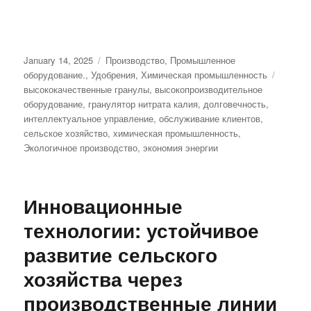
Posted
Categories
January 14, 2025
Производство
,
Промышленное
on
Tags
оборудование.
,
Удобрения
,
Химическая промышленность
высококачественные гранулы
,
высокопроизводительное
оборудование
,
гранулятор нитрата калия
,
долговечность
,
интеллектуальное управление
,
обслуживание клиентов
,
сельское хозяйство
,
химическая промышленность
,
Экологичное производство
,
экономия энергии
Инновационные
технологии: устойчивое
развитие сельского
хозяйства через
производственные линии