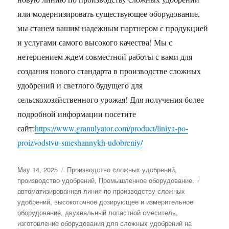
или модернизировать существующее оборудование,
мы станем вашим надежным партнером с продукцией
и услугами самого высокого качества! Мы с
нетерпением ждем совместной работы с вами для
создания нового стандарта в производстве сложных
удобрений и светлого будущего для
сельскохозяйственного урожая! Для получения более
подробной информации посетите
сайт:
https://www.granulyator.com/product/liniya-po-
proizvodstvu-smeshannykh-udobreniy/
Posted
Categories
May 14, 2025
Производство сложных удобрений
,
on
Tags
производство удобрений
,
Промышленное оборудование.
автоматизированная линия по производству сложных
удобрений
,
высокоточное дозирующее и измерительное
оборудование
,
двухвальный лопастной смеситель
,
изготовление оборудования для сложных удобрений на