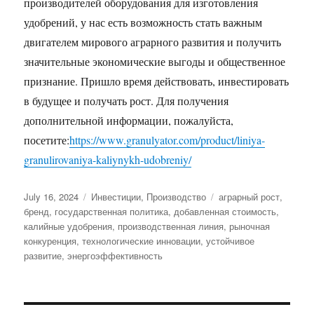
производителей оборудования для изготовления
удобрений, у нас есть возможность стать важным
двигателем мирового аграрного развития и получить
значительные экономические выгоды и общественное
признание. Пришло время действовать, инвестировать
в будущее и получать рост. Для получения
дополнительной информации, пожалуйста,
посетите:
https://www.granulyator.com/product/liniya-
granulirovaniya-kaliynykh-udobreniy/
Posted
Categories
Tags
July 16, 2024
Инвестиции
,
Производство
аграрный рост
,
on
бренд
,
государственная политика
,
добавленная стоимость
,
калийные удобрения
,
производственная линия
,
рыночная
конкуренция
,
технологические инновации
,
устойчивое
развитие
,
энергоэффективность