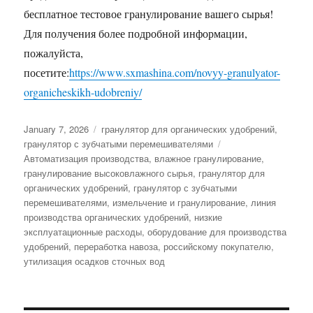
бесплатное тестовое гранулирование вашего сырья!
Для получения более подробной информации,
пожалуйста,
посетите:
https://www.sxmashina.com/novyy-granulyator-
organicheskikh-udobreniy/
Posted
Categories
January 7, 2026
гранулятор для органических удобрений
,
on
Tags
гранулятор с зубчатыми перемешивателями
Автоматизация производства
,
влажное гранулирование
,
гранулирование высоковлажного сырья
,
гранулятор для
органических удобрений
,
гранулятор с зубчатыми
перемешивателями
,
измельчение и гранулирование
,
линия
производства органических удобрений
,
низкие
эксплуатационные расходы
,
оборудование для производства
удобрений
,
переработка навоза
,
российскому покупателю
,
утилизация осадков сточных вод