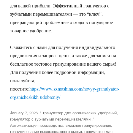
для вашей прибыли. Эффективный гранулятор с
зубчатыми перемешивателями — это “ключ”,
превращающий проблемные отходы в популярное
товарное удобрение.
Свяжитесь с нами для получения индивидуального
предложения и запроса цены, а также для записи на
бесплатное тестовое гранулирование вашего сырья!
Для получения более подробной информации,
пожалуйста,
посетите:
https://www.sxmashina.com/novyy-granulyator-
organicheskikh-udobreniy/
Posted
Categories
January 7, 2026
гранулятор для органических удобрений
,
on
Tags
гранулятор с зубчатыми перемешивателями
Автоматизация производства
,
влажное гранулирование
,
гранулирование высоковлажного сырья
,
гранулятор для