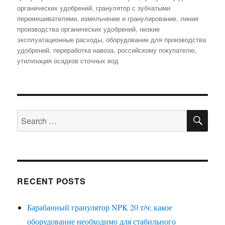
органических удобрений
,
гранулятор с зубчатыми
перемешивателями
,
измельчение и гранулирование
,
линия
производства органических удобрений
,
низкие
эксплуатационные расходы
,
оборудование для производства
удобрений
,
переработка навоза
,
российскому покупателю
,
утилизация осадков сточных вод
SE
Search
for:
RECENT POSTS
Барабанный гранулятор NPK 20 т/ч: какое
оборудование необходимо для стабильного