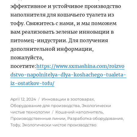
эффективное и устойчивое производство
наполнителя для кошачьего туалета из
тофу. Свяжитесь с нами, и мы поможем
вам реализовать зеленые инновации в
питомец-индустрии. Для получения
дополнительной информации,
пожалуйста,
посетите:
https://www.sxmashina.com/roizvo
dstvo-napolnitelya-dlya-koshachego-tualeta-
iz-ostatkov-tofu/
Posted
Categories
April 12, 2024
Инновации в зоотоварах
,
on
Оборудование для производства
,
Экологически
Tags
чистые технологии
Кошачий наполнитель
,
Производственные линии
,
Разработка оборудования
,
Тофу
,
Экологически чистое производство