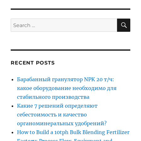
SE
Search
for:
RECENT POSTS
Барабанный гранулятор NPK 20 т/ч:
какое оборудование необходимо для
стабильного производства
Какие 7 решений определяют
себестоимость и качество
органоминеральных удобрений?
How to Build a 10tph Bulk Blending Fertilizer
Factory: Process Flow, Equipment and