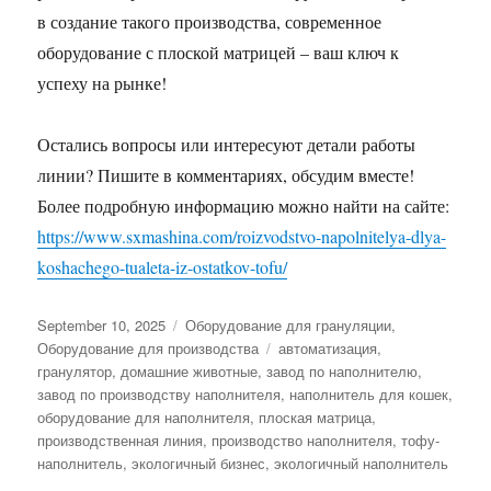
в создание такого производства, современное
оборудование с плоской матрицей – ваш ключ к
успеху на рынке!
Остались вопросы или интересуют детали работы
линии? Пишите в комментариях, обсудим вместе!
Более подробную информацию можно найти на сайте:
https://www.sxmashina.com/roizvodstvo-napolnitelya-dlya-
koshachego-tualeta-iz-ostatkov-tofu/
Posted
Categories
September 10, 2025
Оборудование для грануляции
,
on
Tags
Оборудование для производства
автоматизация
,
гранулятор
,
домашние животные
,
завод по наполнителю
,
завод по производству наполнителя
,
наполнитель для кошек
,
оборудование для наполнителя
,
плоская матрица
,
производственная линия
,
производство наполнителя
,
тофу-
наполнитель
,
экологичный бизнес
,
экологичный наполнитель