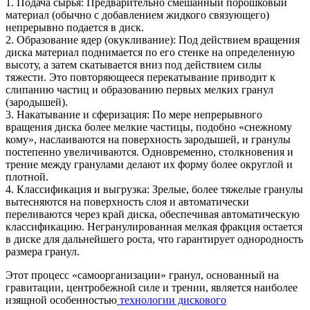
1. Подача сырья: Предварительно смешанный порошковый
материал (обычно с добавлением жидкого связующего)
непрерывно подается в диск.
2. Образование ядер (окукливание): Под действием вращения
диска материал поднимается по его стенке на определенную
высоту, а затем скатывается вниз под действием силы
тяжести. Это повторяющееся перекатывание приводит к
слипанию частиц и образованию первых мелких гранул
(зародышей).
3. Накатывание и сферизация: По мере непрерывного
вращения диска более мелкие частицы, подобно «снежному
кому», наслаиваются на поверхность зародышей, и гранулы
постепенно увеличиваются. Одновременно, столкновения и
трение между гранулами делают их форму более округлой и
плотной.
4. Классификация и выгрузка: Зрелые, более тяжелые гранулы
вытесняются на поверхность слоя и автоматически
переливаются через край диска, обеспечивая автоматическую
классификацию. Негранулированная мелкая фракция остается
в диске для дальнейшего роста, что гарантирует однородность
размера гранул.
Этот процесс «самоорганизации» гранул, основанный на
гравитации, центробежной силе и трении, является наиболее
изящной особенностью
технологии дискового