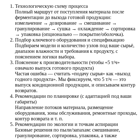
Технологическую схему процесса
Полный маршрут от поступления материала после
ферментации до выхода готовой продукции:
измельчение → дозирование → смешивание →
гранулирование → сушка → охлаждение → сортировка
→ упаковка (опционально — покрытие/оболочка).
Подбор ключевого оборудования и спецификацию
Подбираем модели и количество узлов под ваше сырьё,
диапазон влажности и требования к продукту, с
пояснением логики выбора.
Пояснение к производительности (чтобы «5 т/ч»
означало выпуск готового продукта)
Частая ошибка — считать «подачу сырья» как «выход
годного продукта». Мы фиксируем, что 5 т/ч — это
выпуск кондиционной продукции, и описываем контур
возвратов.
Рекомендации по планировке (с адаптацией под ваши
габариты)
Направление потоков материала, размещение
оборудования, зоны обслуживания, ремонтные проходы,
контур возврата и т. п.
Рекомендации по экологии и точкам аспирации
Базовые решения по пыли/запахам: смешивание,
гранулирование, сортировка, упаковка, а также