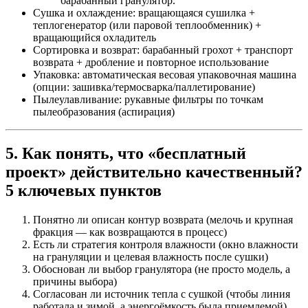
барабанный гранулятор.
Сушка и охлаждение: вращающаяся сушилка +
теплогенератор (или паровой теплообменник) +
вращающийся охладитель
Сортировка и возврат: барабанный грохот + транспорт
возврата + дробление и повторное использование
Упаковка: автоматическая весовая упаковочная машина
(опции: зашивка/термосварка/паллетирование)
Пылеулавливание: рукавные фильтры по точкам
пылеобразования (аспирация)
5. Как понять, что «бесплатный
проект» действительно качественный?
5 ключевых пунктов
Понятно ли описан контур возврата (мелочь и крупная
фракция — как возвращаются в процесс)
Есть ли стратегия контроля влажности (окно влажности
на грануляции и целевая влажность после сушки)
Обоснован ли выбор гранулятора (не просто модель, а
причины выбора)
Согласован ли источник тепла с сушкой (чтобы линия
работала и зимой, а энергоёмкость была приемлемой)