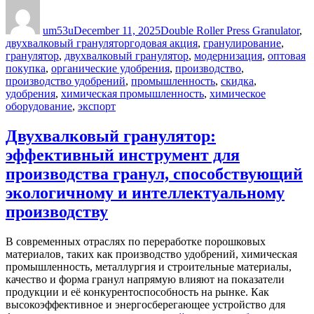
Author
Posted
Categories
on
um53u
December 11, 2025
Double Roller Press Granulator
,
Tags
двухвалковый гранулятор
годовая акция
,
гранулирование
,
гранулятор
,
двухвалковый гранулятор
,
модернизация
,
оптовая
покупка
,
органические удобрения
,
производство
,
производство удобрений
,
промышленность
,
скидка
,
удобрения
,
химическая промышленность
,
химическое
оборудование
,
экспорт
Двухвалковый гранулятор:
эффективный инструмент для
производства гранул, способствующий
экологичному и интеллектуальному
производству
В современных отраслях по переработке порошковых
материалов, таких как производство удобрений, химическая
промышленность, металлургия и строительные материалы,
качество и форма гранул напрямую влияют на показатели
продукции и её конкурентоспособность на рынке. Как
высокоэффективное и энергосберегающее устройство для