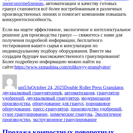
энергопотреблению
, автоматизации и качеству готовых
гранул становится всё более востребованным в различных
производственных линиях и помогает компаниям повышать
конкурентоспособность.
Если вы ищете эффективное, экологичное и интеллектуальное
решение для производства гранул — свяжитесь с нами для
получения подробной информации, бесплатного
тестирования вашего сырья и консультации по
индивидуальному подбору оборудования. Вместе мы
создадим будущее высококачественного гранулирования!
Более подробную информацию можно найти на
сайте:
https://www.sxmashina.com/rolikovyy-granulyator/
Author
Posted
Categories
on
um53u
October 24, 2025
Double Roller Press Granulator
,
Tags
двухвалковый гранулятор
npk
,
автоматизация
,
гранулятор
удобрений
,
двухвалковый гранулятор
,
модернизация
производства
,
оборудование для гранул
,
порошковое
оборудование
,
пресс-гранулятор
,
производство удобрений
,
сухое гранулирование
,
химические гранулы
,
Экологичное
производство
,
экструзионное гранулирование
Продажа компостных поворотных