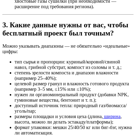
хвостовые газы сушилки (при необходимости —
расширение под требования региона).
3. Какие данные нужны от вас, чтобы
бесплатный проект был точным?
Можно указывать диапазоны — не обязательно «идеальные»
цифры:
тип сырья и пропорции: куриный/коровий/свиной
навоз, грибной субстрат, компост из соломы и т. д.;
степень зрелости компоста и диапазон влажности
(например 25–40%);
целевой размер гранул и влажность готового продукта
(например 3–5 мм, ≤15% или ≤10%);
нужен ли органоминеральный продукт (добавки NPK,
гуминовые вещества, бентонит и т. п.);
доступный источник тепла: природный газ/биомасса/
уголь/пар;
размеры площадки и условия цеха (длина,
ширина
,
высота, можно ли делать эстакаду/платформы);
формат упаковки: мешки 25/40/50 кг или биг-бэг, нужна
ли автоматизация.