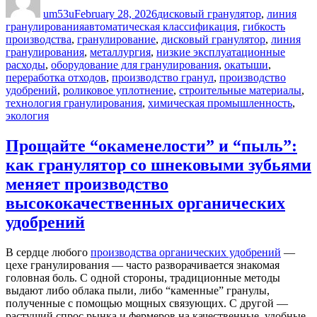
on
um53u
February 28, 2026
дисковый гранулятор
,
линия
Tags
гранулирования
автоматическая классификация
,
гибкость
производства
,
гранулирование
,
дисковый гранулятор
,
линия
гранулирования
,
металлургия
,
низкие эксплуатационные
расходы
,
оборудование для гранулирования
,
окатыши
,
переработка отходов
,
производство гранул
,
производство
удобрений
,
роликовое уплотнение
,
строительные материалы
,
технология гранулирования
,
химическая промышленность
,
экология
Прощайте “окаменелости” и “пыль”:
как гранулятор со шнековыми зубьями
меняет производство
высококачественных органических
удобрений
В сердце любого
производства органических удобрений
—
цехе гранулирования — часто разворачивается знакомая
головная боль. С одной стороны, традиционные методы
выдают либо облака пыли, либо “каменные” гранулы,
полученные с помощью мощных связующих. С другой —
растущий спрос рынка и фермеров на качественные, удобные