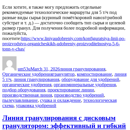
Если хотите, я также могу предложить отдельные
рекомендуемые технологические маршруты для 5 т/ч под
разные виды сырья (куриный помёт/коровий навоз/грибной
субстрат и т. д.) — достаточно сообщить тип сырья и целевой
размер гранул. Для получения более подробной информации,
пожалуйста,
посетите:
https://www.liniyaudobreniy.com/konfiguratsiya-linii-po-
proizvodstvo-organicheskikh-udobreniy-proizvoditelnostyu-5-6-
tonn-v-chas/
Author
Posted
Categories
on
um53u
March 31, 2026
линия гранулирования
,
Tags
Органические удобрения
гранулятор
,
компостирование
,
линия
5 т/ч
,
линия гранулирования
,
оборудование для удобрений
,
органические удобрения
,
органоминеральные удобрения
,
подбор оборудования
,
проектирование линии
,
производственная линия
,
производство удобрений
,
пылеулавливание
,
сушка и охлаждение
,
технологическая
схема
,
упаковка удобрений
Линия гранулирования с дисковым
гранулятором: эффективный и гибкий