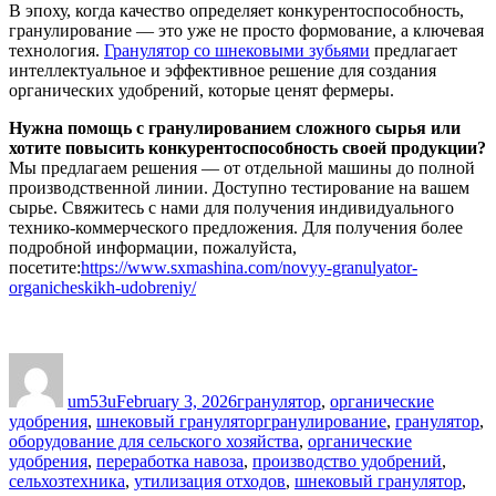
В эпоху, когда качество определяет конкурентоспособность,
гранулирование — это уже не просто формование, а ключевая
технология.
Гранулятор со шнековыми зубьями
предлагает
интеллектуальное и эффективное решение для создания
органических удобрений, которые ценят фермеры.
Нужна помощь с гранулированием сложного сырья или
хотите повысить конкурентоспособность своей продукции?
Мы предлагаем решения — от отдельной машины до полной
производственной линии. Доступно тестирование на вашем
сырье. Свяжитесь с нами для получения индивидуального
технико-коммерческого предложения. Для получения более
подробной информации, пожалуйста,
посетите:
https://www.sxmashina.com/novyy-granulyator-
organicheskikh-udobreniy/
Author
Posted
Categories
on
um53u
February 3, 2026
гранулятор
,
органические
Tags
удобрения
,
шнековый гранулятор
гранулирование
,
гранулятор
,
оборудование для сельского хозяйства
,
органические
удобрения
,
переработка навоза
,
производство удобрений
,
сельхозтехника
,
утилизация отходов
,
шнековый гранулятор
,