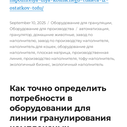
ostatkov-tofu/
Posted
Categories
September 10, 2025
Оборудование для грануляции
,
on
Tags
Оборудование для производства
автоматизация
,
гранулятор
,
домашние животные
,
завод по
наполнителю
,
завод по производству наполнителя
,
наполнитель для кошек
,
оборудование для
наполнителя
,
плоская матрица
,
производственная
линия
,
производство наполнителя
,
тофу-наполнитель
,
экологичный бизнес
,
экологичный наполнитель
Как точно определить
потребности в
оборудовании для
линии гранулирования