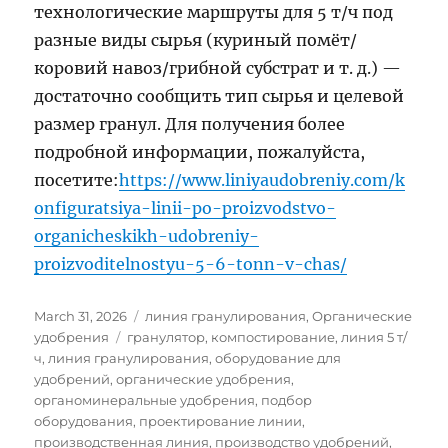
технологические маршруты для 5 т/ч под
разные виды сырья (куриный помёт/
коровий навоз/грибной субстрат и т. д.) —
достаточно сообщить тип сырья и целевой
размер гранул. Для получения более
подробной информации, пожалуйста,
посетите:
https://www.liniyaudobreniy.com/k
onfiguratsiya-linii-po-proizvodstvo-
organicheskikh-udobreniy-
proizvoditelnostyu-5-6-tonn-v-chas/
Posted
Categories
March 31, 2026
линия гранулирования
,
Органические
on
Tags
удобрения
гранулятор
,
компостирование
,
линия 5 т/
ч
,
линия гранулирования
,
оборудование для
удобрений
,
органические удобрения
,
органоминеральные удобрения
,
подбор
оборудования
,
проектирование линии
,
производственная линия
,
производство удобрений
,