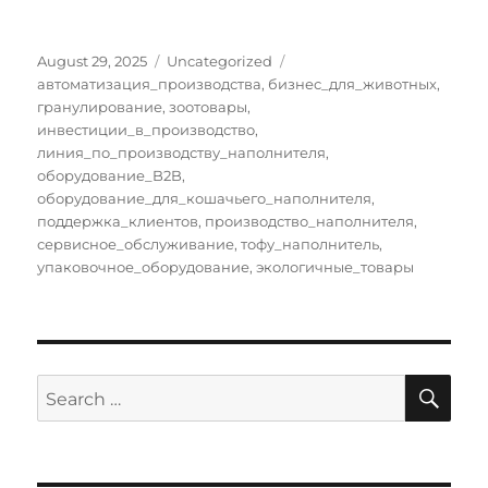
Posted
Categories
Tags
August 29, 2025
Uncategorized
on
автоматизация_производства
,
бизнес_для_животных
,
гранулирование
,
зоотовары
,
инвестиции_в_производство
,
линия_по_производству_наполнителя
,
оборудование_B2B
,
оборудование_для_кошачьего_наполнителя
,
поддержка_клиентов
,
производство_наполнителя
,
сервисное_обслуживание
,
тофу_наполнитель
,
упаковочное_оборудование
,
экологичные_товары
SE
Search
for: