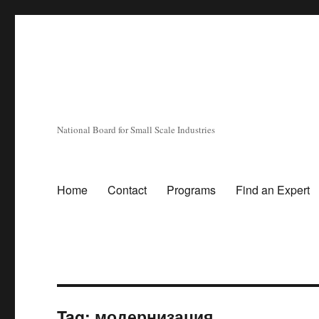
National Board for Small Scale Industries
Home
Contact
Programs
Find an Expert
Tag:
модернизация