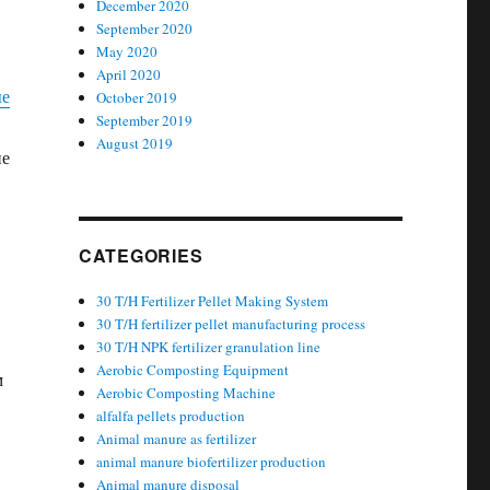
December 2020
September 2020
May 2020
April 2020
ые
October 2019
September 2019
August 2019
ие
CATEGORIES
30 T/H Fertilizer Pellet Making System
30 T/H fertilizer pellet manufacturing process
30 T/H NPK fertilizer granulation line
Aerobic Composting Equipment
м
Aerobic Composting Machine
alfalfa pellets production
Animal manure as fertilizer
animal manure biofertilizer production
Animal manure disposal