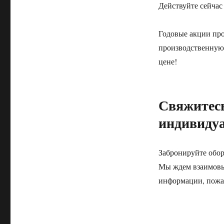
Действуйте сейчас 
Годовые акции про
производственну
цене!
Свяжитесь
индивиду
Забронируйте обор
Мы ждем взаимовыг
информации, пожал