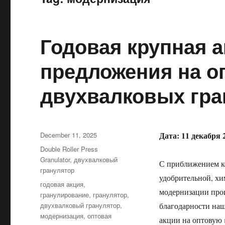
Годовая крупная 
предложения на о
двухвалковых гра
Posted
Дата: 11 декабря 2
December 11, 2025
on
Categories
Double Roller Press
Granulator
,
двухвалковый
С приближением ко
гранулятор
удобрительной, хи
Tags
годовая акция
,
модернизации про
гранулирование
,
гранулятор
,
двухвалковый гранулятор
,
благодарности на
модернизация
,
оптовая
акции на оптовую