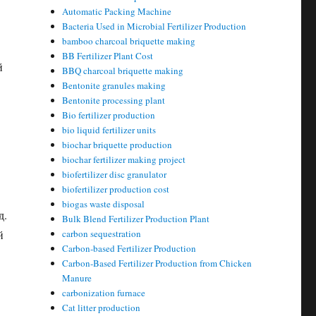
Automatic Packing Machine
Bacteria Used in Microbial Fertilizer Production
bamboo charcoal briquette making
BB Fertilizer Plant Cost
й
BBQ charcoal briquette making
Bentonite granules making
Bentonite processing plant
Bio fertilizer production
bio liquid fertilizer units
biochar briquette production
biochar fertilizer making project
biofertilizer disc granulator
biofertilizer production cost
biogas waste disposal
д.
Bulk Blend Fertilizer Production Plant
й
carbon sequestration
Carbon-based Fertilizer Production
Carbon-Based Fertilizer Production from Chicken
Manure
carbonization furnace
Cat litter production