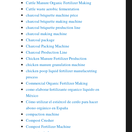
Cattle Manure Organic Fertilizer Making
Cattle waste aerobic fermentation
charcoal briquette machine price
charcoal briquette making machine
charcoal briquette production line
charcoal making machine
Charcoal package
Charcoal Packing Machine
Charcoal Production Line
Chicken Manure Fertilizer Production
chicken manure granulation machine
chicken poop liquid fertilizer manufacutring
process
Commercial Organic Fertilizer Making
como elaborar fertilizante organico liquido en
México
Cómo utilizar el estiércol de cerdo para hacer
abono orgánico en España
compaction machine
Compost Crusher
Compost Fertilizer Machine