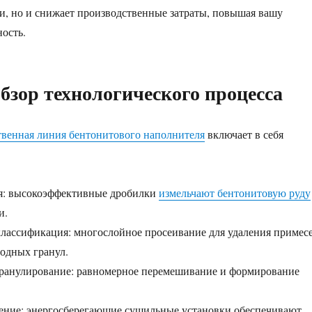
и, но и снижает производственные затраты, повышая вашу
ость.
бзор технологического процесса
венная линия бентонитового наполнителя
включает в себя
ья: высокоэффективные дробилки
измельчают бентонитовую руду
и.
классификация: многослойное просеивание для удаления примес
одных гранул.
гранулирование: равномерное перемешивание и формирование
дение: энергосберегающие сушильные установки обеспечивают