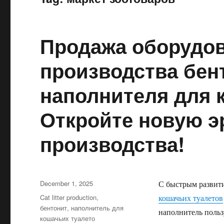
Продажа оборудо
производства бен
наполнителя для 
Откройте новую э
производства!
Posted
December 1, 2025
С быстрым развит
on
Categories
Cat litter production
,
кошачьих туалетов
бентонит
,
наполнитель для
наполнитель польз
кошачьих туалето