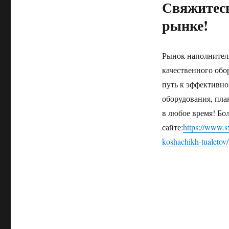
Свяжитесь
рынке!
Рынок наполнителя
качественного обо
путь к эффективно
оборудования, пл
в любое время! Б
сайте:
https://www.s
koshachikh-tualetov/