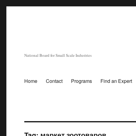
National Board for Small Scale Industries
Home
Contact
Programs
Find an Expert
Tag:
маркет зоотоваров