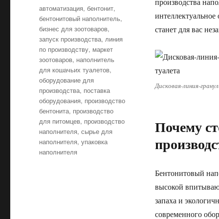
производства напо
Tags
автоматизация
,
бентонит
,
интеллектуальное 
бентонитовый наполнитель
,
бизнес для зоотоваров
,
станет для вас не
запуск производства
,
линия
по производству
,
маркет
зоотоваров
,
наполнитель
для кошачьих туалетов
,
оборудование для
Дисковая-линия-грану
производства
,
поставка
оборудования
,
производство
бентонита
,
производство
для питомцев
,
производство
Почему ст
наполнителя
,
сырье для
производс
наполнителя
,
упаковка
наполнителя
Бентонитовый напо
высокой впитываю
запаха и экологич
современного обор