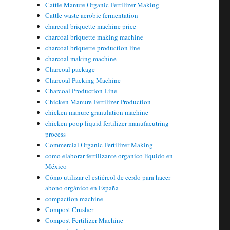
Cattle Manure Organic Fertilizer Making
Cattle waste aerobic fermentation
charcoal briquette machine price
charcoal briquette making machine
charcoal briquette production line
charcoal making machine
Charcoal package
Charcoal Packing Machine
Charcoal Production Line
Chicken Manure Fertilizer Production
chicken manure granulation machine
chicken poop liquid fertilizer manufacutring
process
Commercial Organic Fertilizer Making
como elaborar fertilizante organico liquido en
México
Cómo utilizar el estiércol de cerdo para hacer
abono orgánico en España
compaction machine
Compost Crusher
Compost Fertilizer Machine