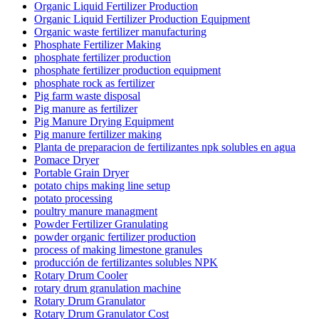
Organic Liquid Fertilizer Production
Organic Liquid Fertilizer Production Equipment
Organic waste fertilizer manufacturing
Phosphate Fertilizer Making
phosphate fertilizer production
phosphate fertilizer production equipment
phosphate rock as fertilizer
Pig farm waste disposal
Pig manure as fertilizer
Pig Manure Drying Equipment
Pig manure fertilizer making
Planta de preparacion de fertilizantes npk solubles en agua
Pomace Dryer
Portable Grain Dryer
potato chips making line setup
potato processing
poultry manure managment
Powder Fertilizer Granulating
powder organic fertilizer production
process of making limestone granules
producción de fertilizantes solubles NPK
Rotary Drum Cooler
rotary drum granulation machine
Rotary Drum Granulator
Rotary Drum Granulator Cost