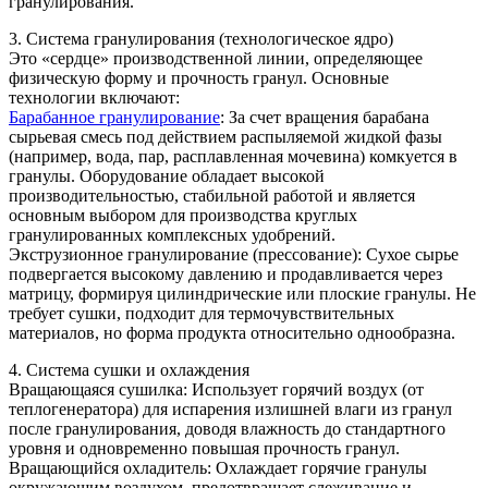
гранулирования.
3. Система гранулирования (технологическое ядро)
Это «сердце» производственной линии, определяющее
физическую форму и прочность гранул. Основные
технологии включают:
Барабанное гранулирование
: За счет вращения барабана
сырьевая смесь под действием распыляемой жидкой фазы
(например, вода, пар, расплавленная мочевина) комкуется в
гранулы. Оборудование обладает высокой
производительностью, стабильной работой и является
основным выбором для производства круглых
гранулированных комплексных удобрений.
Экструзионное гранулирование (прессование): Сухое сырье
подвергается высокому давлению и продавливается через
матрицу, формируя цилиндрические или плоские гранулы. Не
требует сушки, подходит для термочувствительных
материалов, но форма продукта относительно однообразна.
4. Система сушки и охлаждения
Вращающаяся сушилка: Использует горячий воздух (от
теплогенератора) для испарения излишней влаги из гранул
после гранулирования, доводя влажность до стандартного
уровня и одновременно повышая прочность гранул.
Вращающийся охладитель: Охлаждает горячие гранулы
окружающим воздухом, предотвращает слеживание и