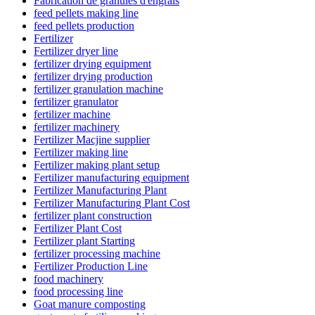
Fabrication de granulés d'engrais
feed pellets making line
feed pellets production
Fertilizer
Fertilizer dryer line
fertilizer drying equipment
fertilizer drying production
fertilizer granulation machine
fertilizer granulator
fertilizer machine
fertilizer machinery
Fertilizer Macjine supplier
Fertilizer making line
Fertilizer making plant setup
Fertilizer manufacturing equipment
Fertilizer Manufacturing Plant
Fertilizer Manufacturing Plant Cost
fertilizer plant construction
Fertilizer Plant Cost
Fertilizer plant Starting
fertilizer processing machine
Fertilizer Production Line
food machinery
food processing line
Goat manure composting