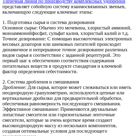
Типичная линия по производству комплексных удобрений
представляет собойную систему взаимосвязанных звеньев,
включающую следующие ключевые этапы:
1. Подготовка сырья и система дозирования
Основное сырье: Обычно это мочевина, хлористый аммоний,
моноаммонийфосфат, сульфат калия, хлористый калий и т.д.
Точное дозирование: С помощью высокоточных электронных
весовых дозаторов или шнековых питателей происходит
динамичное и непрерывное точное дозирование различных
видов сырья в соответствии с заданной рецептурой. Это
первый шаг к обеспечению соответствия содержания
питательных веществ в продукте стандартам и ключевой
фактор определения себестоимости.
2. Система дробления и смешивания
Дробление: Для сырья, которое может слеживаться или иметь
неоднородную гранулометрию, используются цепные или
вертикальные дробилки для предварительной обработки,
обеспечивая равномерность последующего смешивания.
Эффективное смешивание: Применяются двухвальные
лопастные смесители или горизонтальные ленточные
смесители, которые за очень короткое время создают
высокооднородную массу из нескольких компонентов,
создавая оптимальные условия для последующего