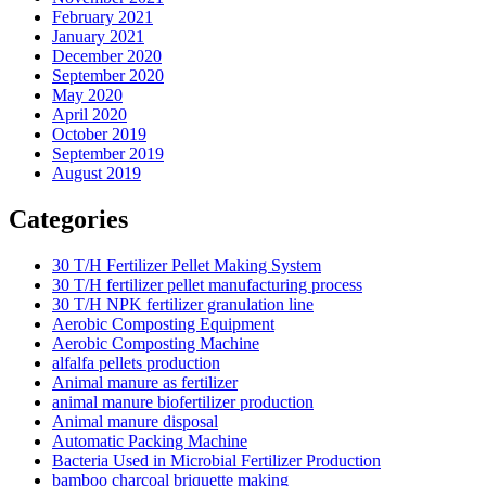
February 2021
January 2021
December 2020
September 2020
May 2020
April 2020
October 2019
September 2019
August 2019
Categories
30 T/H Fertilizer Pellet Making System
30 T/H fertilizer pellet manufacturing process
30 T/H NPK fertilizer granulation line
Aerobic Composting Equipment
Aerobic Composting Machine
alfalfa pellets production
Animal manure as fertilizer
animal manure biofertilizer production
Animal manure disposal
Automatic Packing Machine
Bacteria Used in Microbial Fertilizer Production
bamboo charcoal briquette making