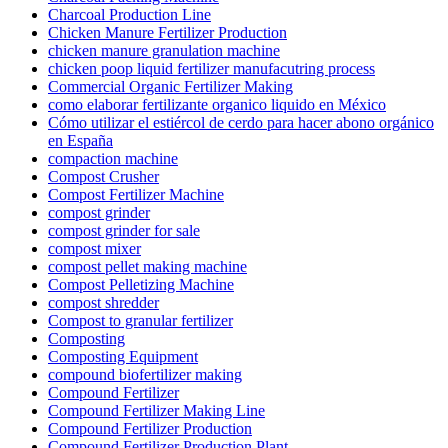
Charcoal Production Line
Chicken Manure Fertilizer Production
chicken manure granulation machine
chicken poop liquid fertilizer manufacutring process
Commercial Organic Fertilizer Making
como elaborar fertilizante organico liquido en México
Cómo utilizar el estiércol de cerdo para hacer abono orgánico
en España
compaction machine
Compost Crusher
Compost Fertilizer Machine
compost grinder
compost grinder for sale
compost mixer
compost pellet making machine
Compost Pelletizing Machine
compost shredder
Compost to granular fertilizer
Composting
Composting Equipment
compound biofertilizer making
Compound Fertilizer
Compound Fertilizer Making Line
Compound Fertilizer Production
Compound Fertilizer Production Plant