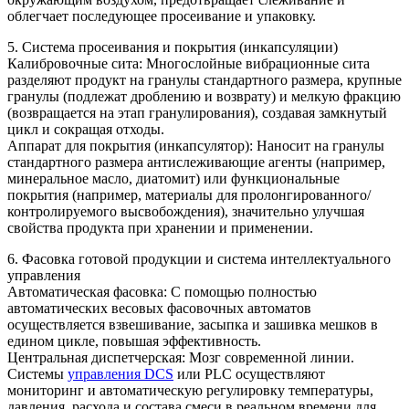
облегчает последующее просеивание и упаковку.
5. Система просеивания и покрытия (инкапсуляции)
Калибровочные сита: Многослойные вибрационные сита
разделяют продукт на гранулы стандартного размера, крупные
гранулы (подлежат дроблению и возврату) и мелкую фракцию
(возвращается на этап гранулирования), создавая замкнутый
цикл и сокращая отходы.
Аппарат для покрытия (инкапсулятор): Наносит на гранулы
стандартного размера антислеживающие агенты (например,
минеральное масло, диатомит) или функциональные
покрытия (например, материалы для пролонгированного/
контролируемого высвобождения), значительно улучшая
свойства продукта при хранении и применении.
6. Фасовка готовой продукции и система интеллектуального
управления
Автоматическая фасовка: С помощью полностью
автоматических весовых фасовочных автоматов
осуществляется взвешивание, засыпка и зашивка мешков в
едином цикле, повышая эффективность.
Центральная диспетчерская: Мозг современной линии.
Системы
управления DCS
или PLC осуществляют
мониторинг и автоматическую регулировку температуры,
давления, расхода и состава смеси в реальном времени для