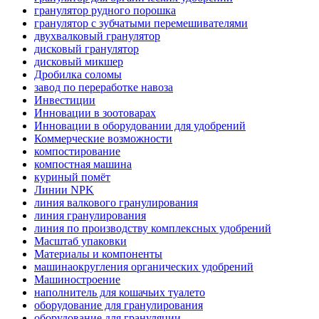
гранулятор рудного порошка
гранулятор с зубчатыми перемешивателями
двухвалковый гранулятор
дисковый гранулятор
дисковый микшер
Дробилка соломы
завод по переработке навоза
Инвестиции
Инновации в зоотоварах
Инновации в оборудовании для удобрений
Коммерческие возможности
компостирование
компостная машина
куриный помёт
Линии NPK
линия валкового гранулирования
линия гранулирования
линия по производству комплексных удобрений
Масштаб упаковки
Материалы и компоненты
машинаокругления органических удобрений
Машиностроение
наполнитель для кошачьих туалето
оборудование для гранулирования
оборудование для грануляции