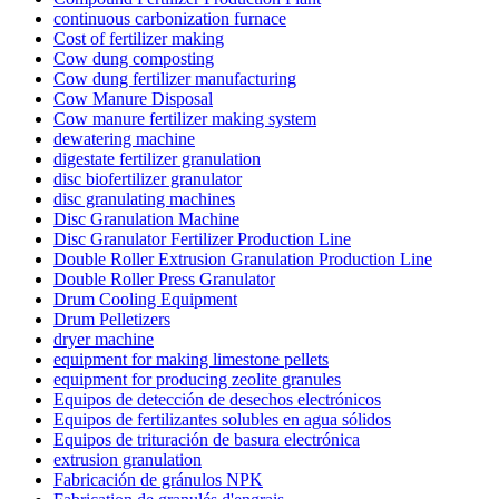
continuous carbonization furnace
Cost of fertilizer making
Cow dung composting
Cow dung fertilizer manufacturing
Cow Manure Disposal
Cow manure fertilizer making system
dewatering machine
digestate fertilizer granulation
disc biofertilizer granulator
disc granulating machines
Disc Granulation Machine
Disc Granulator Fertilizer Production Line
Double Roller Extrusion Granulation Production Line
Double Roller Press Granulator
Drum Cooling Equipment
Drum Pelletizers
dryer machine
equipment for making limestone pellets
equipment for producing zeolite granules
Equipos de detección de desechos electrónicos
Equipos de fertilizantes solubles en agua sólidos
Equipos de trituración de basura electrónica
extrusion granulation
Fabricación de gránulos NPK