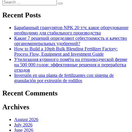
Search
Search
for:
Recent Posts
Барабанный гранулятор NPK 20 т/ч: какое оборудование
необходимо для стабильного производства
Какие 7 решений определяют себестоимость и качество
органоминеральных удобрений?
How to Build a 10tph Bulk Blending Fertilizer Factory:
Process Flow, Equipment and Investment Guide
Утилизация куриного помёта на птицеводческой ферме
на 500 000 голов: эффективные решения и переработка
отходов
Inversión en una planta de fertilizantes con sistema de
granulación por extrusión de rodillos
Recent Comments
Archives
August 2026
July 2026
June 2026