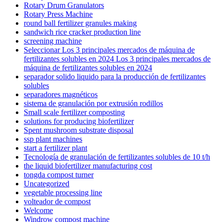
Rotary Drum Granulators
Rotary Press Machine
round ball fertilizer granules making
sandwich rice cracker production line
screening machine
Seleccionar Los 3 principales mercados de máquina de
fertilizantes solubles en 2024 Los 3 principales mercados de
máquina de fertilizantes solubles en 2024
separador solido liquido para la producción de fertilizantes
solubles
separadores magnéticos
sistema de granulación por extrusión rodillos
Small scale fertilizer composting
solutions for producing biofertilizer
Spent mushroom substrate disposal
ssp plant machines
start a fertilizer plant
Tecnología de granulación de fertilizantes solubles de 10 t/h
the liquid biofertilizer manufacturing cost
tongda compost turner
Uncategorized
vegetable processing line
volteador de compost
Welcome
Windrow compost machine