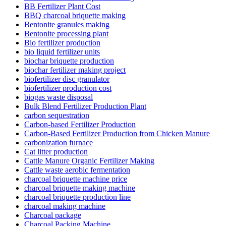
BB Fertilizer Plant Cost
BBQ charcoal briquette making
Bentonite granules making
Bentonite processing plant
Bio fertilizer production
bio liquid fertilizer units
biochar briquette production
biochar fertilizer making project
biofertilizer disc granulator
biofertilizer production cost
biogas waste disposal
Bulk Blend Fertilizer Production Plant
carbon sequestration
Carbon-based Fertilizer Production
Carbon-Based Fertilizer Production from Chicken Manure
carbonization furnace
Cat litter production
Cattle Manure Organic Fertilizer Making
Cattle waste aerobic fermentation
charcoal briquette machine price
charcoal briquette making machine
charcoal briquette production line
charcoal making machine
Charcoal package
Charcoal Packing Machine