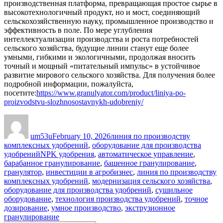
производственная платформа, превращающая простое сырье в
высокотехнологичный продукт, но и мост, соединяющий
сельскохозяйственную науку, промышленное производство и
эффективность в поле. По мере углубления
интеллектуализации производства и роста потребностей
сельского хозяйства, будущие линии станут еще более
умными, гибкими и экологичными, продолжая вносить
точный и мощный «питательный импульс» в устойчивое
развитие мирового сельского хозяйства. Для получения более
подробной информации, пожалуйста,
посетите:
https://www.granulyator.com/product/liniya-po-
proizvodstvu-slozhnosostavnykh-udobreniy/
Author
Posted
Categories
on
um53u
February 10, 2026
линия по производству
комплексных удобрений
,
оборудование для производства
Tags
удобрений
NPK удобрения
,
автоматическое управление
,
барабанное гранулирование
,
башенное гранулирование
,
гранулятор
,
инвестиции в агробизнес
,
линия по производству
комплексных удобрений
,
модернизация сельского хозяйства
,
оборудование для производства удобрений
,
сушильное
оборудование
,
технология производства удобрений
,
точное
дозирование
,
умное производство
,
экструзионное
гранулирование