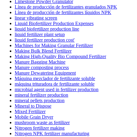
Limestone Powder Granulator
Línea de producción de fertilizantes granulados NPK
Línea de producción de fertilizantes líquidos NPK
linear vibrating screen
Liquid Biofertilizer Production Expenses
liquid biofertilizer production line
liquid fertilizer plant setup
liquid fertilizer production cost'
Machines for Making Granular Fertilizer
Making Bulk Blend Fertilizer
Making High-Quality Bio Compound Fertilizer
Manure Bagging Machine
Manure composting process
Manure Dewatering Equipment
Máquina mezclador de fertilizante soluble
máquina trituradora de fertilizante soluble
microbial agent used in fertilizer production
mineral fertilizer production
mineral pellets production
Mineral to Dispose
Mixed Fertilizer
Mobile Grain Dryer
mushroom waste as fertilizer
Nitrogen fertilizer making
Nitrogen NPK fertilizer manufacturing