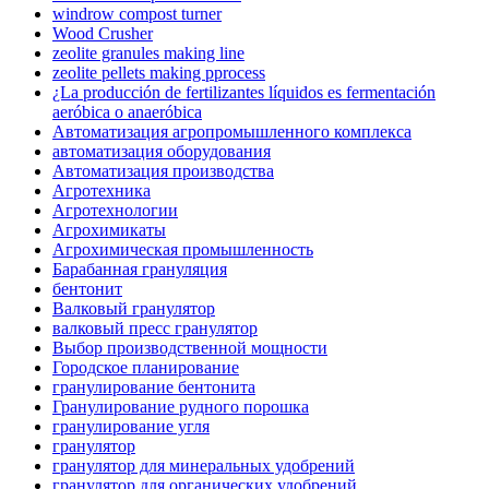
windrow compost turner
Wood Crusher
zeolite granules making line
zeolite pellets making pprocess
¿La producción de fertilizantes líquidos es fermentación
aeróbica o anaeróbica
Автоматизация агропромышленного комплекса
автоматизация оборудования
Автоматизация производства
Агротехника
Агротехнологии
Агрохимикаты
Агрохимическая промышленность
Барабанная грануляция
бентонит
Валковый гранулятор
валковый пресс гранулятор
Выбор производственной мощности
Городское планирование
гранулирование бентонита
Гранулирование рудного порошка
гранулирование угля
гранулятор
гранулятор для минеральных удобрений
гранулятор для органических удобрений