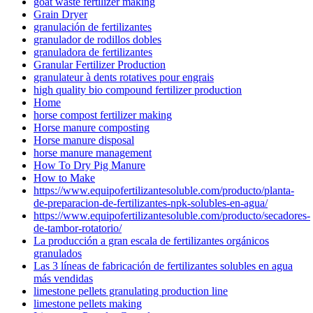
goat waste fertilizer making
Grain Dryer
granulación de fertilizantes
granulador de rodillos dobles
granuladora de fertilizantes
Granular Fertilizer Production
granulateur à dents rotatives pour engrais
high quality bio compound fertilizer production
Home
horse compost fertilizer making
Horse manure composting
Horse manure disposal
horse manure management
How To Dry Pig Manure
How to Make
https://www.equipofertilizantesoluble.com/producto/planta-
de-preparacion-de-fertilizantes-npk-solubles-en-agua/
https://www.equipofertilizantesoluble.com/producto/secadores-
de-tambor-rotatorio/
La producción a gran escala de fertilizantes orgánicos
granulados
Las 3 líneas de fabricación de fertilizantes solubles en agua
más vendidas
limestone pellets granulating production line
limestone pellets making